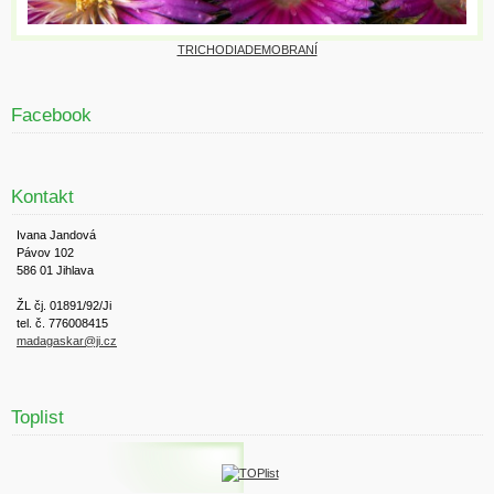
TRICHODIADEMOBRANÍ
Facebook
Kontakt
Ivana Jandová
Pávov 102
586 01 Jihlava
ŽL čj. 01891/92/Ji
tel. č. 776008415
madagaskar@ji.cz
Toplist