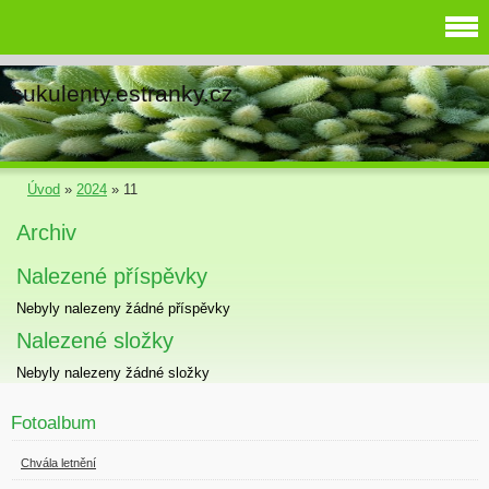
sukulenty.estranky.cz
Úvod
»
2024
»
11
Archiv
Nalezené příspěvky
Nebyly nalezeny žádné příspěvky
Nalezené složky
Nebyly nalezeny žádné složky
Fotoalbum
Chvála letnění