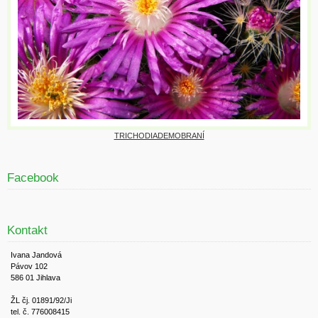
TRICHODIADEMOBRANÍ
Facebook
Kontakt
Ivana Jandová
Pávov 102
586 01 Jihlava
ŽL čj. 01891/92/Ji
tel. č. 776008415