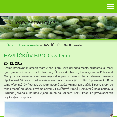
sukulenty.estranky.cz
Úvod
»
Krásná místa
»
HAVLÍČKŮV BROD sváteční
HAVLÍČKŮV BROD sváteční
25. 11. 2017
Kromě krásných místeček mám v naší zemi i svá oblíbená města či městečka. Mohl
bych jmenovat třeba Písek, Náchod, Štramberk, Miletín, Počátky nebo Polici nad
Metují, a samozřejmě sem neodmyslitelně patří i naše srdeční záležitost jménem
Lipnice nad Sázavou. Jedno město ale má v tomto výčtu zvláštní postavení. Už je
tomu více než čtyřicet let, co jsem poprvé začal vnímat ten zvláštní pocit, který se
mne zmocní pokaždé, když se ocitnu v Havlíčkově Brodě. Domovský pocit pohody a
uklidnění, dýchající na mne v jeho ulicích na každém kroku. Pocit, že právě sem tak
nějak odjakživa patřím.