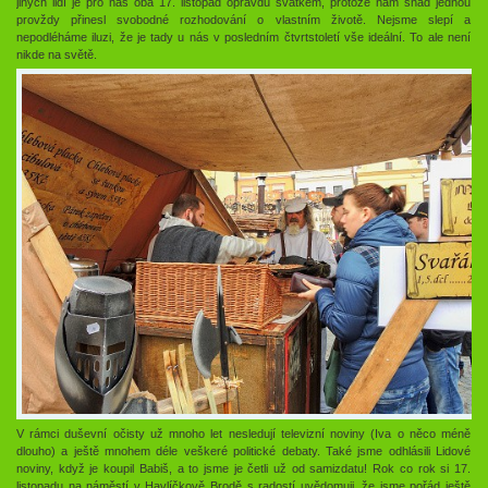
jiných lidí je pro nás oba 17. listopad opravdu svátkem, protože nám snad jednou
provždy přinesl svobodné rozhodování o vlastním životě. Nejsme slepí a
nepodléháme iluzi, že je tady u nás v posledním čtvrtstoletí vše ideální. To ale není
nikde na světě.
V rámci duševní očisty už mnoho let nesledují televizní noviny (Iva o něco méně
dlouho) a ještě mnohem déle veškeré politické debaty. Také jsme odhlásili Lidové
noviny, když je koupil Babiš, a to jsme je četli už od samizdatu! Rok co rok si 17.
listopadu na náměstí v Havlíčkově Brodě s radostí uvědomuji, že jsme pořád ještě