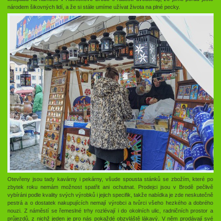
národem šikovných lidí, a že si stále umíme užívat života na plné pecky.
Otevřeny jsou tady kavárny i pekárny, všude spousta stánků se zbožím, které po
zbytek roku nemám možnost spatřit ani ochutnat. Prodejci jsou v Brodě pečlivě
vybíráni podle kvality svých výrobků i jejich specifik, takže nabídka je zde neskutečně
pestrá a o dostatek nakupujících nemají výrobci a tvůrci všeho hezkého a dobrého
nouzi. Z náměstí se řemeslné trhy rozlévají i do okolních ulic, radničních prostor a
průjezdů, z nichž jeden je pro nás pokaždé obzvláště lákavý. V něm prodávají své