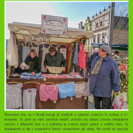
Řemeslné trhy se v Brodě konají již tradičně o státních svátcích 8. května a 17.
listopadu. Ty jarní se nám navštívit nedaří, protože tou dobou zrovna zahajujeme
sezónu v jihlavské Zoo a s kytkama je zrovna nejvíc práce z celého roku. Ty
listopadové si ale v posledních letech nenecháme ujít nikdy. Na rozdíl od spousty