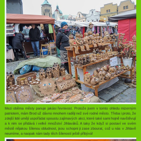
Mezi oběma městy panuje jakási řevnivost. Protože jsem v tomto ohledu mizerným
patriotem, mám Brod už dávno mnohem raději než své rodné město. Třeba i proto, že
zdejší lidé umějí uspořádat spoustu zajímavých akci, které také sami hojně navštěvují
a k nim se přidává i velké množství Jihlaváků. A taky že když si postaví ve svém
městě nějakou šílenou obludnost, jsou schopni ji zase zbourat, což u nás v Jihlavě
neumíme, a naopak nám tady těch šíleností ještě přibývá!