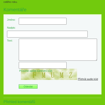
celého roku.
Komentáře
Jméno:
Nadpis:
Text:
Prosíme opište kontrolní kód:
Přehrát audio kód
Přehled komentářů