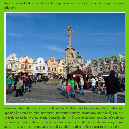
dobroty jatka Perknov a člověk tam opravdu neví co dřív, navíc za ceny více než
příznivé.
Sváteční atmosféru v Brodě podkresluje kvalitní muzika po celý den, vytvářející
společně se směsicí vůní atmosféru náramné pohody. Nikdo tady nespěchá, lidé si tu
svátek opravdu vychutnávají. Sváteční den v Brodě je jakousi vánoční předehrou,
zcela ovšem postrádající náznaky onoho pověstného shonu. Každý rok tu vydržíme
skoro celý den. 17. listopad v Brodě tradičně patří k našim nejkrásnějším dnům z