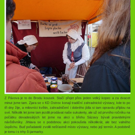
Z Pávova je to do Brodu kousek. Stačí přejet přes jeden velký kopec a za dvacet
minut jsme tam. Zjara se v KD Ostrov konají tradiční zahradnické výstavy, kde to po
tři dny žije, a milovníci květin, zahradničení i dobrého jídla si tam opravdu přijdou na
své. Několik let jsme tam jezdili prodávat naše sukulenty, ale už od prvního ročníku na
počátku devadesátých let jsme na akci u břehu Sázavy bývali pravidelnými
návštěvníky. Jihlava se o podobnou akci pokoušela několikrát, ale bez valného
úspěchu. Buď pořadatelé zvolili nešťastně místo výstavy, nebo její termín. A podobně
je tomu i s trhy či jarmarky.