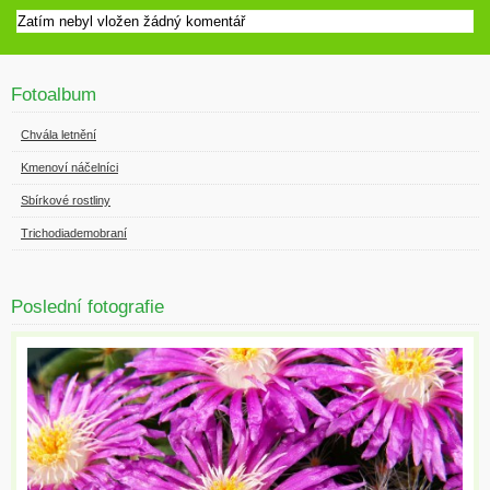
Zatím nebyl vložen žádný komentář
Fotoalbum
Chvála letnění
Kmenoví náčelníci
Sbírkové rostliny
Trichodiademobraní
Poslední fotografie