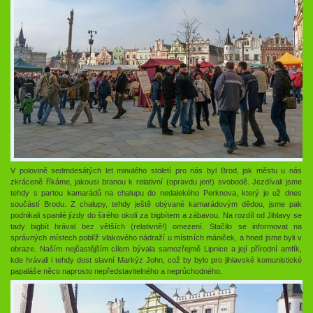
V polovině sedmdesátých let minulého století pro nás byl Brod, jak městu u nás
zkráceně říkáme, jakousi branou k relativní (opravdu jen!) svobodě. Jezdívali jsme
tehdy s partou kamarádů na chalupu do nedalekého Perknova, který je už dnes
součástí Brodu. Z chalupy, tehdy ještě obývané kamarádovým dědou, jsme pak
podnikali spanilé jízdy do širého okolí za bigbítem a zábavou. Na rozdíl od Jihlavy se
tady bigbít hrával bez větších (relativně!) omezení. Stačilo se informovat na
správných místech poblíž vlakového nádraží u místních mániček, a hned jsme byli v
obraze. Naším nejčastějším cílem bývala samozřejmě Lipnice a její přírodní amfík,
kde hrávali i tehdy dost slavní Markýz John, což by bylo pro jihlavské komunistické
papaláše něco naprosto nepředstavitelného a neprůchodného.