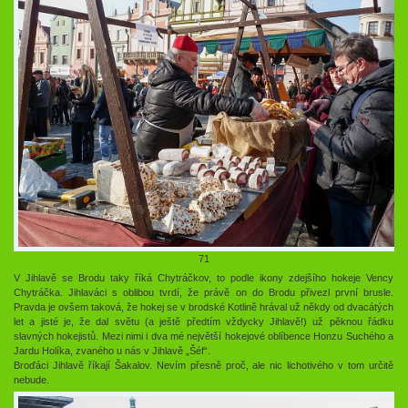
71
V Jihlavě se Brodu taky říká Chytráčkov, to podle ikony zdejšího hokeje Vency
Chytráčka. Jihlaváci s oblibou tvrdí, že právě on do Brodu přivezl první brusle.
Pravda je ovšem taková, že hokej se v brodské Kotlině hrával už někdy od dvacátých
let a jisté je, že dal světu (a ještě předtím vždycky Jihlavě!) už pěknou řádku
slavných hokejistů. Mezi nimi i dva mé největší hokejové oblíbence Honzu Suchého a
Jardu Holíka, zvaného u nás v Jihlavě „Šéf“.
Broďáci Jihlavě říkají Šakalov. Nevím přesně proč, ale nic lichotivého v tom určitě
nebude.