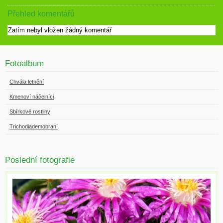
Přehled komentářů
Zatím nebyl vložen žádný komentář
Fotoalbum
Chvála letnění
Kmenoví náčelníci
Sbírkové rostliny
Trichodiademobraní
Poslední fotografie