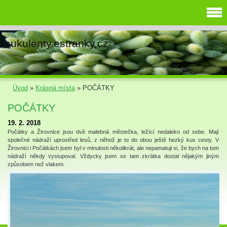
sukulenty.estranky.cz
Úvod
»
Krásná místa
»
POČÁTKY
POČÁTKY
19. 2. 2018
Počátky a Žirovnice jsou dvě malebná městečka, ležící nedaleko od sebe. Mají
společné nádraží uprostřed lesů, z něhož je to do obou ještě hezký kus cesty. V
Žirovnici i Počátkách jsem byl v minulosti několikrát, ale nepamatuji si, že bych na tom
nádraží někdy vystupoval. Vždycky jsem se tam zkrátka dostal nějakým jiným
způsobem než vlakem.