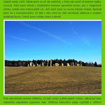
údajně nabíjí a léčí. Nikde jsem se už ale nedočetl, z čeho tak autoři té keltské repliky
usuzují. Když jsem slézal z druidského kamene uprostřed kruhu, prý s magickými
účinky, bolela mne kolena ještě víc, než když jsem se na ten kámen hrabal. Spokojil
jsem se s konstatováním, že lidé v této zemi se rádi nechávají oblbovat a snadno
podléhají iluzím, čehož jsme svědky dnes a denně.
Pod námi ležela vesnice Jihlávka, cíl naší cesty a překvapivě i místo, odkud byl toho
sobotního odpoledne vypraven vlak. Většinou železniční spoje vyjíždějí z větších