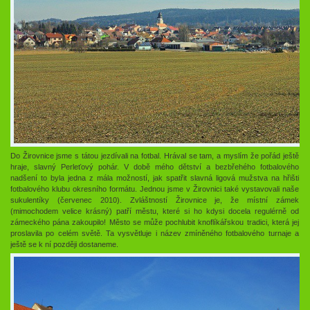
Do Žirovnice jsme s tátou jezdívali na fotbal. Hrával se tam, a myslím že pořád ještě
hraje, slavný Perleťový pohár. V době mého dětství a bezbřehého fotbalového
nadšení to byla jedna z mála možností, jak spatřit slavná ligová mužstva na hřišti
fotbalového klubu okresního formátu. Jednou jsme v Žirovnici také vystavovali naše
sukulentíky (červenec 2010). Zvláštností Žirovnice je, že místní zámek
(mimochodem velice krásný) patří městu, které si ho kdysi docela regulérně od
zámeckého pána zakoupilo! Město se může pochlubit knoflíkářskou tradici, která jej
proslavila po celém světě. Ta vysvětluje i název zmíněného fotbalového turnaje a
ještě se k ní později dostaneme.