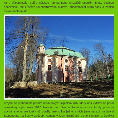
nich, připomínající spíše nějakou fabriku nebo skladiště spediční firmy. Jedinou
snesitelnou tak zůstává rekonstruovaná budova, připomínající staré časy a zašlou
slávu tohoto místa.
Krajina se probouzela prvním opravdovým signálem jara, který nás vylákal na první
opravdový výlet roku 2017. Nahoře nad Svatou Kateřinou místy ležely poslední
zbytky sněhu, ale louky už voněly jarem. Na jedné z nich jsme narazili na jakýsi
Stonehenge na český způsob. Kamenný kruh druidů prý se to jmenuje, a člověka