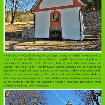
Náměstíčko v Počátkách je krásné jako celek. Je zde na každém kroku patrné, že
zdejší měšťané si vždycky na architekturu potrpěli. Bylo sobotní dopoledne a
panovala zde přesně ta ospalá atmosféra, kvůli níž sem kdysi přijel natáčet Jiří
Menzel. Naše kroky vedly k lázním Svatá Kateřina, nacházejícím se v lesích nad
městečkem. Jediný delší úsek po silnici za celý den nám zpříjemnil pohled na smírčí
kámen u ní i na zvlněnou krajinu, v níž v dáli zůstal skryt letohrádek svatého Vojtěcha.
Jeho majitel ho zrestauroval do původní podoby v prvorepublikovém stylu, a daly by
se zde okamžitě točit filmy pro pamětníky. Pokoje v letohrádku také nesou jména
hvězd předválečného stříbrného plátna.