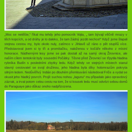
„Moc se netěšte,“ říkal mu tehdy jeho pomocník Vojta, „ tam bývají věčně mrazy v
těch kopcích, a od dráhy je to daleko, že tam žádný jezdit nechce!“ Když jsme šlapali
stejnou cestou my, bylo okolo nuly, zatímco v Jihlavě už ráno o pět stupňů více.
Představoval jsem si ty tři a promítačku, naloženou v kočáře někoho z místní
honorace. Nádhernými lesy jsme se pak dostali až na samý okraj Žirovnice, ale
naším cílem tentokrát byly sousední Počátky. Těsne před Žirovnicí se třpytila hladina
rybníka Budín s posledními zbytky ledu. Když tehdy ve stejných místech stanul
slavný cestovatel se svojí družinou, jeho hladina byla díky holomrazům pokryta
silným ledem. Nedůvěřivý Indián po dlouhém přemlouvání následoval Friče a vydal se
okusit jeho hladký povrch. Projít suchou nohou „lagunu“ mu připadalo jako opravdový
zázrak, a trval potom celou cestu na tom, že si kousek ledu musí odvézt sebou domů
do Paraguaye jako důkaz onoho nadpřizozena.