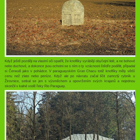
Když ještě později na vlastní oči spatřil, že knoflíky vyrábějí obyčejní lidé, a ne bohové
nebo duchové, a dokonce jsou ochotni se s ním o ty vzácnosti štědře podělit, připadal
si Čerwuiš jako v pohádce. V paraguayském Gran Chacu totiž knoflíky měly větší
cenu než zlato nebo peníze. Když ale po návratu začal líčit zamrzlý rybník u
Žirovnice, setkal se jen s výsměchem a opovržením svých krajanů a nejednou
skončil v kalné vodě řeky Rio Paraguay.