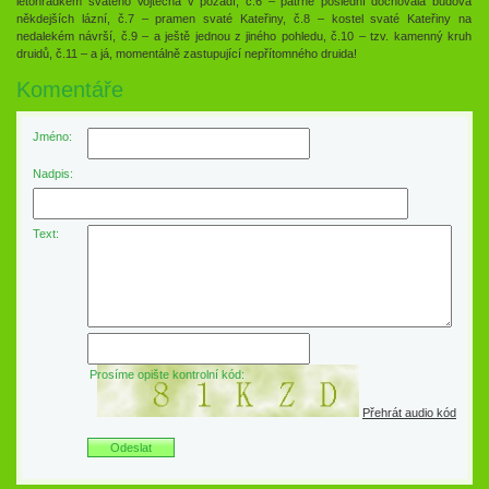
letohrádkem svatého Vojtěcha v pozadí, č.6 – patrně poslední dochovalá budova
někdejších lázní, č.7 – pramen svaté Kateřiny, č.8 – kostel svaté Kateřiny na
nedalekém návrší, č.9 – a ještě jednou z jiného pohledu, č.10 – tzv. kamenný kruh
druidů, č.11 – a já, momentálně zastupující nepřítomného druida!
Komentáře
Jméno:
Nadpis:
Text:
Prosíme opište kontrolní kód:
Přehrát audio kód