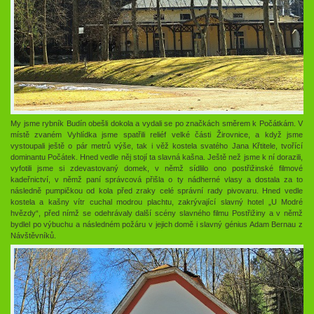
My jsme rybník Budín obešli dokola a vydali se po značkách směrem k Počátkám. V
místě zvaném Vyhlídka jsme spatřili reliéf velké části Žirovnice, a když jsme
vystoupali ještě o pár metrů výše, tak i věž kostela svatého Jana Křtitele, tvořící
dominantu Počátek. Hned vedle něj stojí ta slavná kašna. Ještě než jsme k ní dorazili,
vyfotili jsme si zdevastovaný domek, v němž sídlilo ono postřižinské filmové
kadeřnictví, v němž paní správcová přišla o ty nádherné vlasy a dostala za to
následně pumpičkou od kola před zraky celé správní rady pivovaru. Hned vedle
kostela a kašny vítr cuchal modrou plachtu, zakrývající slavný hotel „U Modré
hvězdy“, před nímž se odehrávaly další scény slavného filmu Postřižiny a v němž
bydlel po výbuchu a následném požáru v jejich domě i slavný génius Adam Bernau z
Návštěvníků.