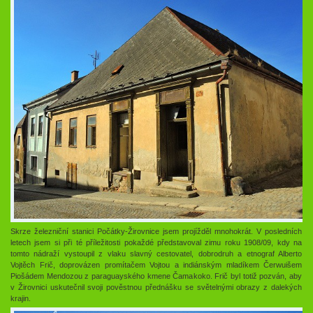
Skrze železniční stanici Počátky-Žirovnice jsem projížděl mnohokrát. V posledních
letech jsem si při té příležitosti pokaždé představoval zimu roku 1908/09, kdy na
tomto nádraží vystoupil z vlaku slavný cestovatel, dobrodruh a etnograf Alberto
Vojtěch Frič, doprovázen promítačem Vojtou a indiánským mladíkem Čerwuišem
Piošádem Mendozou z paraguayského kmene Čamakoko. Frič byl totiž pozván, aby
v Žirovnici uskutečnil svoji pověstnou přednášku se světelnými obrazy z dalekých
krajin.