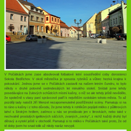
V Počátkách jsme zase absolvovali fotbalové letní soustředění coby dorostenci
Sokola Bedřichov. V okolí městečka je spousta rybníků a vůbec hezká krajina k
pokoukání. Jednou jsme se v Počátkách zastavili na našem letním čundru, to bylo
někdy v druhé polovině sedmdesátých let minulého století. Snídali jsme tehdy
posedávajíce na žulových schůdcích místní kašny, o níž se ale tehdy ještě nevědělo,
že společně s vlasy paní správcové patří k největším ozdobám tohoto města. To až
později tady natočil Jiří Menzel nezapomenutelné postřižinské scény. Pamatuju si na
to ráno u kašny i z toho důvodu, že jsme tehdy k rohlíkům popíjeli mléko z půllitrových
lahví s širokým hrdlem, zatímco u nás se prodávalo jen v litrovkách, nebo také v
nechvalně proslulých igelitových sáčcích, zvaných „cecky“, z nichž každý druhý byl
děravý a vytekl ještě v obchodě. Pamatuji si to mléko v Počátkách také proto, že od
té doby jsem ho snad tolik už nikdy naráz nevypil.