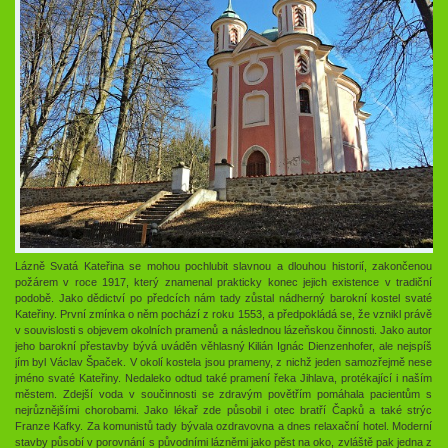
Lázně Svatá Kateřina se mohou pochlubit slavnou a dlouhou historií, zakončenou
požárem v roce 1917, který znamenal prakticky konec jejich existence v tradiční
podobě. Jako dědictví po předcích nám tady zůstal nádherný barokní kostel svaté
Kateřiny. První zmínka o něm pochází z roku 1553, a předpokládá se, že vznikl právě
v souvislosti s objevem okolních pramenů a následnou lázeňskou činnosti. Jako autor
jeho barokní přestavby bývá uváděn věhlasný Kilián Ignác Dienzenhofer, ale nejspíš
jím byl Václav Špaček. V okolí kostela jsou prameny, z nichž jeden samozřejmě nese
jméno svaté Kateřiny. Nedaleko odtud také pramení řeka Jihlava, protékající i naším
městem. Zdejší voda v součinnosti se zdravým povětřím pomáhala pacientům s
nejrůznějšími chorobami. Jako lékař zde působil i otec bratří Čapků a také strýc
Franze Kafky. Za komunistů tady bývala ozdravovna a dnes relaxační hotel. Moderní
stavby působí v porovnání s původními lázněmi jako pěst na oko, zvláště pak jedna z