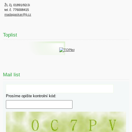
ŽL čj. 01891/92/Ji
tel. č. 776008415
madagaskar@ji.cz
Toplist
Mail list
Prosíme opište kontrolní kód: