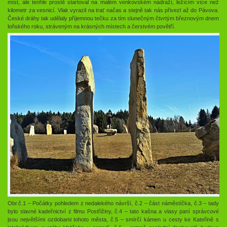
míst, ale tenhle prostě startoval na malém venkovském nádraží, ležícím více než
kilometr za vesnicí. Vlak vyrazil na trať načas a stejně tak nás přivezl až do Pávova.
České dráhy tak udělaly příjemnou tečku za tím slunečným čtvrtým březnovým dnem
loňského roku, stráveným na krásných místech a čerstvém povětří.
Obr.č.1 – Počátky pohledem z nedalekého návrší, č.2 – část náměstíčka, č.3 – tady
bylo slavné kadeřnictví z filmu Postřižiny, č.4 – tato kašna a vlasy paní správcové
jsou největšími ozdobami tohoto města, č.5 – smírčí kámen u cesty ke Kateřině s