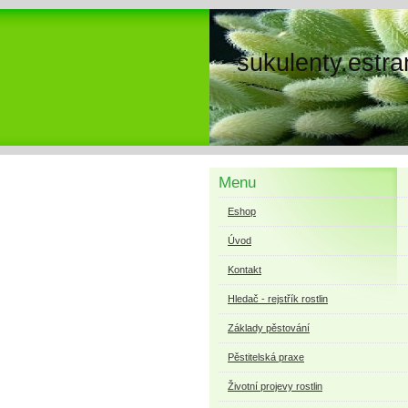
sukulenty.estra
Menu
Eshop
Úvod
Kontakt
Hledač - rejstřík rostlin
Základy pěstování
Pěstitelská praxe
Životní projevy rostlin