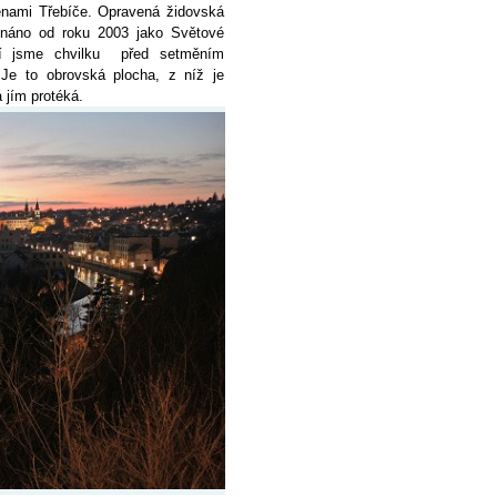
měnami Třebíče. Opravená židovská
uznáno od roku 2003 jako Světové
rtí jsme chvilku před setměním
 Je to obrovská plocha, z níž je
á jím protéká.