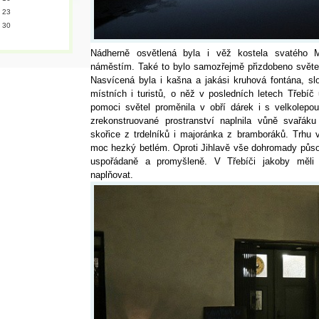
23
30
Nádherně osvětlená byla i věž kostela svatého M
náměstím. Také to bylo samozřejmě přizdobeno světe
Nasvícená byla i kašna a jakási kruhová fontána, sl
místních i turistů, o něž v posledních letech Třebíč
pomoci světel proměnila v obří dárek i s velkolepo
zrekonstruované prostranství naplnila vůně svařák
skořice z trdelníků i majoránka z bramboráků. Trhu
moc hezký betlém. Oproti Jihlavě vše dohromady půs
uspořádaně a promyšleně. V Třebíči jakoby měli u
naplňovat.