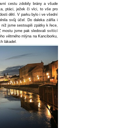
lavní cestu zdobily brány a všude
, ptáci, ježek či vlci, to vše pro
osti dětí. V parku bylo i ve všední
nila svůj účel. Do daleka zářila i
níž jsme sestoupili zpátky k řece,
Z mostu jsme pak sledovali svítící
rého větrného mlýna na Kanciborku,
ch lákadel.