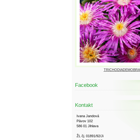
TRICHODIADEMOBRA
Facebook
Kontakt
Ivana Jandová
Pávov 102
586 01 Jihlava
ŽL čj. 01891/92/Ji