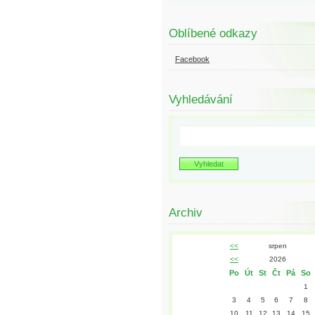
Oblíbené odkazy
Facebook
Vyhledávání
Archiv
<<
srpen
<<
2026
Po
Út
St
Čt
Pá
So
1
3
4
5
6
7
8
10
11
12
13
14
15