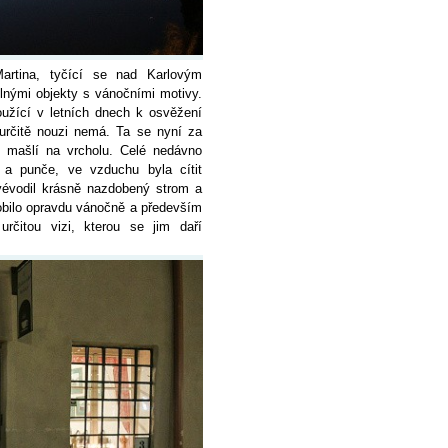
artina, tyčící se nad Karlovým
lnými objekty s vánočními motivy.
oužící v letních dnech k osvěžení
 určitě nouzi nemá. Ta se nyní za
u mašlí na vrcholu. Celé nedávno
u a punče, ve vzduchu byla cítit
 vévodil krásně nazdobený strom a
obilo opravdu vánočně a především
rčitou vizi, kterou se jim daří