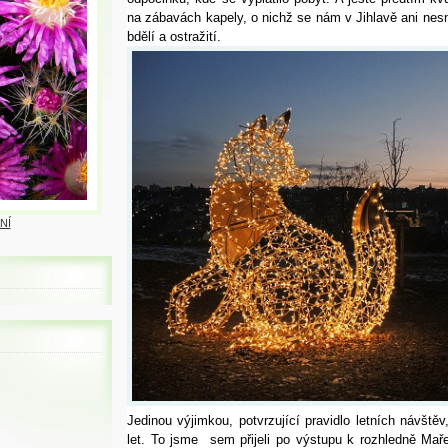
na zábavách kapely, o nichž se nám v Jihlavě ani nesni
bdělí a ostražití.
NÍ
Jedinou výjimkou, potvrzující pravidlo letních návštěv
let. To jsme sem přijeli po výstupu k rozhledně Maře