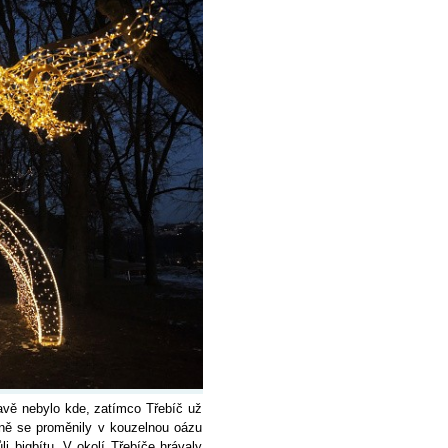
lavě nebylo kde, zatímco Třebíč už
zně se proměnily v kouzelnou oázu
li bigbítu. V okolí Třebíče hrávaly