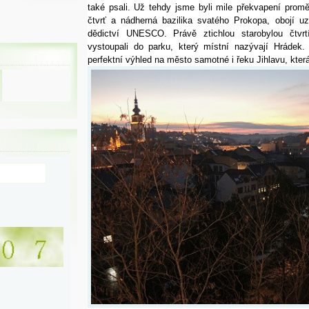
také psali. Už tehdy jsme byli mile překvapení pro
čtvrť a nádherná bazilika svatého Prokopa, obojí 
dědictví UNESCO. Právě ztichlou starobylou čtv
vystoupali do parku, který místní nazývají Hrádek.
perfektní výhled na město samotné i řeku Jihlavu, kter