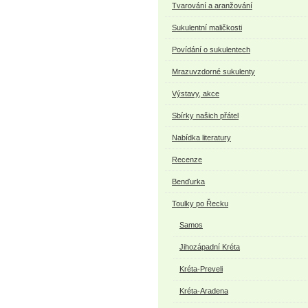
Tvarování a aranžování
Sukulentní maličkosti
Povídání o sukulentech
Mrazuvzdorné sukulenty
Výstavy, akce
Sbírky našich přátel
Nabídka literatury
Recenze
Benďurka
Toulky po Řecku
Samos
Jihozápadní Kréta
Kréta-Preveli
Kréta-Aradena