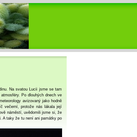
dinu. Na svatou Lucii jsme se tam
í atmosféry. Po dlouhých dnech ve
 meteorology avizovaný jako hodně
č večerní, protože nás lákala její
ově náměstí, uvědomili jsme si, že
i. A taky že tu není ani památky po