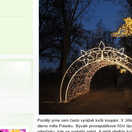
Později jsme sem často vyráželi kvůli koupání. V Jih
dávno měla Polanku. Bývalé prvorepublikové říční lá
odpočinku, kde se vyplatilo pobýt. A ještě předtím kvů