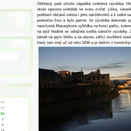
Oblíbený park oživila nápaditá světelná výzdoba. H
okolo spousta světélek ve tvaru zvířat. Liška, veverka
potěšení občanů města i jeho návštěvníků a k velké rad
podvečer živo a bylo patrné, že výzdoba dokonale spl
nasvícená Masarykova vyhlídka na konci parku, kolem 
na jejíž hladině se odrážela světla vánoční výzdoby. 
labutě na jejím břehu a na obzoru zářící osvětlení sta
který tam stojí už od roku 1836 a je dalším z turistický
>>
>>
Ne
2
9
16