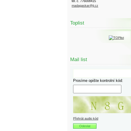
tel. č. 776008415
madagaskar@ji.cz
Toplist
Mail list
Prosíme opište kontrolní kód:
Přehrát audio kód