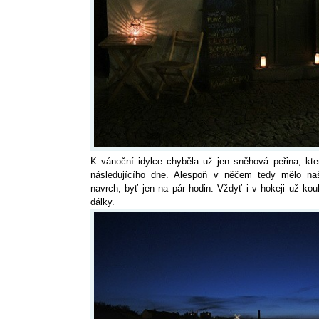
K vánoční idylce chyběla už jen sněhová peřina, kt
následujícího dne. Alespoň v něčem tedy mělo na
navrch, byť jen na pár hodin. Vždyť i v hokeji už k
dálky.