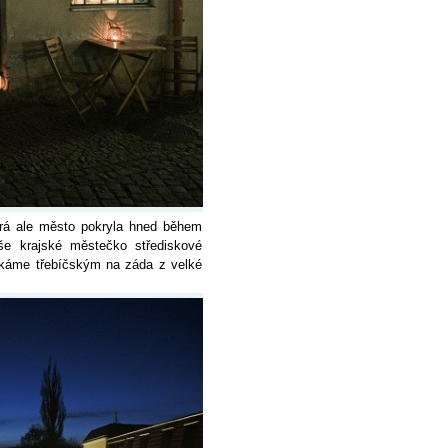
erá ale město pokryla hned během
še krajské městečko střediskové
oukáme třebíčským na záda z velké