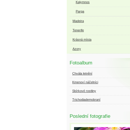
Kalymnos
Parga
Madeira
Tenerife
Krásná místa
Azory
Fotoalbum
Chvála letnění
Kmenoví náčelníci
Sbírkové rostliny
Trichodiademobraní
Poslední fotografie