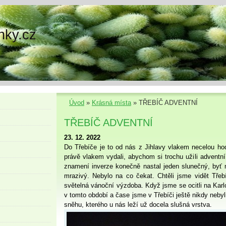
nky.cz
Úvod
»
Krásná místa
»
TŘEBÍČ ADVENTNÍ
TŘEBÍČ ADVENTNÍ
23. 12. 2022
Do Třebíče je to od nás z Jihlavy vlakem necelou ho
právě vlakem vydali, abychom si trochu užili adventn
znamení inverze konečně nastal jeden slunečný, byť
mrazivý. Nebylo na co čekat. Chtěli jsme vidět Třebí
světelná vánoční výzdoba. Když jsme se ocitli na Karl
v tomto období a čase jsme v Třebíči ještě nikdy nebyl
sněhu, kterého u nás leží už docela slušná vrstva.