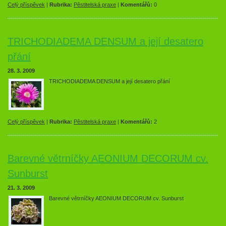
Celý příspěvek
|
Rubrika:
Pěstitelská praxe
|
Komentářů:
0
TRICHODIADEMA DENSUM a její desatero
přání
28. 3. 2009
TRICHODIADEMA DENSUM a její desatero přání
Celý příspěvek
|
Rubrika:
Pěstitelská praxe
|
Komentářů:
2
Barevné větrníčky AEONIUM DECORUM cv.
Sunburst
21. 3. 2009
Barevné větrníčky AEONIUM DECORUM cv. Sunburst