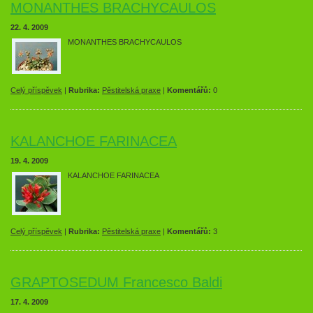
MONANTHES BRACHYCAULOS
22. 4. 2009
MONANTHES BRACHYCAULOS
Celý příspěvek
|
Rubrika:
Pěstitelská praxe
|
Komentářů:
0
KALANCHOE FARINACEA
19. 4. 2009
KALANCHOE FARINACEA
Celý příspěvek
|
Rubrika:
Pěstitelská praxe
|
Komentářů:
3
GRAPTOSEDUM Francesco Baldi
17. 4. 2009