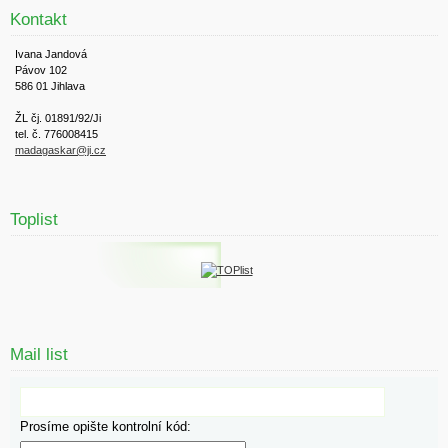
Kontakt
Ivana Jandová
Pávov 102
586 01 Jihlava
ŽL čj. 01891/92/Ji
tel. č. 776008415
madagaskar@ji.cz
Toplist
Mail list
Prosíme opište kontrolní kód: