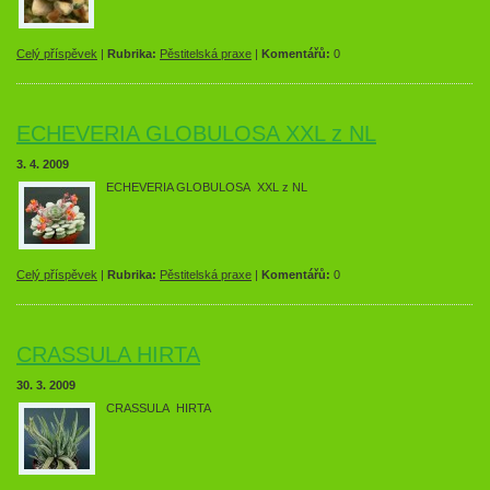
Celý příspěvek
|
Rubrika:
Pěstitelská praxe
|
Komentářů:
0
ECHEVERIA GLOBULOSA XXL z NL
3. 4. 2009
ECHEVERIA GLOBULOSA XXL z NL
Celý příspěvek
|
Rubrika:
Pěstitelská praxe
|
Komentářů:
0
CRASSULA HIRTA
30. 3. 2009
CRASSULA HIRTA