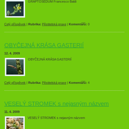
GRAPTOSEDUM Francesco Baldi
Celý příspěvek
|
Rubrika:
Pěstitelská praxe
|
Komentářů:
0
OBYČEJNÁ KRÁSA GASTERIÍ
12. 4. 2009
OBYČEJNÁ KRÁSA GASTERIÍ
Celý příspěvek
|
Rubrika:
Pěstitelská praxe
|
Komentářů:
4
VESELÝ STROMEK s nejasným názvem
11. 4. 2009
VESELÝ STROMEK s nejasným názvem