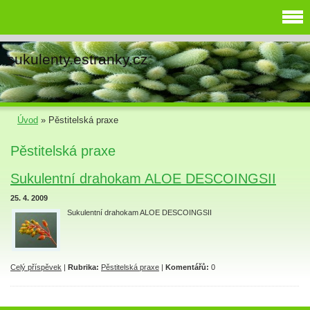
sukulenty.estranky.cz
Úvod
»
Pěstitelská praxe
Pěstitelská praxe
Sukulentní drahokam ALOE DESCOINGSII
25. 4. 2009
Sukulentní drahokam ALOE DESCOINGSII
Celý příspěvek
|
Rubrika:
Pěstitelská praxe
|
Komentářů:
0