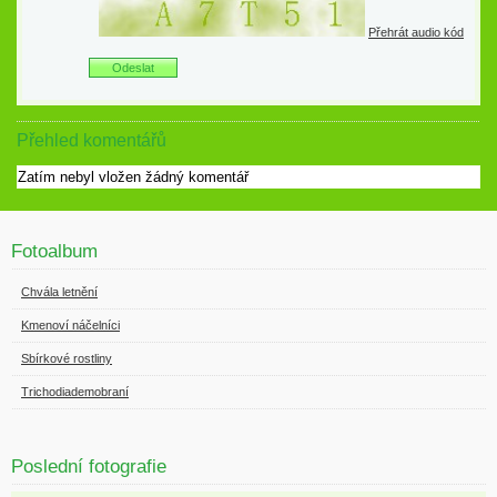
Přehrát audio kód
Přehled komentářů
Zatím nebyl vložen žádný komentář
Fotoalbum
Chvála letnění
Kmenoví náčelníci
Sbírkové rostliny
Trichodiademobraní
Poslední fotografie