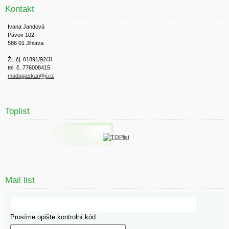
Kontakt
Ivana Jandová
Pávov 102
586 01 Jihlava
ŽL čj. 01891/92/Ji
tel. č. 776008415
madagaskar@ji.cz
Toplist
Mail list
Prosíme opište kontrolní kód: