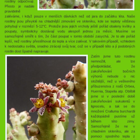
rostliny odpočívají.
Přesto je nadále
pravidelně
zaléváme, i když pouze v menších dávkách než od jara do začátku léta. Naše
rostliny jsou přivyklé na chladnější zimování ve skleníku, kde se teploty většinou
pohybují v rozmězí 5-12°C. Protože jsou jejich vrcholy ještě pořád obaleny kvítky a
poupaty, symbolicky dostávají vodu alespoň jednou za měsíc. Musíme se
samozřejmě smířit s tím, že část poupat v tomto období zasychá. Je to ale pořád
lepší, než rostliny přestěhovat do tepla a více zalévat. V takovém případě, vzhledem
k nedostatku světla, snadno ztrácejí svůj tvar, což se v případě této a jí podobných
rostlin dost špatně napravuje.
Zatím jsme tuto rostlinu
nemnožili, ale lze
předpokládat, že
zakořeňování bočních
výhonů nebude o nic
složitější, než u veškerého
příbuzenstva z rodů Orbea,
Huernia, Stapelia atp. Oblíbili
jsme si v poslední době
zakořeňování sukulentů v
lignocelu, a tak se do
množení Cralluma burchardii
každopádně pustíme už
během této zimy.
Samozřejmě že ne v
chladném skleníku, ale za
pomoci spodního tepla z