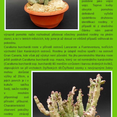
podobné jako vejce
vejci. Teprve květy
obvykle pomohou
definitivně vyřešit
spolehlivou druhovou
identifikaci rostliny. V
případě té z dnešního
článku nám patrně
výrazně pomohlo naše rozhodnutí pěstovat všechny podobné rostliny na plném
slunci, a to i v letních měsících, kdy jsme je až dosud ve většině případů stěhovali do
polostínu.
Caralluma burchardii roste v přírodě ostrovů Lanzarote a Fuerteventura, tvořících
východní část Kanárských ostrovů. Rostlinu je údajně možno spatřit i na ostrově
Gran Canaria, kde však její výskyt není původní. Na jihu pevninského Maroka roste
ještě poddruh Caralluma burchardii ssp. maura, který se od nominálního kanárského
(Caralluma burchardii ssp. burchardii) liší menším vzrůstem i barvou drobných kvítků,
objevujících se při vrcholech čtyřbokých těl.
Čtyřboké stonky s nevýraznými žebry
mohou dorůstat
výšky až 20cm, a
jejich povrch je i v
kultuře takřka
šedý, takže rostliny
v mnohém
připomínají své
přírodní příbuzné.
Charakteristické
zbarvení pokožky
rostliny ztrácejí