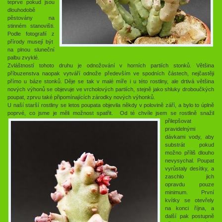
teprve pokud jsou
dlouhodobě
pěstovány na
stinném stanovišti.
Podle fotografií z
přírody musejí být
na plnou sluneční
palbu zvyklé.
Zvláštností tohoto druhu je odnožování v horních partiích stonků. Většina
příbuzenstva naopak vytváří odnože především ve spodních částech, nejčastěji
přímo u báze stonků. Děje se tak v malé míře i u této rostliny, ale drtivá většina
nových výhonů se objevuje ve vrcholových partiích, stejně jako shluky droboučkých
poupat, zprvu také připomínajících zárodky nových výhonků.
U naší starší rostliny se letos poupata objevila někdy v polovině září, a bylo to úplně
poprvé, co jsme je měli možnost spatřit.
Od té chvíle jsem se rostlině snažil
přilepšovat
pravidelnými
dávkami vody, aby
substrát pokud
možno příliš dlouho
nevysychal. Poupat
vyrůstaly desítky, a
zaschlo jich
opravdu pouze
minimum. První
kvítky se otevřely
na konci října, a
další pak postupně