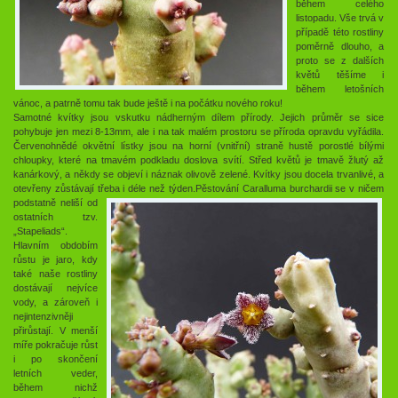
během celého
listopadu. Vše trvá v
případě této rostliny
poměrně dlouho, a
proto se z dalších
květů těšíme i
během letošních
vánoc, a patrně tomu tak bude ještě i na počátku nového roku!
Samotné kvítky jsou vskutku nádherným dílem přírody. Jejich průměr se sice
pohybuje jen mezi 8-13mm, ale i na tak malém prostoru se příroda opravdu vyřádila.
Červenohnědé okvětní lístky jsou na horní (vnitřní) straně hustě porostlé bílými
chloupky, které na tmavém podkladu doslova svítí. Střed květů je tmavě žlutý až
kanárkový, a někdy se objeví i náznak olivově zelené. Kvítky jsou docela trvanlivé, a
otevřeny zůstávají třeba i déle než týden.
Pěstování Caralluma burchardii se v ničem
podstatně neliší od
ostatních tzv.
„Stapeliads“.
Hlavním obdobím
růstu je jaro, kdy
také naše rostliny
dostávají nejvíce
vody, a zároveň i
nejintenzivněji
přirůstají. V menší
míře pokračuje růst
i po skončení
letních veder,
během nichž