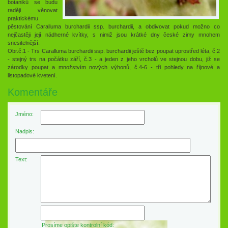
botaniků se budu
raději věnovat
praktickému
pěstování Caralluma burchardii ssp. burchardii, a obdivovat pokud možno co
nejčastěji její nádherné kvítky, s nimiž jsou krátké dny české zimy mnohem
snesitelnější.
Obr.č.1 - Trs Caralluma burchardii ssp. burchardii ještě bez poupat uprostřed léta, č.2
- stejný trs na počátku září, č.3 - a jeden z jeho vrcholů ve stejnou dobu, již se
zárodky poupat a množstvím nových výhonů, č.4-6 - tři pohledy na říjnové a
listopadové kvetení.
Komentáře
Jméno:
Nadpis:
Text:
Prosíme opište kontrolní kód: