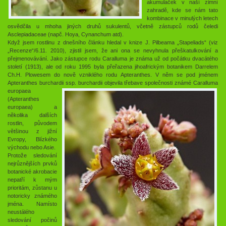
akumulaček v naší zimní
zahradě, kde se nám tato
kombinace v minulých letech
osvědčila u mhoha jiných druhů sukulentů, včetně zástupců rodů čeledi
Asclepiadaceae (napč. Hoya, Cynanchum atd).
Když jsem rostlinu z dnešního článku hledal v knize J. Pilbeama „Stapeliads“ (viz
„Recenze“/6.11. 2010), zjistil jsem, že ani ona se nevyhnula přeškatulkování a
přejmenovávání. Jako zástupce rodu Caralluma je známa už od počátku dvacátého
století (1913), ale od roku 1995 byla přeřazena jihoafrickým botanikem Darrelem
Ch.H. Plowesem do nově vzniklého rodu Apteranthes. V něm se pod jménem
Apteranthes burchardii ssp. burchardii objevila třeba
ve společnosti známé Caralluma
europaea
(Apteranthes
europaea) a
několika dalších
rostlin, původem
většinou z jižní
Evropy, Blízkého
východu nebo Asie.
Protože sledování
nejrůznějších prvků
botanické akrobacie
nepatří k mým
prioritám, zůstanu u
notoricky známého
jména. Namísto
neustálého
sledování počinů