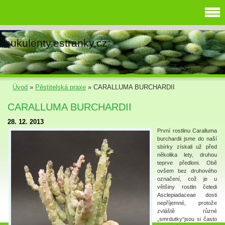
sukulenty.estranky.cz
Úvod
»
Pěstitelská praxe
»
CARALLUMA BURCHARDII
CARALLUMA BURCHARDII
28. 12. 2013
První rostlinu Caralluma
burchardii jsme do naší
sbírky získali už před
několika lety, druhou
teprve předloni. Obě
ovšem bez druhového
označení, což je u
většiny rostlin čeledi
Asclepiadaceae dosti
nepříjemné, protože
zvláště různé
„smrdutky“jsou si často