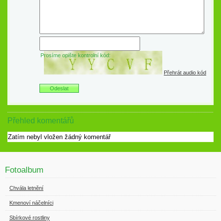
Prosíme opište kontrolní kód:
Přehrát audio kód
Přehled komentářů
Zatím nebyl vložen žádný komentář
Fotoalbum
Chvála letnění
Kmenoví náčelníci
Sbírkové rostliny