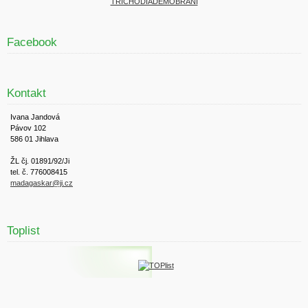
TRICHODIADEMOBRANÍ
Facebook
Kontakt
Ivana Jandová
Pávov 102
586 01 Jihlava
ŽL čj. 01891/92/Ji
tel. č. 776008415
madagaskar@ji.cz
Toplist