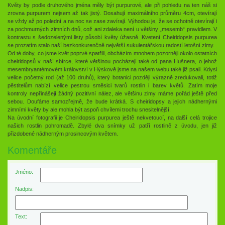
Květy by podle druhového jména měly být purpurové, ale při pohledu na ten náš si
zrovna purpurem nejsem až tak jistý. Dosahují maximálního průměru 4cm, otevírají
se vždy až po polední a na noc se zase zavírají. Výhodou je, že se ochotně otevírají i
za pochmurných zimních dnů, což ani zdaleka není u většiny „mesemb“ pravidlem. V
kontrastu s šedozelenými listy působí květy úžasně. Kvetení Cheiridopsis purpurea
se prozatím stalo naší bezkonkurenčně největší sukulentářskou radostí letošní zimy.
Od té doby, co jsme květ poprvé spatřili, obcházím mnohem pozorněji okolo ostatních
cheiridopsů v naší sbírce, které většinou pocházejí také od pana Hušnera, o jehož
mesembryantémovém království v Hýskově jsme na našem webu také již psali. Kdysi
velice početný rod (až 100 druhů), který botanici později výrazně zredukovali, totiž
pěstitelům nabízí velice pestrou směsici tvarů rostlin i barev květů. Zatím moje
kontroly nepřinášejí žádný pozitivní nález, ale většinu zimy máme pořád ještě před
sebou. Doufáme samozřejmě, že bude krátká. S cheiridopsy a jejich nádhernými
zimními květy by ale mohla být aspoň chvílemi trochu snesitelnější.
Na úvodní fotografii je Cheiridopsis purpurea ještě nekvetoucí, na další celá trojice
našich rostlin pohromadě. Zbylé dva snímky už patří rostlině z úvodu, jen již
přizdobené nádherným prosincovým květem.
Komentáře
Jméno:
Nadpis:
Text: