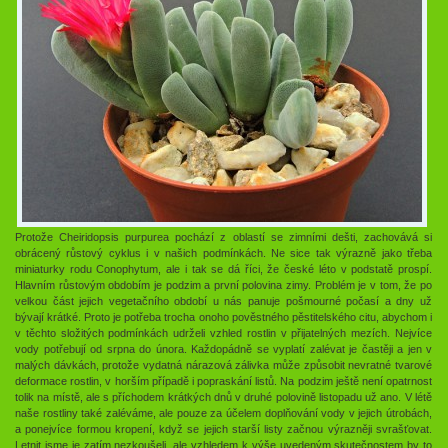
Protože Cheiridopsis purpurea pochází z oblastí se zimními dešti, zachovává si
obrácený růstový cyklus i v našich podmínkách. Ne sice tak výrazně jako třeba
miniaturky rodu Conophytum, ale i tak se dá říci, že české léto v podstatě prospí.
Hlavním růstovým obdobím je podzim a první polovina zimy. Problém je v tom, že po
velkou část jejich vegetačního období u nás panuje pošmourné počasí a dny už
bývají krátké. Proto je potřeba trocha onoho pověstného pěstitelského citu, abychom i
v těchto složitých podmínkách udrželi vzhled rostlin v přijatelných mezích. Nejvíce
vody potřebují od srpna do února. Každopádně se vyplatí zalévat je častěji a jen v
malých dávkách, protože vydatná nárazová zálivka může způsobit nevratné tvarové
deformace rostlin, v horším případě i popraskání listů. Na podzim ještě není opatrnost
tolik na místě, ale s příchodem krátkých dnů v druhé polovině listopadu už ano. V létě
naše rostliny také zaléváme, ale pouze za účelem doplňování vody v jejich útrobách,
a ponejvíce formou kropení, když se jejich starší listy začnou výrazněji svrašťovat.
Letnit jsme je zatím nezkoušeli, ale vzhledem k výše uvedeným skutečnostem by to