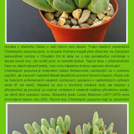
Rostlina z dnešního článku v naší sbírce není dlouho. Trojici mladých semenáčků
Cheiridopsis purpurea jsme si od pana Hušnera koupili před třemi lety na Zamykání
kaktusářské sezóny v Chrudimi. Od té doby se u nás pomaloučku rozrůstaly v
docela hezké trsy. Jen květů jsme se nemohli dočkat. Teprve letos v předvánočním
čase se objevil alespoň jediný, zato svou nápadnou krásou naprosto ohromující.
Cheiridopsis purpurea je endemitem oblasti Richtersveld, nacházející se v rozlohou
největší, ale zároveň i nejméně lidnaté jihoafrické provincii Severní Kapsko. Roste zde
na žulových a křemenných skalních výchozech, ponejvíce v nadmořských výškách
okolo tří set metrů. Nejedná se sice o ohrožený rostlinný druh, ale botanici a
přírodovědci jej považují za vzácný vzhledem k relativně malému přírodnímu areálu,
na němž jeho populace rostou. Botanický popis Louisy Bolusové (1877-1970) nese
prvomájové datum roku 1931.
Párové listy Cheiridopsis purpurea mají na slunečném