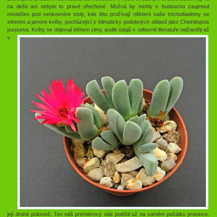
na dešti asi nebylo to pravé ořechové. Možná by mohly v budoucnu zaujmout
místečko pod venkovními stoly, kde léto prožívají některé naše trichodiademy se
zimními a jarními květy, pocházející z klimaticky podobných oblastí jako Cheiridopsis
purpurea.
Květy se objevují během zimy, podle údajů v odborné literatuře nejčastěji až
v
její druhé polovině. Ten náš premiérový nás potěšil už na samém počátku prosince.