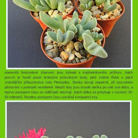
stanovišti šedozelené zbarvení, jsou kýlnaté a trojúhelníkového průřezu. Jejich
povrch je hustě poset drobnými průsvitnými body, jaké známe třeba u jejich
známějšího příbuzenstva rodu Pleiospilos. Stonky bývají nepatrné, při pozvolném
pěstování v podstatě neviditelné. Mladší listy jsou srostlé takřka po celé své délce, a
teprve postupem času se vidličnatě otevírají. Jejich délka se pohybuje v rozmezí 30-
50 milimetrů. Rostliny postupem času vytvářejí kompaktní trsy.