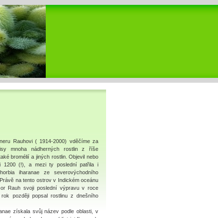
neru Rauhovi ( 1914-2000) vděčíme za
isy mnoha nádherných rostlin z říše
také bromélií a jiných rostlin. Objevil nebo
i 1200 (!), a mezi ty poslední patřila i
horbia iharanae ze severovýchodního
Právě na tento ostrov v Indickém oceánu
sor Rauh svoji poslední výpravu v roce
 rok později popsal rostlinu z dnešního
anae získala svůj název podle oblasti, v