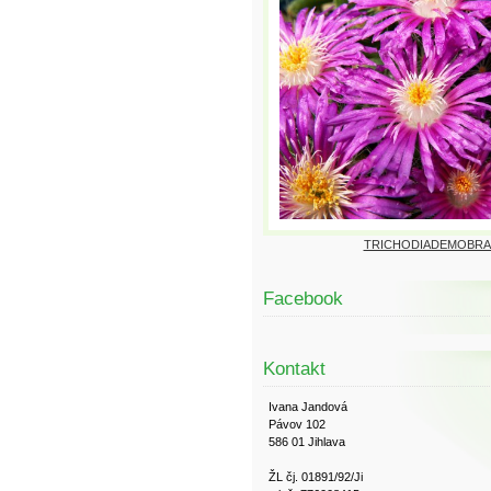
TRICHODIADEMOBRA
Facebook
Kontakt
Ivana Jandová
Pávov 102
586 01 Jihlava
ŽL čj. 01891/92/Ji