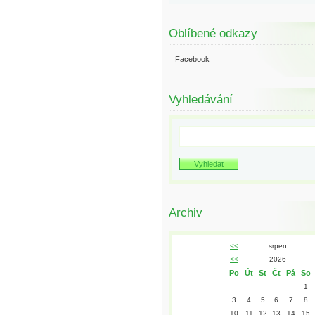
Oblíbené odkazy
Facebook
Vyhledávání
Archiv
<<
srpen
<<
2026
Po
Út
St
Čt
Pá
So
1
3
4
5
6
7
8
10
11
12
13
14
15