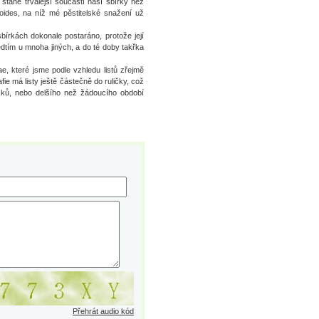
 stane trvalejší součástí naší sbírky než
ides, na níž mé pěstitelské snažení už
bírkách dokonale postaráno, protože její
dtím u mnoha jiných, a do té doby takřka
e, které jsme podle vzhledu listů zřejmě
fie má listy ještě částečně do ruličky, což
sků, nebo delšího než žádoucího období
Přehrát audio kód