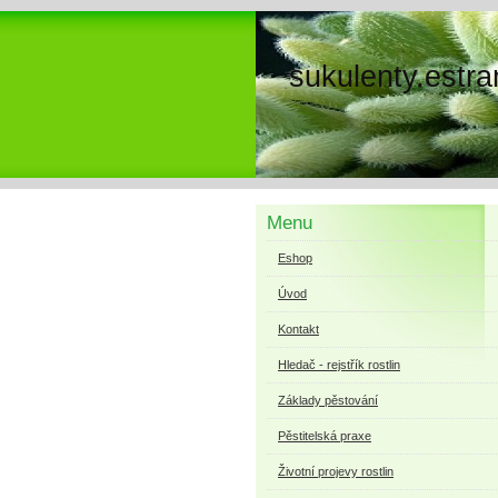
sukulenty.estra
Menu
Eshop
Úvod
Kontakt
Hledač - rejstřík rostlin
Základy pěstování
Pěstitelská praxe
Životní projevy rostlin