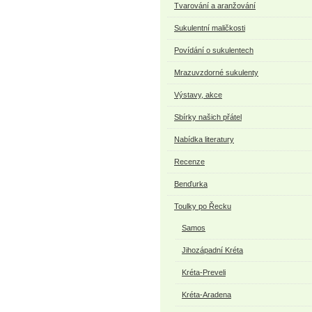
Tvarování a aranžování
Sukulentní maličkosti
Povídání o sukulentech
Mrazuvzdorné sukulenty
Výstavy, akce
Sbírky našich přátel
Nabídka literatury
Recenze
Benďurka
Toulky po Řecku
Samos
Jihozápadní Kréta
Kréta-Preveli
Kréta-Aradena