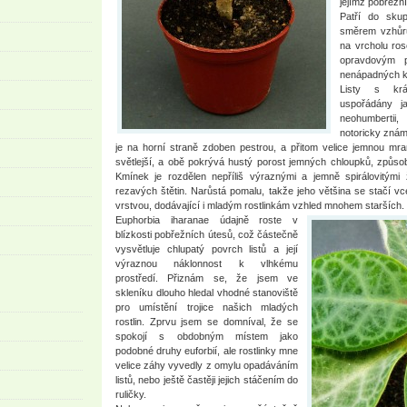
jejímž pobřežní
Patří do sku
směrem vzhůr
na vrcholu ros
opravdovým p
nenápadných kvě
Listy s krá
uspořádány j
neohumbertii,
notoricky znám
je na horní straně zdoben pestrou, a přitom velice jemnou mra
světlejší, a obě pokrývá hustý porost jemných chloupků, způso
Kmínek je rozdělen nepříliš výraznými a jemně spirálovitými
rezavých štětin. Narůstá pomalu, takže jeho většina se stačí 
vrstvou, dodávající i mladým rostlinkám vzhled mnohem starších.
Euphorbia iharanae údajně roste v
blízkosti pobřežních útesů, což částečně
vysvětluje chlupatý povrch listů a její
výraznou náklonnost k vlhkému
prostředí. Přiznám se, že jsem ve
skleníku dlouho hledal vhodné stanoviště
pro umístění trojice našich mladých
rostlin. Zprvu jsem se domníval, že se
spokojí s obdobným místem jako
podobné druhy euforbií, ale rostlinky mne
velice záhy vyvedly z omylu opadáváním
listů, nebo ještě častěji jejich stáčením do
ruličky.