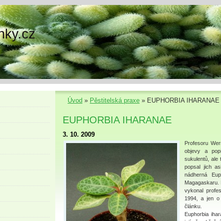
nky.cz
Úvod
»
Pěstitelská praxe
»
EUPHORBIA IHARANAE
EUPHORBIA IHARANAE
3. 10. 2009
Profesoru Wer
objevy a pop
sukulentů, ale 
popsal jich as
nádherná Eup
Magagaskaru. 
vykonal profe
1994, a jen o
článku.
Euphorbia ihar