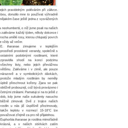
ejich pravidelným poléváním při zálivce.
bou, donutilo mne to používat výhradně
o nějakém čase ještě jedna z vysrážených
 neohumbertii, o níž jsme psali na našich
imu zaléváme každý týden, někdy dokonce i
trocha umělé rosy, kterou chlupatý povrch
eme vždy až večer.
E. iharanae zimujeme v teplejším
prostředí prosklené verandy, společně s
ostatními podobnými rostlinami, které
zpravidla shodí na konci podzimu
všechny listy, nebo jejich převážnou
většinu. Zaléváme i v zimě, ale pouze
nárazově a v symbolických dávkách,
protože mladým rostlinám by neměly
úplně přeschnout kořeny. Zjara se pak
obtížně probouzejí, což bývá provázeno i
četnými ztrátami. Pamatuji si na to ještě z
dob, kdy jsme naše sukulenty nasucho
běžně zimovali. Dvě z trojice našich
rostlin u nás již úspěšně přezimovaly,
takže teplotu v rozmezí 15-18°C lze
považovat zřejmě za pro ně přijatelnou.
Euphorbia iharanae je rostlina mimořádně
krásná, a v našich sbírkách zatím