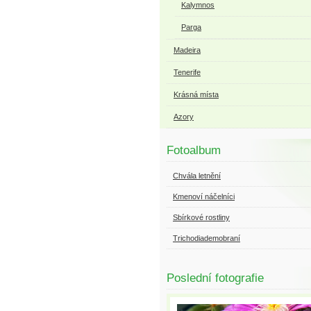
Kalymnos
Parga
Madeira
Tenerife
Krásná místa
Azory
Fotoalbum
Chvála letnění
Kmenoví náčelníci
Sbírkové rostliny
Trichodiademobraní
Poslední fotografie