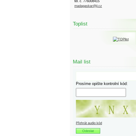
tel. č. 776008415
madagaskar@ji.cz
Toplist
Mail list
Prosíme opište kontrolní kód:
Přehrát audio kód