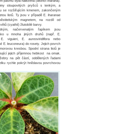
m pásmu byla nalezena (district Iharana).
piny sloupovitých pryšců s tenkým, a
u se rozšiřujícím kmenem, zakončeným
etou listů. Ty jsou v případě E. iharanae
ěstitelským magnetem, na rozdíl od
tů (cyathií) žlutobílé barvy.
tkým, načervenalým řapíkem jsou
ako u mnoha jiných druhů (např. E.
 E. viguieri, E. aureoviridiflora nebo
é E. leuconeura) do rosety. Jejich povrch
morovou kresbou. Spodní strana listů je
bující jejich příjemnou hebkost na omak.
 žebry na pět částí, oddělených řadami
vcelku rychle pokrýt hnědavou povrchovou