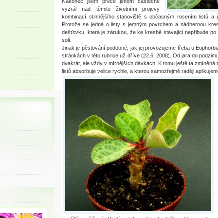
Nakonec jsem přece jenom částečně
vyzrál nad těmito životními projevy
kombinací stinnějšího stanoviště s občasným rosením listů a j
Protože se jedná o listy s jemným povrchem a nádhernou kres
dešťovku, která je zárukou, že ke kresbě stávající nepřibude p
solí.
Jinak je pěstování podobné, jak jej provozujeme třeba u Euphorbia
stránkách v této rubrice už dříve (22.6. 2008). Od jara do podz
dvakrát, ale vždy v mírnějších dávkách. K tomu ještě ta zmíněná 
listů absorbuje velice rychle, a kterou samozřejmě raději aplikuj