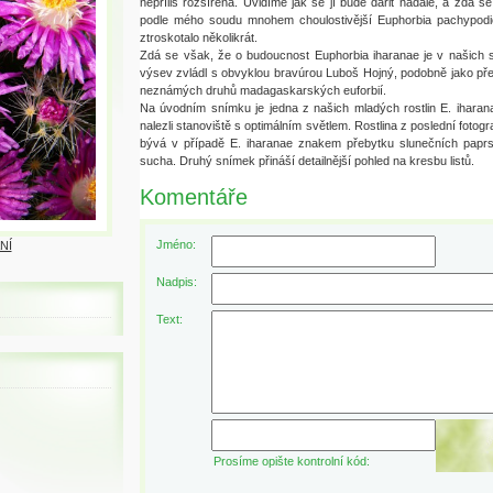
nepříliš rozšířená. Uvidíme jak se jí bude dařit nadále, a zda se
podle mého soudu mnohem choulostivější Euphorbia pachypodio
ztroskotalo několikrát.
Zdá se však, že o budoucnost Euphorbia iharanae je v našich s
výsev zvládl s obvyklou bravúrou Luboš Hojný, podobně jako pře
neznámých druhů madagaskarských euforbií.
Na úvodním snímku je jedna z našich mladých rostlin E. iharana
nalezli stanoviště s optimálním světlem. Rostlina z poslední fotogra
bývá v případě E. iharanae znakem přebytku slunečních papr
sucha. Druhý snímek přináší detailnější pohled na kresbu listů.
Komentáře
Jméno:
NÍ
Nadpis:
Text:
Prosíme opište kontrolní kód: