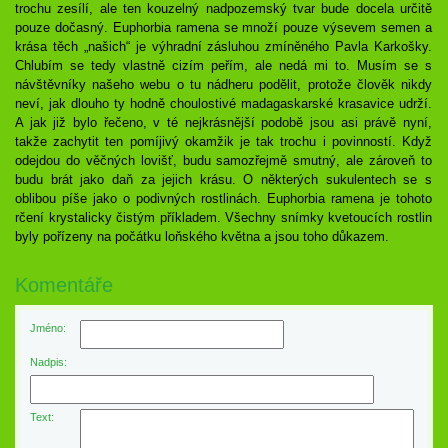
trochu zesílí, ale ten kouzelný nadpozemský tvar bude docela určitě
pouze dočasný. Euphorbia ramena se množí pouze výsevem semen a
krása těch „našich“ je výhradní zásluhou zmíněného Pavla Karkošky.
Chlubím se tedy vlastně cizím peřím, ale nedá mi to. Musím se s
návštěvníky našeho webu o tu nádheru podělit, protože člověk nikdy
neví, jak dlouho ty hodně choulostivé madagaskarské krasavice udrží.
A jak již bylo řečeno, v té nejkrásnější podobě jsou asi právě nyní,
takže zachytit ten pomíjivý okamžik je tak trochu i povinností. Když
odejdou do věčných lovišť, budu samozřejmě smutný, ale zároveň to
budu brát jako daň za jejich krásu. O některých sukulentech se s
oblibou píše jako o podivných rostlinách. Euphorbia ramena je tohoto
rčení krystalicky čistým příkladem. Všechny snímky kvetoucích rostlin
byly pořízeny na počátku loňského května a jsou toho důkazem.
Komentáře
Jméno:
Nadpis:
Text: