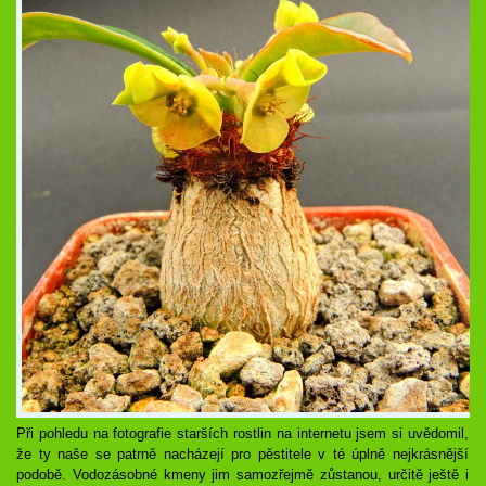
Při pohledu na fotografie starších rostlin na internetu jsem si uvědomil,
že ty naše se patrně nacházejí pro pěstitele v té úplně nejkrásnější
podobě. Vodozásobné kmeny jim samozřejmě zůstanou, určitě ještě i