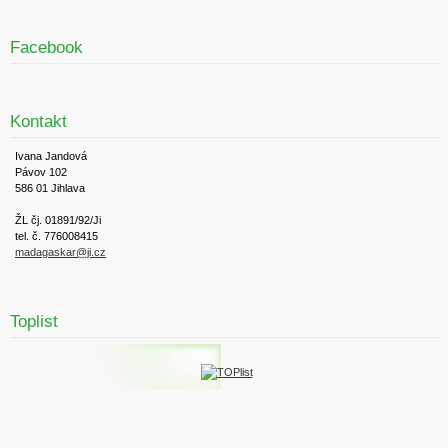
Facebook
Kontakt
Ivana Jandová
Pávov 102
586 01 Jihlava
ŽL čj. 01891/92/Ji
tel. č. 776008415
madagaskar@ji.cz
Toplist