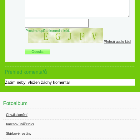
Prosíme opište kontrolní kód:
Přehrát audio kód
Přehled komentářů
Zatím nebyl vložen žádný komentář
Fotoalbum
Chvála letnění
Kmenoví náčelníci
Sbírkové rostliny