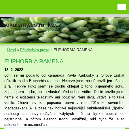
sukulenty.estranky.cz
Úvod
»
Pěstitelská praxe
»
EUPHORBIA RAMENA
EUPHORBIA RAMENA
18. 2. 2022
Loni se mi podařilo od kamaráda Pavla Karkošky z Orlové získat
několik rostlin Euphorbia ramena. Nejprve jsem na ně chvíli jen užasle
zíral. Teprve když jsem se trochu oklepal z toho příjemného šoku,
zeptal jsem se ho, co to vlastně před sebou vidím. Do té chvíle jsem
neměl o existenci té rostliny ani potuchy. Není divu, vždyť je to také
vcelku žhavá novinka, popsaná teprve v roce 2015 ze severního
Madagaskaru. A já zase tak horlivě nejnovější sukulentářské „špeky“
nesleduji ani nevyhledávám. Kdybych měl tu kytku popsat co
nejstručněji a přitom alespoň trochu výstižně, řekl bych že je to
sukulentní mimozemšťan.