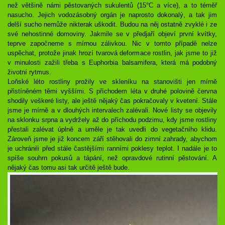
než většině námi pěstovaných sukulentů (15°C a více), a to téměř
nasucho. Jejich vodozásobný orgán je naprosto dokonalý, a tak jim
delší sucho nemůže nikterak uškodit. Budou na něj ostatně zvyklé i ze
své nehostinné domoviny. Jakmile se v předjaří objeví první kvítky,
teprve započneme s mírnou zálivkou. Nic v tomto případě nelze
uspěchat, protože jinak hrozí tvarová deformace rostlin, jak jsme to již
v minulosti zažili třeba s Euphorbia balsamifera, která má podobný
životní rytmus.
Loňské léto rostliny prožily ve skleníku na stanovišti jen mírně
přistíněném těmi vyššími. S příchodem léta v druhé polovině června
shodily veškeré listy, ale ještě nějaký čas pokračovaly v kvetení. Stále
jsme je mírně a v dlouhých intervalech zalévali. Nové listy se objevily
na sklonku srpna a vydržely až do příchodu podzimu, kdy jsme rostliny
přestali zalévat úplně a uměle je tak uvedli do vegetačního klidu.
Zároveň jsme je již koncem září stěhovali do zimní zahrady, abychom
je uchránili před stále častějšími ranními poklesy teplot. I nadále je to
spíše souhrn pokusů a tápání, než opravdové rutinní pěstování. A
nějaký čas tomu asi tak určitě ještě bude.