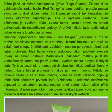
60km jižně od města Antsiranana (dříve Diego Suarez). Zkuste si do
vyhledávače zadat heslo „Red Tsingy“ a sami uvidíte, protože popsat
slovy se to dost dobře nedá. Ta krajina je vážně tak fantaskní, že
člověk okamžitě zapochybuje, zda je opravdu skutečná. Jejím
základem je zvláštní půda, zvaná laterit, kterou eroze za staletí
vytvarovala do neuvěřitelné podoby. A právě někde tady podle údajů
botaniků roste Euphorbia ramena.
Druhové pojmenování znamená v řeči Malgašů „červená“ a má to
možná souvislost nejenom se zmíněnou bizarní krajinou, ale také se
zvláštními chlupy či štětinami, zdobícími rostlinu po obvodu těsně pod
jejím vrcholem. Mají barvu velice podobnou jako podivné zvětralé
útvary na severu ostrova Madagaskar. Základem rostliny je tlustý
vodozásobný kmen, na jehož vrcholu vyrůstá roseta tuhých lesklých
listů. Ty jsou sezónní, a slunce jejich okrajům někdy dodává červený
nádech. Listy bývají prohnuté a nikdy jich není mnoho. Někdy se
časově sejdou i se žlutými cyathii, která se však většinou objevují
ještě před nárůstem prvních listů. Vzhledem k relativně nedávnému
objevení a následném popisu rostliny o ní zatím nelze nalézt příliš
informací. O jejím praktickém pěstování takřka žádné, když pomineme
občasné diskuse na zahraničních sukulentářských webech.