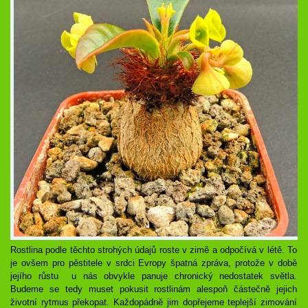
Rostlina podle těchto strohých údajů roste v zimě a odpočívá v létě. To
je ovšem pro pěstitele v srdci Evropy špatná zpráva, protože v době
jejího růstu u nás obvykle panuje chronický nedostatek světla.
Budeme se tedy muset pokusit rostlinám alespoň částečně jejich
životní rytmus překopat. Každopádně jim dopřejeme teplejší zimování