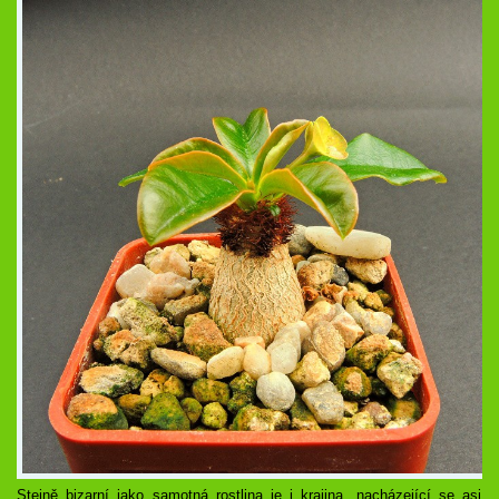
Stejně bizarní jako samotná rostlina je i krajina, nacházející se asi