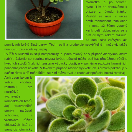
dvouletka, a po odkvětu
hyne. Tím se dostáváme k
otázce z úvodu článku.
Pěstitel se musí v určité
chvíli rozhodnout, zda chce
mít tento až 30cm vysoký
keřík delší dobu, nebo se s
ním druhým rokem rozloučí
za cenu sice zářivých, ale
pomíjivých květů žluté barvy. Těch rostlina produkuje neuvěřitelné množství, takže
není divu, že ji zcela vyčerpají.
I v říši sukulentů existují kompromisy, a jeden takový se v případě Aichryson laxum
nabízí. Jakmile se rostlina chystá kvést, pěstitel může ostříhat převážnou většinu
květních stvolů (i tak jich zůstane vždycky dost), a v poměrně rozložité koruně jich
ponechat jenom několik. V takovém případě rostlina vykvete, ale zároveň pokračuje v
dalším růstu a při troše štěstí se z ní stává trvalka (nebo alespoň dlouholetá rostlina).
Aichryson laxum je
velice vhodnou
rostlinou pro
netrpělivé
vyznavače
kompaktních tvarů.
Její fialovohnědé
stonky narůstají
vidlicovitě, a
vrcholové růžice
chlupatých listů se
samy dichotomicky