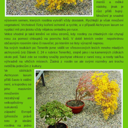
menší a mělké
nádoby, jinak je
růst příliš bujný.
Množení je snadné
výsevem semen, kterých rostlina vytváří vždy dostatek. Rychlejší je však množení
vegetativní. Vrcholové řízky koření ochotně a rychle, a v případě Aichryson laxum se
vyplácí mít pro jistotu vždy nějakou omladinu po ruce.
Velice vhodné je také letnění ve stínu stromů, kdy rostliny za chladných rán chytají
rosu za pomoci chloupků na povrchu listů. V době letních veder nepohrdnou
občasným rosením ráno či navečer, po kterém se listy výrazně napnou.
Na svých toulkách po Tenerife jsme viděli ve vřesovcových lesích mnoho mladých
aichrysonů (viz článek č. 24 v rubrice Tenerife), stejně jako i na kamenných zídkách
okolo polí. Také zde se rostliny snažily pochytat vlhkost z ranní rosy, a rostly takřka
výhradně na vlhčích místech. Žádná z rostlin se ale svými rozměry ani trochu
neblížila jedincům z kultury.
Ve sbírkách
Aichryson laxum
příliš často k vidění
není, a kupodivu se
jeho masivním
množením
nezabývají ani
velkopěstírny
sukulentů v
západní Evropě
(přestože právě
toto je ideální
rostlina na jedno