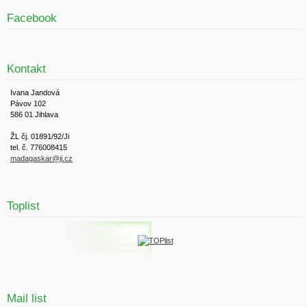
Facebook
Kontakt
Ivana Jandová
Pávov 102
586 01 Jihlava
ŽL čj. 01891/92/Ji
tel. č. 776008415
madagaskar@ji.cz
Toplist
Mail list