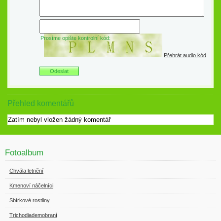
Prosíme opište kontrolní kód:
Přehrát audio kód
Přehled komentářů
Zatím nebyl vložen žádný komentář
Fotoalbum
Chvála letnění
Kmenoví náčelníci
Sbírkové rostliny
Trichodiademobraní