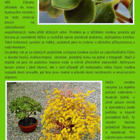
dělí. Zásahy
pěstitele do tvaru
budoucího stromku
se tedy omezují
pouze na
odstraňování
nepotřebných, nebo příliš těžkých větví. Problém je s těžištěm rostliny, protože její
koruna je neúměrně těžká a rozložitá oproti poměrně tenkému, dužnatému kmínku.
Také kořenový systém je mělký, podobně jako to známe u blízkého příbuzenstva z
rodu Aeonium.
Za jediný rok je za dobrých podmínek schopna rostlina vyrůst ze zakořeněného řízku
v docela hezký, květuschopný stromek, podobný tomu na jedné z fotografií. Stačí jí
dopřát od jara do podzimu hojnost vody a mírně přistíněné stanoviště. Aichryson
laxum snese i plné slunce, ale v tom případě při nedostatku vláhy často rostlina
vypadá dosti povadle, její listy jsou matné a působí dosti nezdravým a nevýrazným
dojmem.
Naše rostliny
obvykle za teplého
počasí zaléváme i
dvakrát týdně, v
zimě pouze mírně
a sporadicky podle
potřeby a stupně
povadlosti listů. Ty
spodní beztak
průběžně žloutnou
a opadávají. Pro
sázení jsou vhodné