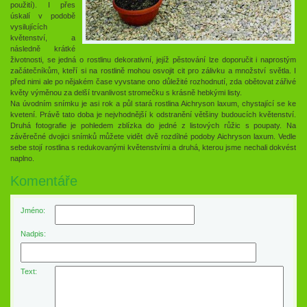
použití). I přes
úskalí v podobě
vysilujících
květenství, a
následně krátké
životnosti, se jedná o rostlinu dekorativní, jejíž pěstování lze doporučit i naprostým
začátečníkům, kteří si na rostlině mohou osvojit cit pro zálivku a množství světla. I
před nimi ale po nějakém čase vyvstane ono důležité rozhodnutí, zda obětovat zářivé
květy výměnou za delší trvanlivost stromečku s krásně hebkými listy.
Na úvodním snímku je asi rok a půl stará rostlina Aichryson laxum, chystající se ke
kvetení. Právě tato doba je nejvhodnější k odstranění většiny budoucích květenství.
Druhá fotografie je pohledem zblízka do jedné z listových růžic s poupaty. Na
závěrečné dvojici snímků můžete vidět dvě rozdílné podoby Aichryson laxum. Vedle
sebe stojí rostlina s redukovanými květenstvími a druhá, kterou jsme nechali dokvést
naplno.
Komentáře
Jméno:
Nadpis:
Text: