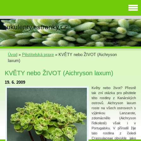
sukulenty.estranky.cz
Úvod
»
Pěstitelská praxe
»
KVĚTY nebo ŽIVOT (Aichryson
laxum)
KVĚTY nebo ŽIVOT (Aichryson laxum)
19. 6. 2009
Květy nebo život? Přesně
tak zní otázka pro pěstitele
této rostliny z Kanárských
ostrovů. Aichryson laxum
roste na všech ostrovech s
výjimkou Lanzarote,
zdomácnělo (Aichryson
řídkolisté) však i v
Portugalsku. V přírodě žije
tato rostlina z čeledi
Crassulaceae obvykle jako