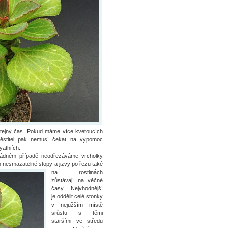
 stejný čas. Pokud máme více kvetoucích
pěstitel pak nemusí čekat na výpomoc
yathiích.
žádném případě neodřezáváme vrcholky
n nesmazatelné stopy a jizvy po řezu také
na
rostlinách
zůstávají na věčné
časy. Nejvhodnější
je oddělit celé stonky
v nejužším místě
srůstu s těmi
staršími ve středu