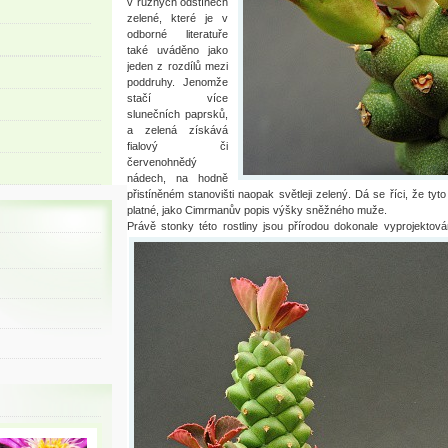
v různých odstínech
zelené, které je v
odborné literatuře
také uváděno jako
jeden z rozdílů mezi
poddruhy. Jenomže
stačí více
slunečních paprsků,
a zelená získává
fialový či
červenohnědý
nádech, na hodně
přistíněném stanovišti naopak světleji zelený. Dá se říci, že tyto 
platné, jako Cimrmanův popis výšky sněžného muže.
Právě stonky této rostliny jsou přírodou dokonale vyprojektován