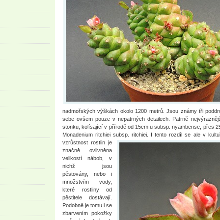
nadmořských výškách okolo 1200 metrů. Jsou známy tři poddruhy
sebe ovšem pouze v nepatrných detailech. Patrně nejvýraznějš
stonku, kolísající v přírodě od 15cm u subsp. nyambense, přes
Monadenium ritchiei subsp. ritchiei. I tento rozdíl se ale v
kult
vzrůstnost rostlin je
značně ovlivněna
velikostí nábob, v
nichž jsou
pěstovány, nebo i
množstvím vody,
které rostliny od
pěstitele dostávají.
Podobně je tomu i se
zbarvením pokožky