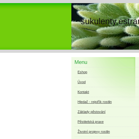
sukulenty.estra
Menu
Eshop
Úvod
Kontakt
Hledač - rejstřík rostlin
Základy pěstování
Pěstitelská praxe
Životní projevy rostlin