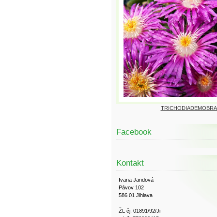
TRICHODIADEMOBRA
Facebook
Kontakt
Ivana Jandová
Pávov 102
586 01 Jihlava
ŽL čj. 01891/92/Ji