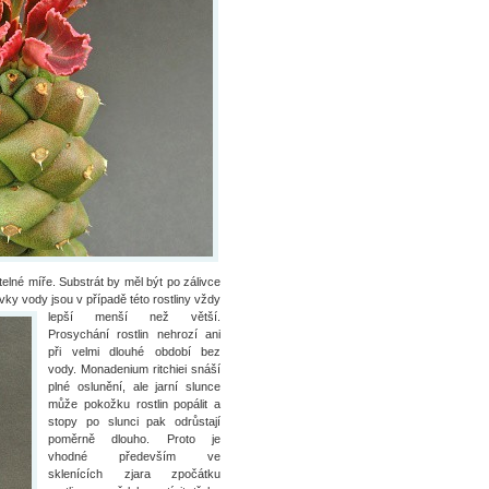
telné míře. Substrát by měl být po zálivce
vky vody jsou v případě této rostliny
vždy
lepší menší než větší.
Prosychání rostlin nehrozí ani
při velmi dlouhé období bez
vody. Monadenium ritchiei snáší
plné oslunění, ale jarní slunce
může pokožku rostlin popálit a
stopy po slunci pak odrůstají
poměrně dlouho. Proto je
vhodné především ve
sklenících zjara zpočátku