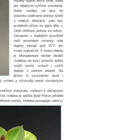
rostliny aspoň lehce stínit, třeba
jen nějakými vyššími sukulenty.
Naše rostliny od jara do
podzimu zaléváme jednou týdně
v malých dávkách, zato bez
problémů přímo na jejich těla, v
zimě většinou jednou za měsíc.
Zimujeme v teplejším prostředí
naší prosklené verandy, kde
teploty klesají pod 15°C jen
zcela výjimečně. V tomto ohledu
je Monadenium ritchiei ideální
rostlinou do bytu, protože dobře
snáší suchý vzduch i vyšší
teploty v zimním období. Na
jižním či východním okně i
ený vzhled a výrazněji netrpí chronickým
přemokření substrátu, vedoucí k občasným
, hniloba je takřka jistá! Pokus pěstitel
 některé stonky. Hniloba postupuje velmi ry