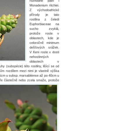
rozhodně patří i
Monadenium ritchiei.
Z východoafrické
přírody je tato
rostlina z čeledi
Euphorbiaceae na
sucho zvyklá,
protože roste v
oblastech, kde je
celoročně minimum
dešťových srážek.
V Keni roste v dosti
nehostinných
oblastech v
 (subspécie) této rostliny, lišící se od
ím rozdílem mezi nimi je vlastně výška
 25cm u subsp. marsabitense až po 40cm u
uře částečně nebo zcela smaže, protože