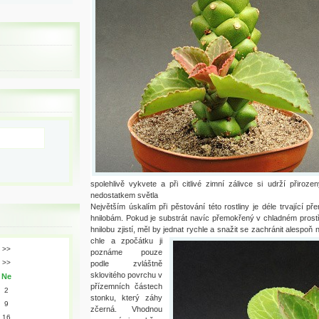
spolehlivě vykvete a při citlivé zimní zálivce si udrží přiroz
nedostatkem světla
Největším úskalím při pěstování této rostliny je déle trvající 
hnilobám. Pokud je substrát navíc přemokřený v chladném prostředí
hnilobu zjistí, měl by jednat rychle a snažit se zachránit alespoň
chle a zpočátku ji
>>
poznáme pouze
>>
podle zvláštně
sklovitého povrchu v
Ne
přízemních částech
2
stonku, který záhy
9
zčerná. Vhodnou
16