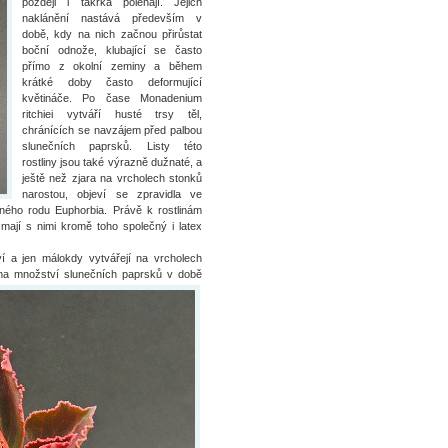
později i takřka poléhají. Jejich
naklánění nastává především v
době, kdy na nich začnou přirůstat
boční odnože, klubající se často
přímo z okolní zeminy a během
krátké doby často deformující
květináče. Po čase Monadenium
ritchiei vytváří husté trsy těl,
chránících se navzájem před palbou
slunečních paprsků. Listy této
rostliny jsou také výrazně dužnaté, a
ještě než zjara na vrcholech stonků
narostou, objeví se zpravidla ve
zného rodu Euphorbia. Právě k rostlinám
mají s nimi kromě toho společný i latex
í a jen málokdy vytvářejí na vrcholech
í na množství slunečních paprsků v době