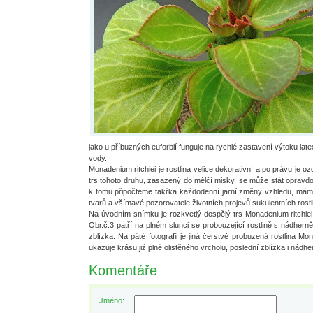
jako u příbuzných euforbií funguje na rychlé zastavení výtoku lat
vody.
Monadenium ritchiei je rostlina velice dekorativní a po právu je 
trs tohoto druhu, zasazený do mělčí misky, se může stát opravd
k tomu připočteme takřka každodenní jarní změny vzhledu, máme 
tvarů a všímavé pozorovatele životních projevů sukulentních rostl
Na úvodním snímku je rozkvetlý dospělý trs Monadenium ritchiei
Obr.č.3 patří na plném slunci se probouzející rostlině s nádherně
zblízka. Na páté fotografii je jiná čerstvě probuzená rostlina Mo
ukazuje krásu již plně olistěného vrcholu, poslední zblízka i nádhe
Komentáře
Jméno: