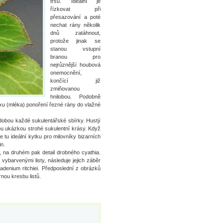
trsu. Ideální je
řízkovat při
přesazování a poté
nechat rány několik
dnů zatáhnout,
protože jinak se
stanou vstupní
branou pro
nejrůznější houbová
onemocnění,
končící již
zmiňovanou
hnilobou. Podobně
exu (mléka) ponoření řezné rány do vlažné
ozdobou každé sukulentářské sbírky. Hustý
ou ukázkou strohé sukulentní krásy. Když
tu ideální kytku pro milovníky bizarních
in.
, na druhém pak detail drobného cyathia.
 vybarvenými listy, následuje jejich záběr
nadenium ritchiei. Předposlední z obrázků
rnou kresbu listů.