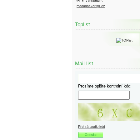
tel. č. 776008415
madagaskar@ji.cz
Toplist
Mail list
Prosíme opište kontrolní kód:
Přehrát audio kód