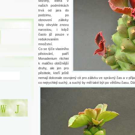
sezóny, která v
našich podmínkách
trvá od jara do
podzimu, po
obnovení zálivky
listy obvykle znovu
narostou, i když
často již pouze v
redukovaném
množství.
Co se týče vlastního
pěstování, patří
Monadenium ritchiei
k maličko obtížnější
druhy, ale jen pro
pěstitele, kteří ještě
nemají dokonale osvojený cit pro zálivku ve správný čas a v přija
co nejrychlejí suchý, a suchý by měl také být po většinu času. Dá