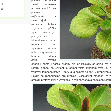
prevencí je obšas
23
zkusit pohmatem
tvrdost stonků, ale
30
prevencí
nejúčinnější je
samozřejmě
nezavdat hnilobě
zbytečně příčinu
výše uvedenými
pochybeními.
Monadenium ritchiei
množíme buď
výsemem semen,
nebo vegetativně z
bočních odnoží.
Jarní cyathia
obsahují samčí i samičí orgány, ale jen málokdy se sejdou ve
rostlin, šance na opylení je samozřejmě mnohem větší a 
všudypřítomného hmyzu, který láka hojnost nektaru v drobných c
Pokud se rozhodneme pro rychlejší vegetativní množení, v 
stonků, protože mléko vytékající z ran zanechává na tělech rostli