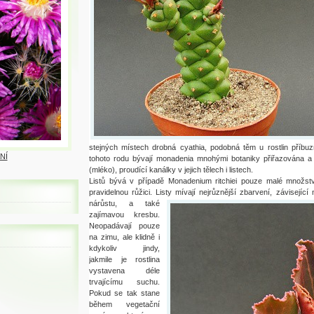
stejných místech drobná cyathia, podobná těm u rostlin příbu
NÍ
tohoto rodu bývají monadenia mnohými botaniky přiřazována a 
(mléko), proudící kanálky v jejich tělech i listech.
Listů bývá v případě Monadenium ritchiei pouze malé množstv
pravidelnou růžici. Listy mívají nejrůznější zb
arvení, závisejíc
nárůstu, a také
zajímavou kresbu.
Neopadávají pouze
na zimu, ale klidně i
kdykoliv jindy,
jakmile je rostlina
vystavena déle
trvajícímu suchu.
Pokud se tak stane
během vegetační