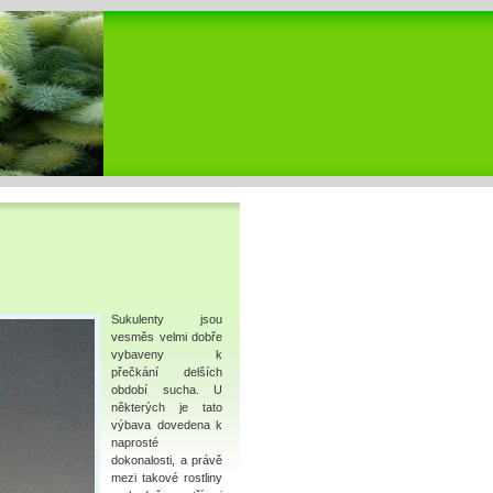
Sukulenty jsou
vesměs velmi dobře
vybaveny k
přečkání delších
období sucha. U
některých je tato
výbava dovedena k
naprosté
dokonalosti, a právě
mezi takové rostliny