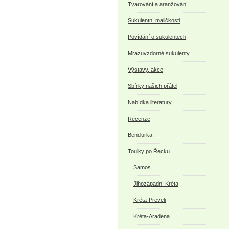
Tvarování a aranžování
Sukulentní maličkosti
Povídání o sukulentech
Mrazuvzdorné sukulenty
Výstavy, akce
Sbírky našich přátel
Nabídka literatury
Recenze
Benďurka
Toulky po Řecku
Samos
Jihozápadní Kréta
Kréta-Preveli
Kréta-Aradena