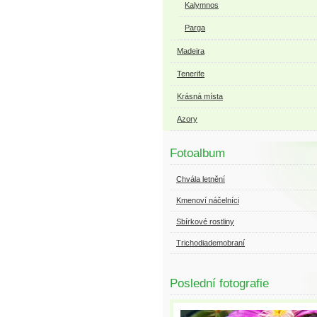
Kalymnos
Parga
Madeira
Tenerife
Krásná místa
Azory
Fotoalbum
Chvála letnění
Kmenoví náčelníci
Sbírkové rostliny
Trichodiademobraní
Poslední fotografie