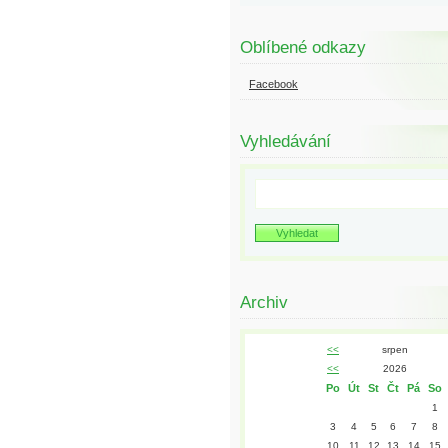
Oblíbené odkazy
Facebook
Vyhledávání
Archiv
<<
srpen
<<
2026
Po
Út
St
Čt
Pá
So
1
3
4
5
6
7
8
10
11
12
13
14
15