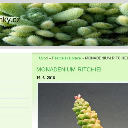
nky.cz
Úvod
»
Pěstitelská praxe
»
MONADENIUM RITCHIEI
MONADENIUM RITCHIEI
19. 6. 2016