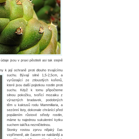
údaje jsou v praxi pěstiteli asi tak stejně
y k její ochraně proti dlouho trvajícímu
suchu. Bývají silné 1,5-2,5c
m, a
vyrůstající ze ztloustlých kořenů,
které jsou další pojistkou rostlin proti
suchu. Když k tomu připočteme
silnou pokožku, tvořící mozaiku z
výrazných bradavek, podobných
těm u kaktusů rodu Mammillaria, a
sezónní listy, dokonale chránící před
popálením růstové středy rostlin,
máme tu najednou sukulentní kytku
suchem takřka nezničitelnou.
Stonky rostou zprvu nějaký čas
vzpřímeně, ale časem se naklánějí a