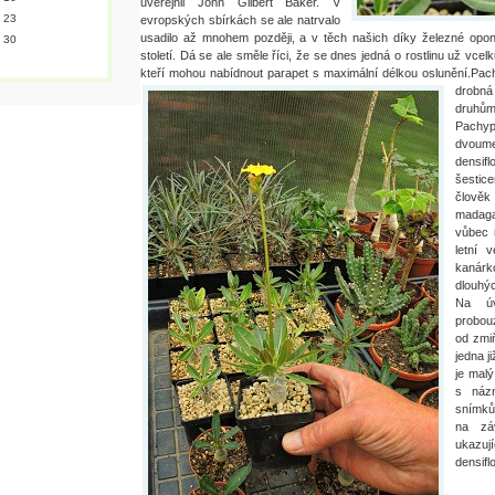
uveřejnil John Gilbert Baker. V
23
evropských sbírkách se ale natrvalo
usadilo až mnohem později, a v těch našich díky železné op
30
století. Dá se ale směle říci, že se dnes jedná o rostlinu už vcel
kteří mohou nabídnout parapet s maximální délkou oslunění.
Pach
drobná
druhům
Pachyp
dvoume
dens
šestic
člov
madaga
vůbec 
letní 
kanár
dlouhýc
Na úv
probouz
od zmi
jedna j
je mal
s názn
snímků
na záv
ukazu
densifl