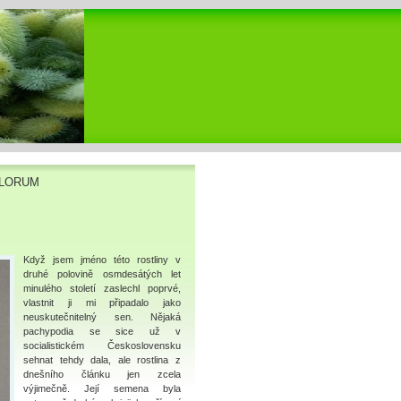
FLORUM
Když jsem jméno této rostliny v
druhé polovině osmdesátých let
minulého století zaslechl poprvé,
vlastnit ji mi připadalo jako
neuskutečnitelný sen. Nějaká
pachypodia se sice už v
socialistickém Československu
sehnat tehdy dala, ale rostlina z
dnešního článku jen zcela
výjimečně. Její semena byla