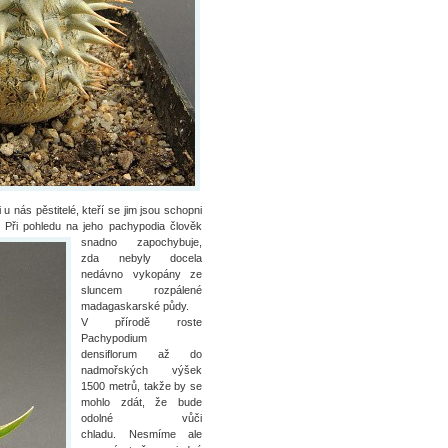
 nás pěstitelé, kteří se jim jsou schopni
Při pohledu na jeho pachypodia člověk
snadno zapochybuje,
zda nebyly docela
nedávno vykopány ze
sluncem rozpálené
madagaskarské půdy.
V přírodě roste
Pachypodium
densiflorum až do
nadmořských výšek
1500 metrů, takže by se
mohlo zdát, že bude
odolné vůči
chladu. Nesmíme ale