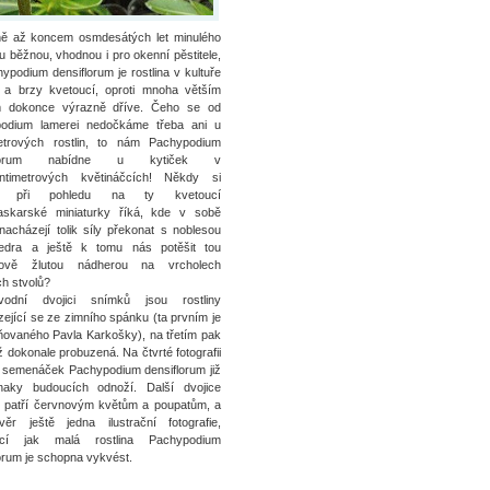
oně až koncem osmdesátých let minulého
ku běžnou, vhodnou i pro okenní pěstitele,
ypodium densiflorum je rostlina v kultuře
 a brzy kvetoucí, oproti mnoha větším
 dokonce výrazně dříve. Čeho se od
odium lamerei nedočkáme třeba ani u
trových rostlin, to nám Pachypodium
iflorum nabídne u kytiček v
entimetrových květináčcích! Někdy si
ěk při pohledu na ty kvetoucí
skarské miniaturky říká, kde v sobě
nacházejí tolik síly překonat s noblesou
vedra a ještě k tomu nás potěšit tou
kově žlutou nádherou na vrcholech
h stvolů?
odní dvojici snímků jsou rostliny
ející se ze zimního spánku (ta prvním je
ňovaného Pavla Karkošky), na třetím pak
iž dokonale probuzená. Na čtvrté fotografii
ý semenáček Pachypodium densiflorum již
aky budoucích odnoží. Další dvojice
 patří červnovým květům a poupatům, a
ěr ještě jedna ilustrační fotografie,
jící jak malá rostlina Pachypodium
orum je schopna vykvést.