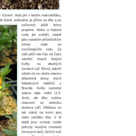
y žíznivé. Vodu jim v letním makroloňáku,
rát týdně, poléváme
je přímo na těla a po
večerech ještě lehce
propíme. Vedra a hojnost
vody jim svědčí, stejně
jako ostatním příslušníkům
tohoto stále se
rozrůstajícího rodu. Za
naši péči nás čas od času
odmění tmavě žlutými
květy na dlouhých
stvolech (až 40cm), jejichž
odstín mi ze všeho nejvíce
připomíná dresy mých
fotbalových miláčků z
Brazílie. Květy samotné
nejsou nijak velké (1,5-
3cm), ale díky svému
zbarvení ve skleníku
doslova září. Většinou se
tak stává na konci jara
nebo začátku léta. V té
době jsou vrcholy rostlin
pokryty hustými rosetami
čerstvých listů, širších než