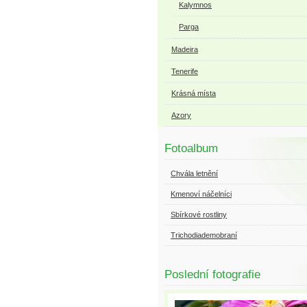
Kalymnos
Parga
Madeira
Tenerife
Krásná místa
Azory
Fotoalbum
Chvála letnění
Kmenoví náčelníci
Sbírkové rostliny
Trichodiademobraní
Poslední fotografie