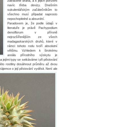
zatraceně drahá, a k jejich pořízení
navíc třeba devizy. Dnešním
sukulentářským začátečníkům to
všechno musí připadat naprosto
nepochopitelné a absurdní.
Paradoxem je, že podle údajů v
literatuře je právě Pachypodium
densiflorum v příroně
nejrozšířenějším ze všech
madagaskarských druhů, které v
rámci tohoto rodu tvoří absolutní
většinu. Vzhledem k širokému
areálu přírodního výskytu je
a jejími typy se setkáváme i při pěstování
této rostliny dosáhnout průměru až dvou
ájemce o její pěstování vyděsit. Není ale