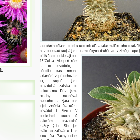
z dnešního článku trochu teplomilnější a také maličko choulostivě
ní v podstatě stejná jako u zmíněných druhů, ale v zimě je lépe ji
příliš často neklesají pod
15°Celsia. Alespoň nám
se to osvědčilo, a
NÍ
ušetřilo nás mnoha
zklamání z předchozích
let, stejně jako
pravidelná zálivka po
celou zimu. Dříve jsme
rostliny nechávali
nasucho, a zjara pak
jejich změklá těla těžko
přiváděli k životu. V
posledních letech už
zaléváme pravidelně
každý týden. Sice jen
málo, ale zaléváme. I tak
jsou těla Pachypodium