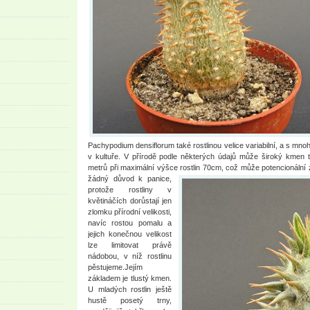
Pachypodium densiflorum také rostlinou velice variabilní, a s mnoh
v kultuře. V přírodě podle některých údajů může široký kmen 
metrů při maximální výšce rostlin 70cm, což
může potencionální z
žádný důvod k panice,
protože rostliny v
květináčích dorůstají jen
zlomku přírodní velikosti,
navíc rostou pomalu a
jejich konečnou velikost
lze limitovat právě
nádobou, v níž rostlinu
pěstujeme.Jejím
základem je tlustý kmen.
U mladých rostlin ještě
hustě posetý trny,