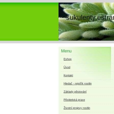
sukulenty.estra
Menu
Eshop
Úvod
Kontakt
Hledač - rejstřík rostlin
Základy pěstování
Pěstitelská praxe
Životní projevy rostlin