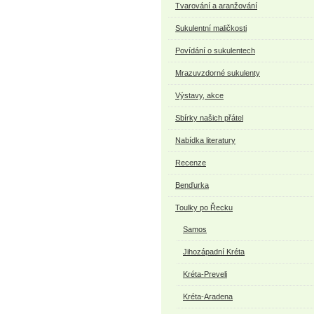
Tvarování a aranžování
Sukulentní maličkosti
Povídání o sukulentech
Mrazuvzdorné sukulenty
Výstavy, akce
Sbírky našich přátel
Nabídka literatury
Recenze
Benďurka
Toulky po Řecku
Samos
Jihozápadní Kréta
Kréta-Preveli
Kréta-Aradena