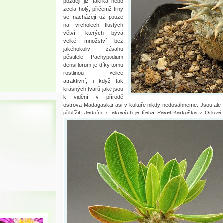
později již takřka nebo
zcela holý, přičemž trny
se nacházejí už pouze
na vrcholech tlustých
větví, kterých bývá
velké množství bez
jakéhokoliv zásahu
pěstitele. Pachypodium
densiflorum je díky tomu
rostlinou velice
atraktivní, i když tak
krásných tvarů jaké jsou
k vidění v přírodě
ostrova Madagaskar asi v kultuře nikdy nedosáhneme. Jsou ale i u
přiblížit. Jedním z takových je třeba Pavel Karkoška v Orlové.