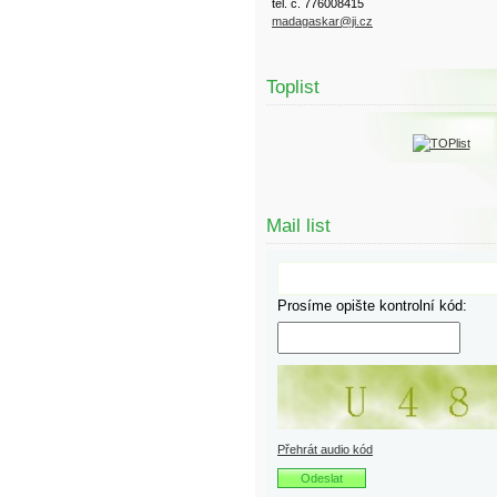
tel. č. 776008415
madagaskar@ji.cz
Toplist
Mail list
Prosíme opište kontrolní kód:
Přehrát audio kód