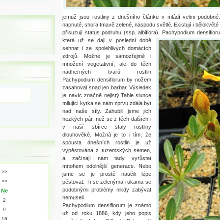
jemuž jsou rostliny z dnešního článku v mládí velmi podobné.
napnuté, shora tmavě zelené, naspodu světlé. Existují i bělokvěté 
přisuzují status podruhu (ssp. albiflora). Pachypodium densiflo
která už se dají v poslední době
sehnat i ze spolehlivých domácích
zdrojů. Možné je samozřejmě i
množení vegetativní, ale do těch
nádherných tvarů rostlin
Pachypodium densiflorum by nožem
zasahoval snad jen barbar. Výsledek
je navíc značně nejistý.Tahle slunce
milující kytka se nám zprvu zdála být
nad naše síly. Zahubili jsme jich
hezkých pár, než se z těch dalších i
v naší sbírce staly rostliny
dlouhověké. Možná je to i tím, že
spousta dnešních rostlin je už
vypěstována z tuzemských semen,
a začínají nám tady vyrůstat
mnohem odolnější generace. Nebo
>>
jsme se je prostě naučili lépe
>>
pěstovat. Ti se zelenýma rukama se
podobnými problémy nikdy zabývat
Ne
nemuseli.
2
Pachypodium densiflorum je známo
9
už od roku 1886, kdy jeho popis
16