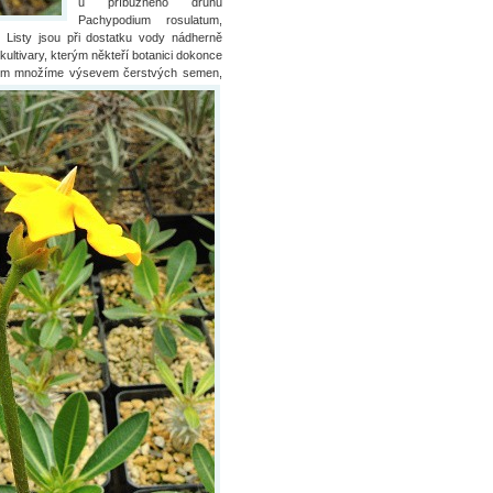
u příbuzného druhu
Pachypodium rosulatum,
 Listy jsou při dostatku vody nádherně
kultivary, kterým někteří botanici dokonce
rum mno
žíme výsevem čerstvých semen,