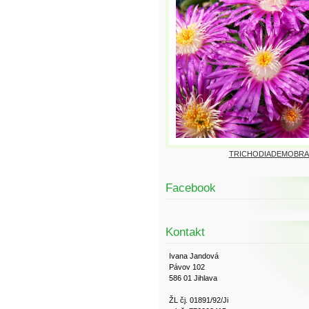
TRICHODIADEMOBRA
Facebook
Kontakt
Ivana Jandová
Pávov 102
586 01 Jihlava
ŽL čj. 01891/92/Ji