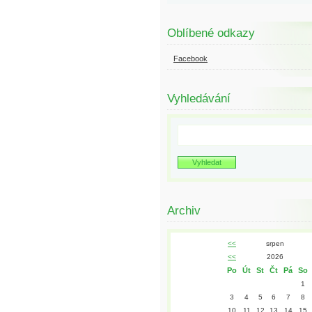
Oblíbené odkazy
Facebook
Vyhledávání
Archiv
<<
srpen
<<
2026
Po
Út
St
Čt
Pá
So
1
3
4
5
6
7
8
10
11
12
13
14
15