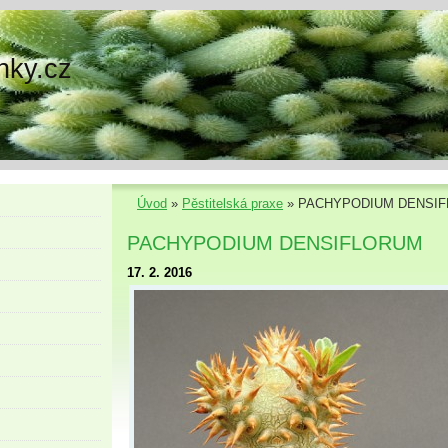
nky.cz
Úvod
»
Pěstitelská praxe
»
PACHYPODIUM DENSI
PACHYPODIUM DENSIFLORUM
17. 2. 2016