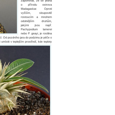
zapomínat, že se jedná
o přírodu ostrova
Madagaskar. Oproti
vyšším, sloupovitě
rostoucím a mnohem
odolnějším druhům,
jakými jsou např.
Pachypodium lamerei
nebo P. geayi, je rostlina
jší. Od pozdního jara do podzimu je péče o
 umístit v teplejším prostředí,
kde teploty