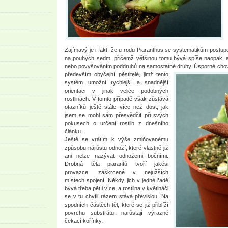
Zajímavý je i fakt, že u rodu Piaranthus se systematikům postu
na pouhých sedm, přičemž většinou tomu bývá spíše naopak, a
nebo povyšováním poddruhů na samostatné druhy.
Úsporné chová
především obyčejní pěstitelé, jimž tento
systém umožní rychlejší a snadnější
orientaci v jinak velice podobných
rostlinách. V tomto případě však zůstává
otazníků ještě stále více než dost, jak
jsem se mohl sám přesvědčit při svých
pokusech o určení rostlin z dnešního
článku.
Ještě se vrátím k výše zmiňovanému
způsobu nárůstu odnoží, které vlastně již
ani nelze nazývat odnožemi bočními.
Drobná těla piarantů tvoří jakési
provazce, zaškrcené v nejužších
místech spojení. Někdy jich v jedné řadě
bývá třeba pět i více, a rostlina v květináči
se v tu chvíli rázem stává převislou. Na
spodních částěch těl, které se již přiblíží
povrchu substrátu, narůstají výrazné
čekací kořínky.