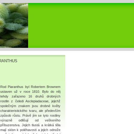
IARANTHUS
Rod Piaranthus byl Robertem Brownem
ustaven už v roce 1810. Bylo do něj
tehdy zařazeno 16 druhů drobných
rostlin z čeledi Asclepiadaceae, jejichž
společným znakem jsou drobné květy
charakteristického tvaru, ale především
způsob růstu. Právě jím se tyto rostliny
výrazně odlišují od veškerého
příbuzenstva. Jejich tlustá a krátká těla
mají sklon k poléhavosti a jejich odnože