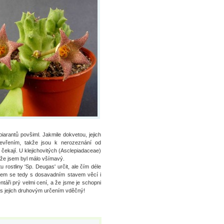
piarantů povšiml. Jakmile dokvetou, jejich
tevřením, takže jsou k nerozeznání od
čekají. U klejichovitých (Asclepiadaceae)
 že jsem byl málo všímavý.
u rostliny 'Sp. Deugas' určit, ale čím déle
 jsem se tedy s dosavadním stavem věcí i
táři prý velmi cení, a že jsme je schopni
 s jejich druhovým určením vděčný!