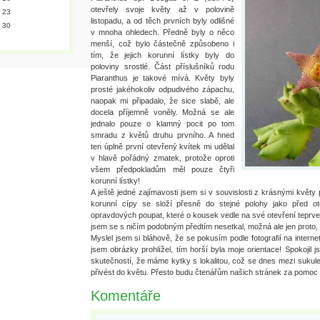
otevřely svoje květy až v polovině
23
listopadu, a od těch prvních byly odlišné
30
v mnoha ohledech. Předně byly o něco
menší, což bylo částečně způsobeno i
tím, že jejich korunní lístky byly do
poloviny srostlé. Část příslušníků rodu
Piaranthus je takové mívá. Květy byly
prosté jakéhokoliv odpudivého zápachu,
naopak mi připadalo, že sice slabě, ale
docela příjemně voněly. Možná se ale
jednalo pouze o klamný pocit po tom
smradu z květů druhu prvního. A hned
ten úplně první otevřený kvítek mi udělal
v hlavě pořádný zmatek, protože oproti
všem předpokladům měl pouze čtyři
korunní lístky!
A ještě jedné zajímavosti jsem si v souvislosti z krásnými květy 
korunní cípy se složí přesně do stejné polohy jako před o
opravdových poupat, které o kousek vedle na své otevření teprve 
jsem se s ničím podobným předtím nesetkal, možná ale jen proto,
Myslel jsem si bláhově, že se pokusím podle fotografií na internet
jsem obrázky prohlížel, tím horší byla moje orientace! Spokojil
skutečností, že máme kytky s lokalitou, což se dnes mezi sukulen
přivést do květu. Přesto budu čtenářům našich stránek za pomoc
Komentáře