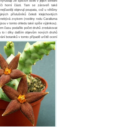
vyrůstají ze spících oček v jejich střední
či horní části. Tam se zároveň také
nejčastěji objevují poupata, což u většiny
jiných příslušníků čeledi klejichovitých
nebývá zvykem (rostliny rodu Caralluma
jsou v tomto ohledu také spíše výjimkou).
pem času podařilo počet druhů zredukovat
 to i díky dalším objevům nových druhů
ní botaniků v tomto případě určitě ocení