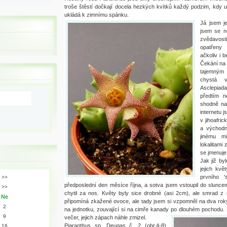
troše štěstí dočkají docela hezkých kvítků každý podzim, kdy 
ukládá k zimnímu spánku.
Já jsem je
jsem se ne
zvědavosti
opatřeny
ačkoliv i b
Čekání na 
tajemným 
chystá v
Asclepiada
předtím n
shodně na
internetu j
v jihoafri
a východn
jinému m
lokalitami
se jmenuje
Jak již by
jejich kv
prvního '
>>
předposlední den měsíce října, a sotva jsem vstoupil do slunce
>>
chytil za nos. Květy byly sice drobné (asi 2cm), ale smrad z 
Ne
připomíná zkažené ovoce, ale tady jsem si vzpomněl na dva rok
2
na jednotku, zouvající si na cimře kanady po dlouhém pochodu. K
9
večer, jejich zápach náhle zmizel.
Piaranthus sp. Deugas č. 2 (obr.4-8)
16