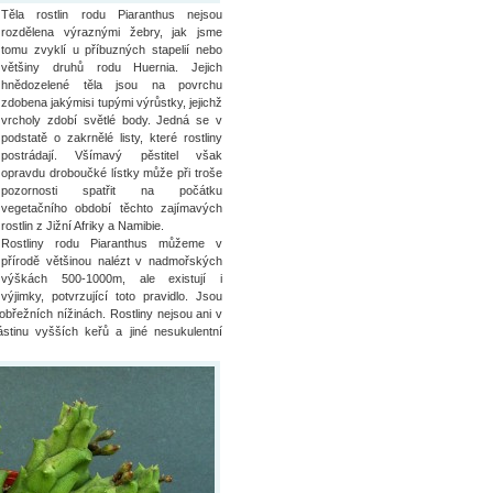
Těla rostlin rodu Piaranthus nejsou
rozdělena výraznými žebry, jak jsme
tomu zvyklí u příbuzných stapelií nebo
většiny druhů rodu Huernia. Jejich
hnědozelené těla jsou na povrchu
zdobena jakýmisi tupými výrůstky, jejichž
vrcholy zdobí světlé body. Jedná se v
podstatě o zakrnělé listy, které rostliny
postrádají. Všímavý pěstitel však
opravdu droboučké lístky může při troše
pozornosti spatřit na počátku
vegetačního období těchto zajímavých
rostlin z Jižní Afriky a Namibie.
Rostliny rodu Piaranthus můžeme v
přírodě většinou nalézt v nadmořských
výškách 500-1000m, ale existují i
výjimky, potvrzující toto pravidlo. Jsou
obřežních nížinách. Rostliny nejsou ani v
stinu vyšších keřů a jiné nesukulentní