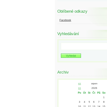
Oblíbené odkazy
Facebook
Vyhledávání
Archiv
<<
srpen
<<
2026
Po
Út
St
Čt
Pá
So
1
3
4
5
6
7
8
10
11
12
13
14
15