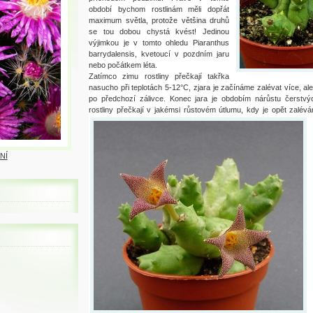
období bychom rostlinám měli dopřát
maximum světla, protože většina druhů
se tou dobou chystá kvést! Jedinou
výjimkou je v tomto ohledu Piaranthus
barrydalensis, kvetoucí v pozdním jaru
nebo počátkem léta.
Zatímco zimu rostliny přečkají takřka
nasucho při teplotách 5-12°C, zjara je začínáme zalévat více, a
po předchozí zálivce. Konec jara je obdobím nárůstu čerstvýc
rostliny přečkají v jakémsi růstovém útlumu, kdy je opět zalé
NÍ