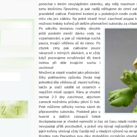
ponechat v letním nevytápěném skleníku, aby měly maximum s
tomu letošnímu říjnovému, je pak raději stěhujeme do zimní zah
pravidelně zalévat. Podzimní kvetení je u podobných rostlin vcelku
míru citu pro zálivku. Na jedné straně hrozí zaschnutí poupat k
možnost hniloby kořenů při delším přemokření substrátu za chla
Po odkvětu dostanou rostliny obvykle
ještě poslední menší dávku vody na
vzpamatování, a pak už následuje suchá
pauza, trvající většinou až do vánoc. Po
zbytek zimy pak zaléváme pouze
nárazově v mírných dávkách, a to vždy
když pozorujeme svrašťování těl, která
mohou při déle trvajícím suchu i
uschnout!
Množení je stejně snadné jako pěstování.
Díky poléhavému způsobu života mají
jednotlivá těla většinou již vlastní kořínky,
takže je stačí oddělit od ostatních v
nejužším místě spojení. Ránu je vhodné
nechat 2-3 dny zaschnout, abychom
zamezili možnému průniku plísní či hub.
Poté můžeme odřezky rovnou sázet do
připraveného substrátu. Podobně jako u
huernií a dalších zástupců čeledi
Asclepiadaceae je vhodné namnožit si čas od času mladé rostlin
nevypadají příliš povzbudivě, a právě ony bývají nejčastějším 
jejich kořeny uhnívají vždy častěji než u mladých výhonů na okraji
Rostliny rodu Piaranthus jsou díky drobnějším rozměrům vhodné i 