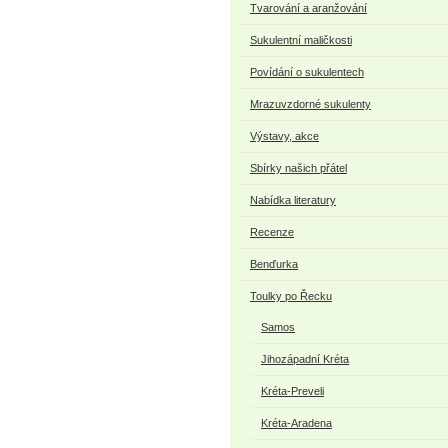
Tvarování a aranžování
Sukulentní maličkosti
Povídání o sukulentech
Mrazuvzdorné sukulenty
Výstavy, akce
Sbírky našich přátel
Nabídka literatury
Recenze
Benďurka
Toulky po Řecku
Samos
Jihozápadní Kréta
Kréta-Preveli
Kréta-Aradena