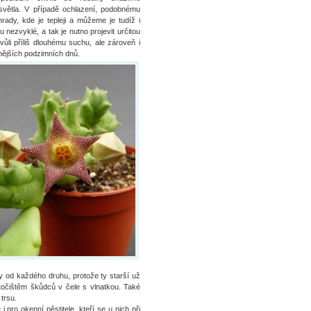
větla. V případě ochlazení, podobnému
rady, kde je tepleji a můžeme je tudíž i
 nezvyklé, a tak je nutno projevit určitou
vůli příliš dlouhému suchu, ale zároveň i
dnějších podzimních dnů.
y od každého druhu, protože ty starší už
útočištěm škůdců v čele s vlnatkou. Také
 trsu.
pro okenní pěstitele, kteří se u nich při