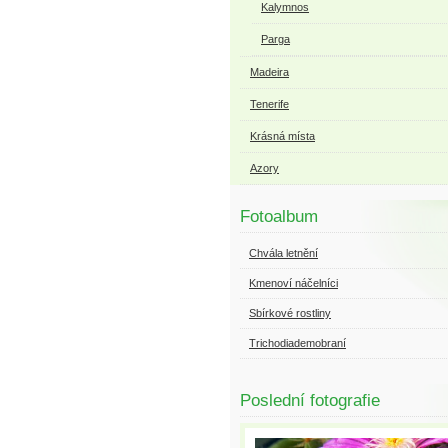
Kalymnos
Parga
Madeira
Tenerife
Krásná místa
Azory
Fotoalbum
Chvála letnění
Kmenoví náčelníci
Sbírkové rostliny
Trichodiademobraní
Poslední fotografie