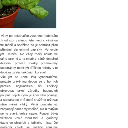
le vždy po dokonalém vyschnutí substrátu
h odnoží, zatímco letní vedra většinou
váme méně a snažíme se je ochránit před
přímými slunečními paprsky.
Vyhovuje
jim i letnění, ale vždy raději někde ve
stínu stromů a na místě chráněném před
deštěm, protože trvaleji přemokřený
substrát by mohl být příčinou hniloby v té
době ne zcela funkčních kořenů!
Vše jim na konci léta vynahradíme,
protože právě tou dobou se v horních
partiích nejmladších těl začínají
objevovat první zárodky budoucích
poupat. Jejich vývoj je zpočátku pomalý,
a substrát se v té době snažíme uržovat
stále mírně vlhký. Větší poupata už
zasychají pouze výjimečně, ale u malých
se to stává velice často. Poupat bývá
většinou velké množství, a vyrůstají
často ve shlucích z jediného místa. Do
poslední chvíle se rostliny snažíme