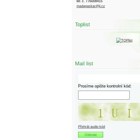
tel. č. 776008415
madagaskar@ji.cz
Toplist
Mail list
Prosíme opište kontrolní kód:
Přehrát audio kód