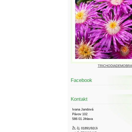
TRICHODIADEMOBRA
Facebook
Kontakt
Ivana Jandová
Pávov 102
586 01 Jihlava
ŽL čj. 01891/92/Ji