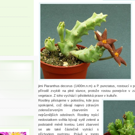
jimi Piaranthus decorus (1400m.n.m) a P. punctatus, rostoucí v p
přírodě zvyklé na plné slunce, protože rostou ponejvíce v zá
vegetace. Z toho vychází i pěstitelská praxe v kultuře.
Rostliny pěstujeme v polostínu, kde jsou
spokojené, což dávají najevo zdravým
zelenočerveným zbarvením v
nejrůznějších odstínech. Rostliny trpící
nedostatkem světla bývají sytě zelené a
podstatně méně kvetou. Letní zbarvení
se ale také částečně vytrácí s
příchodem podzimu. Právě v tomto