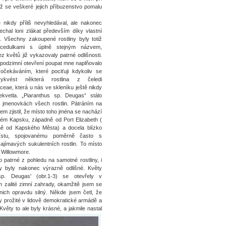
už se veškeré jejich příbuzenstvo pomalu
 nikdy příliš nevyhledával, ale nakonec
chal loni zlákat především díky vlastní
. Všechny zakoupené rostliny byly totiž
 cedulkami s úplně stejným názvem,
ez květů již vykazovaly patrné odlišnosti.
podzimní otevření poupat mne naplňovalo
očekáváním, které pociťuji kdykoliv se
ykvést některá rostlina z čeledi
ceae, která u nás ve skleníku ještě nikdy
ekvetla. „Piaranthus sp. Deugas“ stálo
 jmenovkách všech rostlin. Pátráním na
sem zjistil, že místo toho jména se nachází
ckém Kapsku, západně od Port Elizabeth (
ě od Kapského Města) a docela blízko
ístu, spojovanému poměrně často s
 zajímavých sukulentních rostlin. To místo
 Willowmore.
lo patrné z pohledu na samotné rostliny, i
ěty byly nakonec výrazně odlišné. Květy
sp. Deugas' (obr.1-3) se otevřely v
m zalité zimní zahrady, okamžitě jsem se
nich opravdu silný. Někde jsem četl, že
y prožité v lidově demokratické armádě a
věty to ale byly krásné, a jakmile nastal