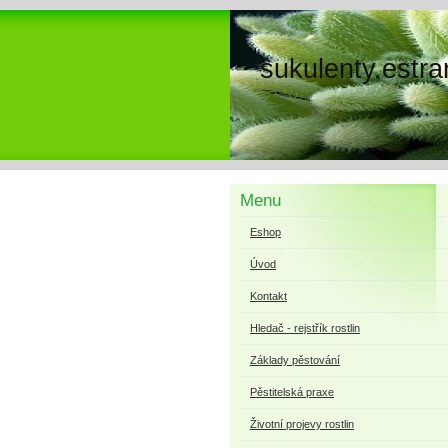
sukulenty.estra
Menu
Eshop
Úvod
Kontakt
Hledač - rejstřík rostlin
Základy pěstování
Pěstitelská praxe
Životní projevy rostlin