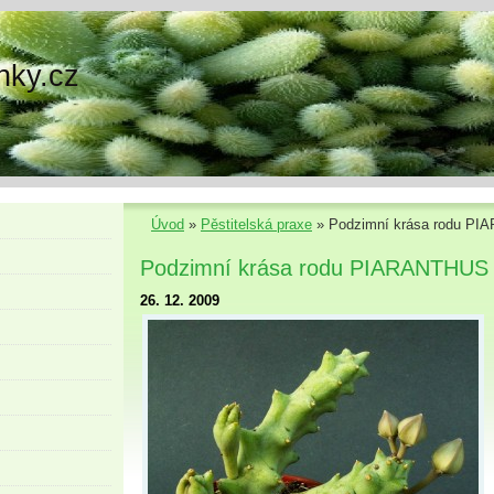
nky.cz
Úvod
»
Pěstitelská praxe
»
Podzimní krása rodu P
Podzimní krása rodu PIARANTHUS
26. 12. 2009