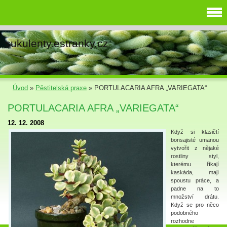
sukulenty.estranky.cz
Úvod
»
Pěstitelská praxe
»
PORTULACARIA AFRA „VARIEGATA“
PORTULACARIA AFRA „VARIEGATA“
12. 12. 2008
Když si klasičtí
bonsajisté umanou
vytvořit z nějaké
rostliny styl,
kterému říkají
kaskáda, mají
spoustu práce, a
padne na to
množství drátu.
Když se pro něco
podobného
rozhodne