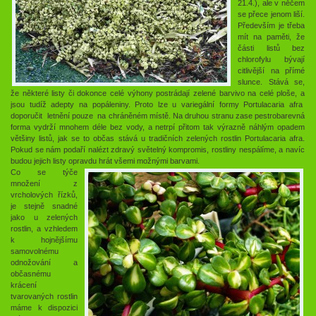
21.4.), ale v něčem
se přece jenom liší.
Především je třeba
mít na paměti, že
části listů bez
chlorofylu bývají
citlivější na přímé
slunce. Stává se,
že některé listy či dokonce celé výhony postrádají zelené barvivo na celé ploše, a
jsou tudíž adepty na popáleniny. Proto lze u variegální formy Portulacaria afra
doporučit letnění pouze na chráněném místě. Na druhou stranu zase pestrobarevná
forma vydrží mnohem déle bez vody, a netrpí přitom tak výrazně náhlým opadem
většiny listů, jak se to občas stává u tradičních zelených rostlin Portulacaria afra.
Pokud se nám podaří nalézt zdravý světelný kompromis, rostliny nespálíme, a navíc
budou jejich listy opravdu hrát všemi možnými barvami.
Co se týče
množení z
vrcholových řízků,
je stejně snadné
jako u zelených
rostlin, a vzhledem
k hojnějšímu
samovolnému
odnožování a
občasnému
krácení
tvarovaných rostlin
máme k dispozici