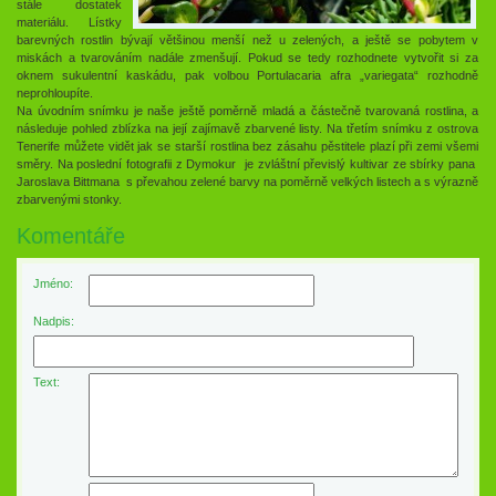
stále dostatek
materiálu. Lístky
barevných rostlin bývají většinou menší než u zelených, a ještě se pobytem v
miskách a tvarováním nadále zmenšují. Pokud se tedy rozhodnete vytvořit si za
oknem sukulentní kaskádu, pak volbou Portulacaria afra „variegata“ rozhodně
neprohloupíte.
Na úvodním snímku je naše ještě poměrně mladá a částečně tvarovaná rostlina, a
následuje pohled zblízka na její zajímavě zbarvené listy. Na třetím snímku z ostrova
Tenerife můžete vidět jak se starší rostlina bez zásahu pěstitele plazí při zemi všemi
směry. Na poslední fotografii z Dymokur je zvláštní převislý kultivar ze sbírky pana
Jaroslava Bittmana s převahou zelené barvy na poměrně velkých listech a s výrazně
zbarvenými stonky.
Komentáře
Jméno:
Nadpis:
Text: