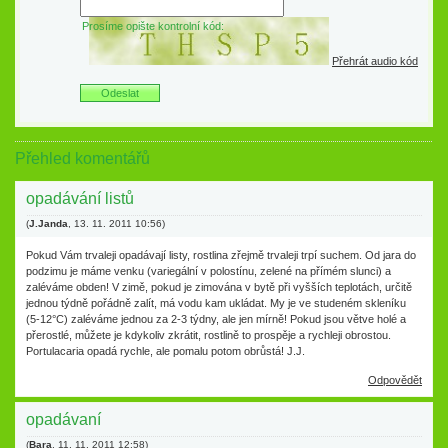
Prosíme opište kontrolní kód:
Přehrát audio kód
Přehled komentářů
opadávání listů
(
J.Janda
,
13. 11. 2011
10:56
)
Pokud Vám trvaleji opadávají listy, rostlina zřejmě trvaleji trpí suchem. Od jara do
podzimu je máme venku (variegální v polostínu, zelené na přímém slunci) a
zaléváme obden! V zimě, pokud je zimována v bytě při vyšších teplotách, určitě
jednou týdně pořádně zalít, má vodu kam ukládat. My je ve studeném skleníku
(5-12°C) zaléváme jednou za 2-3 týdny, ale jen mírně! Pokud jsou větve holé a
přerostlé, můžete je kdykoliv zkrátit, rostlině to prospěje a rychleji obrostou.
Portulacaria opadá rychle, ale pomalu potom obrůstá! J.J.
Odpovědět
opadávaní
(
Bara
,
11. 11. 2011
12:58
)