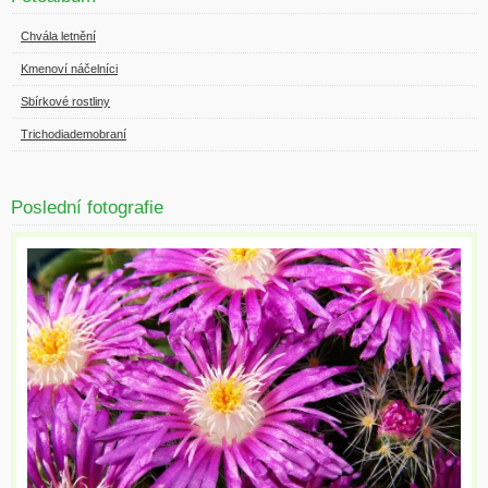
Chvála letnění
Kmenoví náčelníci
Sbírkové rostliny
Trichodiademobraní
Poslední fotografie