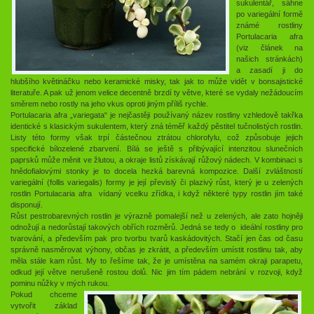
sukulentář, sáhne
po variegální formě
známé rostliny
Portulacaria afra
(viz článek na
našich stránkách)
a zasadí ji do
hlubšího květináčku nebo keramické misky, tak jak to může vidět v bonsajistické
literatuře. A pak už jenom velice decentně brzdí ty větve, které se vydaly nežádoucím
směrem nebo rostly na jeho vkus oproti jiným příliš rychle.
Portulacaria afra „variegata“ je nejčastěji používaný název rostliny vzhledově takřka
identické s klasickým sukulentem, který zná téměř každý pěstitel tučnolistých rostlin.
Listy této formy však trpí částečnou ztrátou chlorofylu, což způsobuje jejich
specifické bílozelené zbarvení. Bílá se ještě s přibývající intenzitou slunečních
paprsků může měnit ve žlutou, a okraje listů získávají růžový nádech. V kombinaci s
hnědofialovými stonky je to docela hezká barevná kompozice. Další zvláštností
variegální (follis variegalis) formy je její převislý či plazivý růst, který je u zelených
rostlin Portulacaria afra vídaný vcelku zřídka, i když některé typy rostlin jím také
disponují.
Růst pestrobarevných rostlin je výrazně pomalejší než u zelených, ale zato hojněji
odnožují a nedorůstají takových obřích rozměrů. Jedná se tedy o ideální rostliny pro
tvarování, a především pak pro tvorbu tvarů kaskádovitých. Stačí jen čas od času
správně nasměrovat výhony, občas je zkrátit, a především umístit rostlinu tak, aby
měla stále kam růst. My to řešíme tak, že je umístěna na samém okraji parapetu,
odkud její větve nerušeně rostou dolů. Nic jim tím pádem nebrání v rozvoji, když
pominu nůžky v mých rukou.
Pokud chceme
vytvořit základ