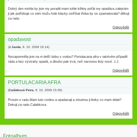
Dobrý den mohla by jste my poradit mam tuhle kětiny pořát my opadáva zalejvám
jí jak potřebuje co stim mužu hole klacky ostříhat třeba by se zpamatovala? děkuji
za radu
Odpovědět
opadavost
(
J.Janda
,
8. 10. 2009
16:14
)
Nezapomněla jste na ni delší dobu s vodou? Portulacaria afra v takévém případě
ráda a bez výstrahy opadá, a dlouho pak trvá, než narostou listy nové. J.J.
Odpovědět
PORTULACARIA AFRA
(
Calábková Petra
,
8. 10. 2009
15:36
)
Prosim o radu.Mam tuto roslinu a opadavaji a zloutnou ji listky co mam delat?
Dekuji za radu Calabkova
Odpovědět
Fotoalbum