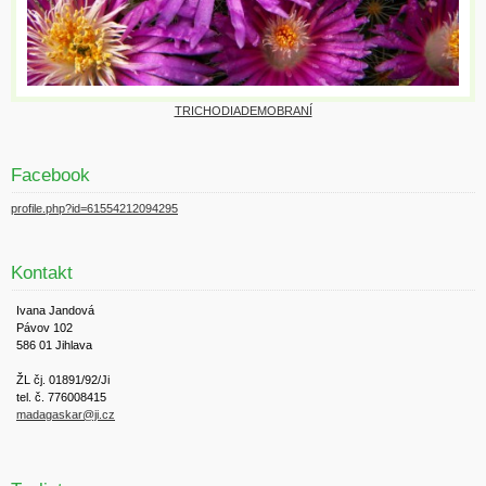
TRICHODIADEMOBRANÍ
Facebook
profile.php?id=61554212094295
Kontakt
Ivana Jandová
Pávov 102
586 01 Jihlava
ŽL čj. 01891/92/Ji
tel. č. 776008415
madagaskar@ji.cz