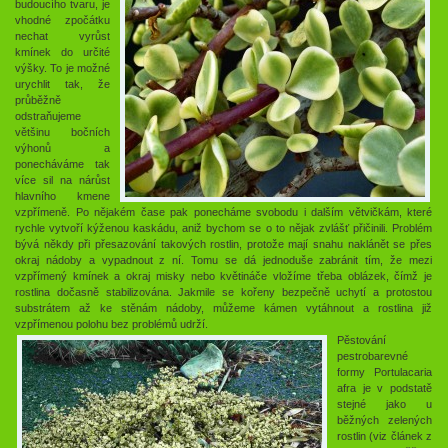
budoucího tvaru, je
vhodné zpočátku
nechat vyrůst
kmínek do určité
výšky. To je možné
urychlit tak, že
průběžně
odstraňujeme
většinu bočních
výhonů a
ponecháváme tak
více sil na nárůst
hlavního kmene
vzpřímeně. Po nějakém čase pak ponecháme svobodu i dalším větvičkám, které
rychle vytvoří kýženou kaskádu, aniž bychom se o to nějak zvlášť přičinili. Problém
bývá někdy při přesazování takových rostlin, protože mají snahu naklánět se přes
okraj nádoby a vypadnout z ní. Tomu se dá jednoduše zabránit tím, že mezi
vzpřímený kmínek a okraj misky nebo květináče vložíme třeba oblázek, čímž je
rostlina dočasně stabilizována. Jakmile se kořeny bezpečně uchytí a protostou
substrátem až ke stěnám nádoby, můžeme kámen vytáhnout a rostlina již
vzpřímenou polohu bez problémů udrží.
Pěstování
pestrobarevné
formy Portulacaria
afra je v podstatě
stejné jako u
běžných zelených
rostlin (viz článek z