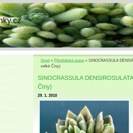
nky.cz
Úvod
»
Pěstitelská praxe
»
SINOCRASSULA DENSIRO
velké Číny)
SINOCRASSULA DENSIROSULATA (M
Číny)
29. 1. 2010