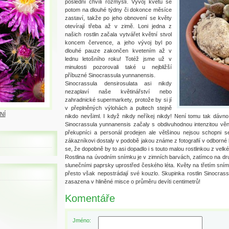
poslední chvíli rozmyslí. Vývoj květů se
potom na dlouhé týdny či dokonce měsíce
zastaví, takže po jeho obnovení se květy
otevírají třeba až v zimě. Loni jedna z
našich rostlin začala vytvářet květní stvol
koncem července, a jeho vývoj byl po
dlouhé pauze zakončen kvetením až v
lednu letošního roku! Totéž jsme už v
minulosti pozorovali také u nejbližší
příbuzné Sinocrassula yunnanensis.
Sinocrassula densirosulata asi nikdy
nezaplaví naše květinářství nebo
zahradnické supermarkety, protože by si jí
v přeplněných výlohách a pultech stejně
NÍ
nikdo nevšiml. I když nikdy neříkej nikdy! Není tomu tak dávn
Sinocrassula yunnanensis začaly s obdivuhodnou intenzitou vě
překupníci a personál prodejen ale většinou nejsou schopni se
zákazníkovi dostaly v podobě jakou známe z fotografií v odborné l
se, že dopobně by to asi dopadlo i s touto malou rostlinkou z velké
Rostlina na úvodním snímku je v zimních barvách, zatímco na druhé
slunečními paprsky uprostřed českého léta. Květy na třetím sní
přesto však nepostrádají své kouzlo. Skupinka rostlin Sinocrassul
zasazena v hliněné misce o průměru devíti centimetrů!
Komentáře
Jméno: