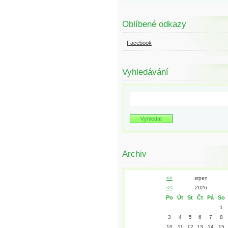
Oblíbené odkazy
Facebook
Vyhledávání
Archiv
<<
srpen
<<
2026
Po
Út
St
Čt
Pá
So
1
3
4
5
6
7
8
10
11
12
13
14
15