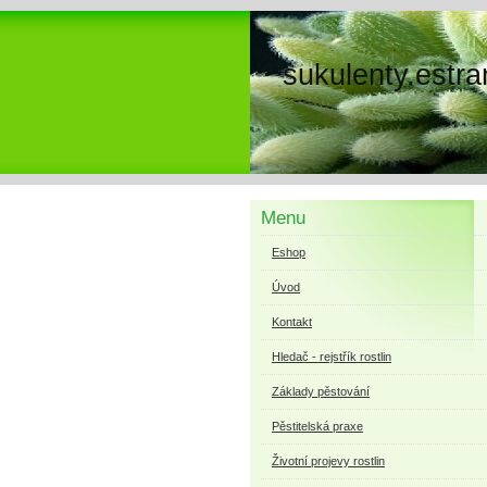
sukulenty.estra
Menu
Eshop
Úvod
Kontakt
Hledač - rejstřík rostlin
Základy pěstování
Pěstitelská praxe
Životní projevy rostlin