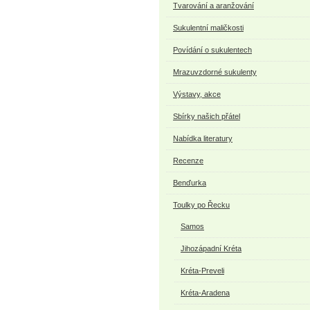
Tvarování a aranžování
Sukulentní maličkosti
Povídání o sukulentech
Mrazuvzdorné sukulenty
Výstavy, akce
Sbírky našich přátel
Nabídka literatury
Recenze
Benďurka
Toulky po Řecku
Samos
Jihozápadní Kréta
Kréta-Preveli
Kréta-Aradena