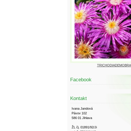
TRICHODIADEMOBRA
Facebook
Kontakt
Ivana Jandová
Pávov 102
586 01 Jihlava
ŽL čj. 01891/92/Ji