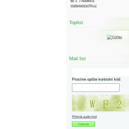
tel. č. 776008415
madagaskar@ji.cz
Toplist
Mail list
Prosíme opište kontrolní kód:
Přehrát audio kód