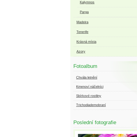
Kalymnos
Parga
Madeira
Tenerife
Krásná místa
Azory
Fotoalbum
Chvála letnění
Kmenoví náčelníci
Sbírkové rostliny
Trichodiademobraní
Poslední fotografie