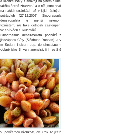
a křehké lístky získávají na plném slunci
takřka černé zbarvení, a o níž jsme psali
na našich stránkách už v jejich úplných
počátcích (27.12.2007). Sinocrassula
densirosulata je menší nejenom
vzrůstem, ale také četností zastoupení
ve sbírkách sukulentářů.
Sinocrassula densirosulata pochází z
jihozápadu Číny (S'čchuan, Yunnan), a v
vem Sedum indicum ssp. densirosulatum.
dobně jako S. yunnanensis), jiní rostlině
svou pověstnou křehkost, ale i tak se ještě