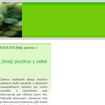
SULATA (Malý pozdrav z
alý pozdrav z velké
Zatímco skalničkáři pěstují množství
asijských druhů sukulentů, v klasických
sukulentářských sbírkách jich mnoho
neuvidíte. Z nepočetného rodu
Sinocrassula pak většinou pouze dva.
Nejčastěji pěstovaným zástupcem rodu
je Sinocrassula yunnanensis, jejíž drobné