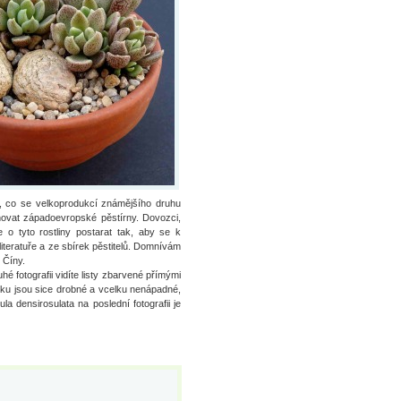
o, co se velkoprodukcí známějšího druhu
novat západoevropské pěstírny. Dovozci,
 o tyto rostliny postarat tak, aby se k
iteratuře a ze sbírek pěstitelů. Domnívám
 Číny.
 fotografii vidíte listy zbarvené přímými
mku jsou sice drobné a vcelku nenápadné,
a densirosulata na poslední fotografii je