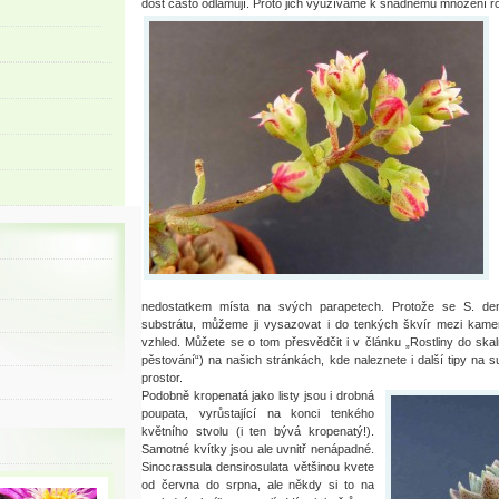
dost často odlamují. Proto jich využíváme k snadnému množení ro
nedostatkem místa na svých parapetech. Protože se S. den
substrátu, můžeme ji vysazovat i do tenkých škvír mezi kameny
vzhled. Můžete se o tom přesvědčit i v článku „Rostliny do skal
pěstování“) na našich stránkách, kde naleznete i další tipy na 
prostor.
Podobně kropenatá jako listy jsou i drobná
poupata, vyrůstající na konci tenkého
květního stvolu (i ten bývá kropenatý!).
Samotné kvítky jsou ale uvnitř nenápadné.
Sinocrassula densirosulata většinou kvete
od června do srpna, ale někdy si to na