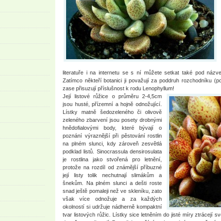
literatuře i na internetu se s ní můžete setkat také pod náz
Zatímco někteří botanici ji považují za poddruh rozchodníku (po
zase přisuzují příslušnost k rodu Lenophyllum!
Její listové růžice o průměru 2-4,5cm
jsou husté, přízemní a hojně odnožující.
Lístky matně šedozeleného či olivově
zeleného zbarvení jsou posety drobnými
hnědofialovými body, které bývají o
poznání výraznější při pěstování rostlin
na plném slunci, kdy zároveň zesvětlá
podklad listů. Sinocrassula densirosulata
je rostlina jako stvořená pro letnění,
protože na rozdíl od známější příbuzné
její listy tolik nechutnají slimákům a
šnekům. Na plném slunci a dešti roste
snad ještě pomaleji než ve skleníku, zato
však více odnožuje a za každých
okolností si udržuje nádherně kompaktní
tvar listových růžic. Lístky sice letněním do jisté míry ztrácejí 