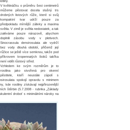
stliny.
V květináčku o průměru šest centimetrů
můžeme pěstovat docela slušný trs
drobných listových růžic, které si svůj
kompaktní tvar udrží pouze za
předpokladu mírnější zálivky a maxima
světla. V zimě je světla nedostatek, a tak
zaléváme pouze nárazově, abychom
doplnili zásobu vody v pletivech.
Sinocrassula densirosulata ale vydrží
bez vody dlouhá období, přičemž její
růžice se ještě více semknou, takže pod
příkrovem kropennatých lístků takřka
není vidět růstový střed.
Vzhledem ke svým rozměrům je to
rostlina jako stvořená pro okenní
pěstitele, kteří neustále zápolí s
sirosulata spokojí opravdu s minimem
, kde rostliny získávají nejpřirozenější
ních štěrbin (5.7.2008 - rubrika „Základy
sukulentní droboť s minimálními nároky na