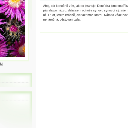
Ahoj, tak konečně vím, jak se jmanuje. Dote´dka jsme mu řík
pátrala po názvu. dala jsem odnože synovi, synovci a j.,vše
už 17 let, kvete krásně, ale fakt moc smrdí. Nám to však nevad
nenáročná. pěstování zdar.
NÍ