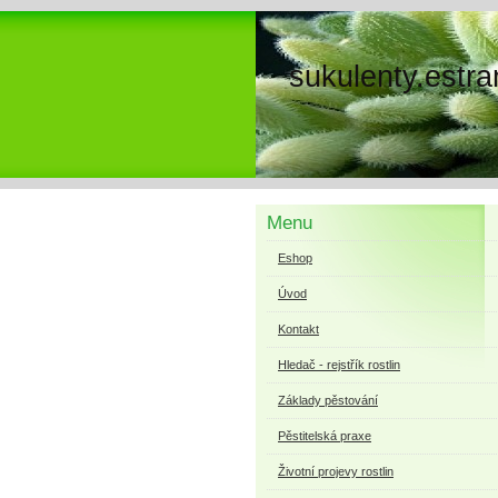
sukulenty.estra
Menu
Eshop
Úvod
Kontakt
Hledač - rejstřík rostlin
Základy pěstování
Pěstitelská praxe
Životní projevy rostlin