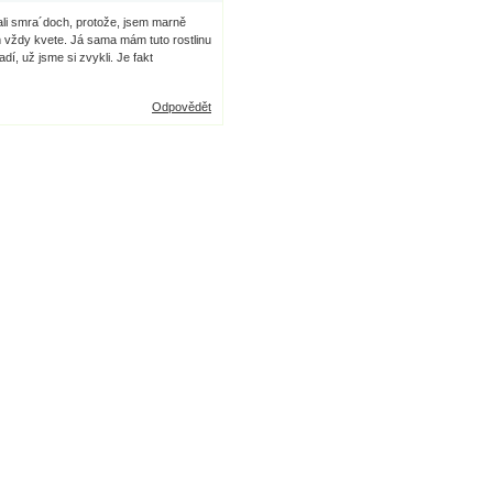
ali smra´doch, protože, jsem marně
m vždy kvete. Já sama mám tuto rostlinu
í, už jsme si zvykli. Je fakt
Odpovědět