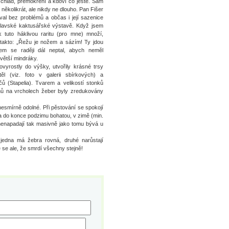
 chlad, přemokření a kdoví co ještě. Sám
l několikrát, ale nikdy ne dlouho. Pan Fišer
val bez problémů a občas i její sazenice
ihlavské kaktusářské výstavě. Když jsem
k tuto háklivou raritu (pro mne) množí,
 takto: „Řežu je nožem a sázím! Ty jdou
em se raději dál neptal, abych neměl
větší mindráky.
ovyrostly do výšky, utvořily krásné trsy
ěl (viz. foto v galerii sbírkových) a
čů (Stapelia). Tvarem a velikostí stonků
tnů na vrcholech žeber byly zredukovány
nesmírně odolné. Při pěstování se spokojí
ra do konce podzimu bohatou, v zimě (min.
 nenapadají tak masivně jako tomu bývá u
 jedna má žebra rovná, druhé narůstají
me se ale, že smrdí všechny stejně!