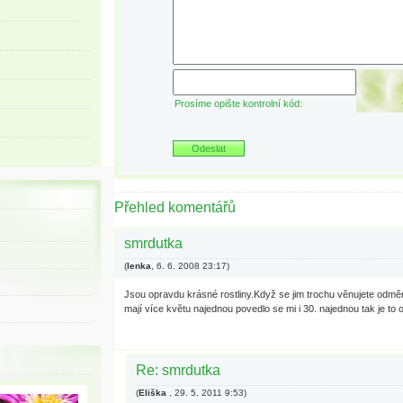
Prosíme opište kontrolní kód:
Přehled komentářů
smrdutka
(
lenka
,
6. 6. 2008
23:17
)
Jsou opravdu krásné rostliny.Když se jim trochu věnujete odměn
mají více květu najednou povedlo se mi i 30. najednou tak je to 
Re: smrdutka
(
Eliška
,
29. 5. 2011
9:53
)