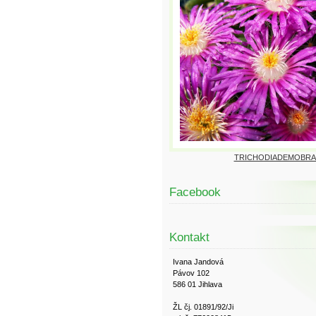
TRICHODIADEMOBRA
Facebook
Kontakt
Ivana Jandová
Pávov 102
586 01 Jihlava
ŽL čj. 01891/92/Ji