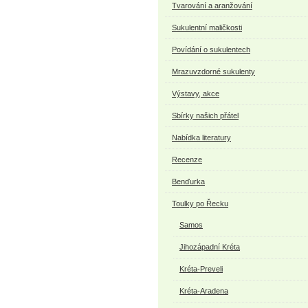
Tvarování a aranžování
Sukulentní maličkosti
Povídání o sukulentech
Mrazuvzdorné sukulenty
Výstavy, akce
Sbírky našich přátel
Nabídka literatury
Recenze
Benďurka
Toulky po Řecku
Samos
Jihozápadní Kréta
Kréta-Preveli
Kréta-Aradena