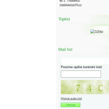
tel. č. 776008415
madagaskar@ji.cz
Toplist
Mail list
Prosíme opište kontrolní kód:
Přehrát audio kód