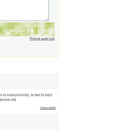
Přehrát audio kód
í se krásnými květy. Je fakt že když
opravdu síla
Odpovědět