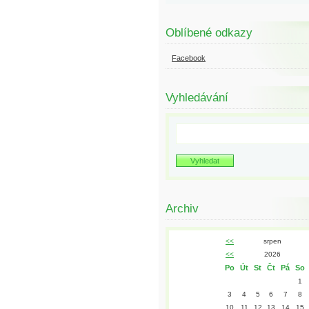
Oblíbené odkazy
Facebook
Vyhledávání
Archiv
<<
srpen
<<
2026
Po
Út
St
Čt
Pá
So
1
3
4
5
6
7
8
10
11
12
13
14
15