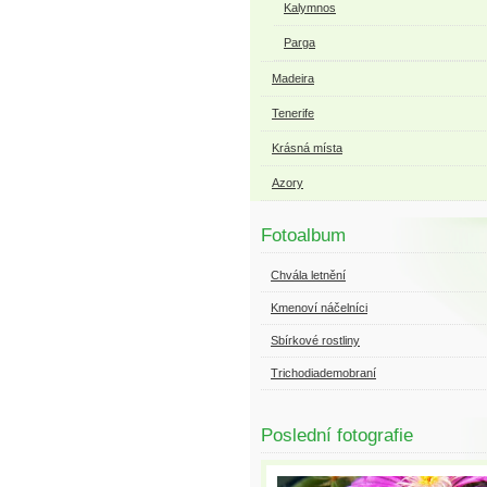
Kalymnos
Parga
Madeira
Tenerife
Krásná místa
Azory
Fotoalbum
Chvála letnění
Kmenoví náčelníci
Sbírkové rostliny
Trichodiademobraní
Poslední fotografie