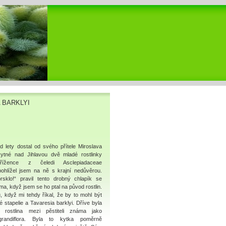
 BARKLYI
 lety dostal od svého přítele Miroslava
ytné nad Jihlavou dvě mladé rostlinky
řížence z čeledi Asclepiadaceae
, pohlížel jsem na ně s krajní nedůvěrou.
rsklo!“ pravil tento drobný chlapík se
a, když jsem se ho ptal na původ rostlin.
, když mi tehdy říkal, že by to mohl být
 stapelie a Tavaresia barklyi. Dříve byla
á rostlina mezi pěstiteli známa jako
randiflora. Byla to kytka poměrně