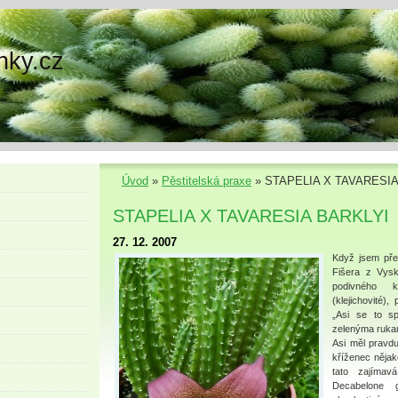
nky.cz
Úvod
»
Pěstitelská praxe
»
STAPELIA X TAVARESIA
STAPELIA X TAVARESIA BARKLYI
27. 12. 2007
Když jsem před
Fišera z Vysk
podivného k
(klejichovité)
„Asi se to sp
zelenýma rukam
Asi měl pravdu
kříženec nějaké
tato zajímav
Decabelone g