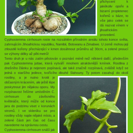
přichycení k
jakékoliv opoře a
bizarní propletenec
kořenů u báze, to
vše jako celek se
dá nazvat vínem v
jihoafrickém
provedení.
Cyphostemma cirrhosum roste na rozsáhlém přírodním areálu tohoto konce světa,
zahrnujícím Jihoafrickou republiku, Namibii, Botswanu a Zimabwe. U země mohou její
ztloustlé kořeny přecházející v kmen dosáhnout průměru až 30cm, a zelené pnoucí
se výhony délky až pěti metrů!
Tento druh je u nás zatím pěstován o poznání méně než některé další, především
pak Cyphostemma juttae, která vytváří mnohem atraktivnější kmínek. Rostlina z
dnešního článku je nejenom popínavá, ale také značně rozpínavá, zvláště když se
jedná o staršího jedince, tvořícího dlouhé šlahouny.
Ty potom zasahují do okolí
rostliny, a je nutno krotit je
občasným krácením, ale ještě lépe
poskytnout jim nějakou oporu. My
rozpínavost řešíme umístěním C.
cirrhosum do závěsného
květináče, který může od konce
jara do podzimu viset v korunách
stromů. I ve skleníku se pro
rostliny vždy najde nějaké místo, a
zelené části jen čas od času
navedeme na správnou cestu.
Cyphostemma cirrhosum snáší jak