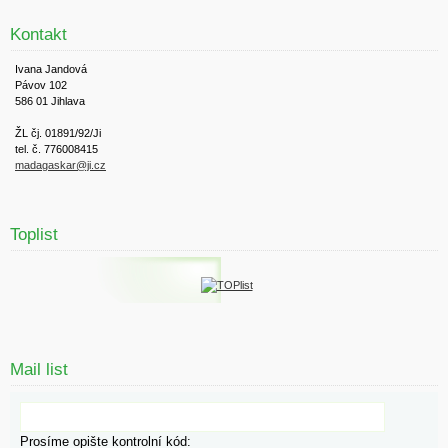
Kontakt
Ivana Jandová
Pávov 102
586 01 Jihlava
ŽL čj. 01891/92/Ji
tel. č. 776008415
madagaskar@ji.cz
Toplist
Mail list
Prosíme opište kontrolní kód: