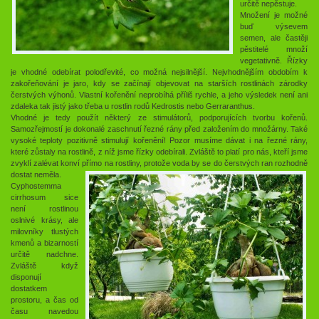
určitě nepěstuje.
Množení je možné
buď výsevem
semen, ale častěji
pěstitelé množí
vegetativně. Řízky
je vhodné odebírat polodřevité, co možná nejsilnější. Nejvhodnějším obdobím k
zakořeňování je jaro, kdy se začínají objevovat na starších rostlinách zárodky
čerstvých výhonů. Vlastní kořenění neprobíhá příliš rychle, a jeho výsledek není ani
zdaleka tak jistý jako třeba u rostlin rodů Kedrostis nebo Gerraranthus.
Vhodné je tedy použít některý ze stimulátorů, podporujících tvorbu kořenů.
Samozřejmostí je dokonalé zaschnutí řezné rány před založením do množárny. Také
vysoké teploty pozitivně stimulují kořenění! Pozor musíme dávat i na řezné rány,
které zůstaly na rostlině, z níž jsme řízky odebírali. Zvláště to platí pro nás, kteří jsme
zvyklí zalévat konví přímo na rostliny, protože voda by se do čerstvých ran rozhodně
dostat neměla.
Cyphostemma
cirrhosum sice
není rostlinou
oslnivé krásy, ale
milovníky tlustých
kmenů a bizarností
určitě nadchne.
Zvláště když
disponují
dostatkem
prostoru, a čas od
času navedou