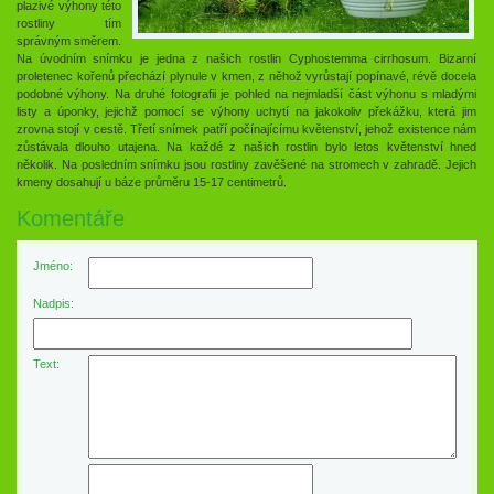
plazivé výhony této
rostliny tím
správným směrem.
Na úvodním snímku je jedna z našich rostlin Cyphostemma cirrhosum. Bizarní
proletenec kořenů přechází plynule v kmen, z něhož vyrůstají popínavé, révě docela
podobné výhony. Na druhé fotografii je pohled na nejmladší část výhonu s mladými
listy a úponky, jejichž pomocí se výhony uchytí na jakokoliv překážku, která jim
zrovna stojí v cestě. Třetí snímek patří počínajícímu květenství, jehož existence nám
zůstávala dlouho utajena. Na každé z našich rostlin bylo letos květenství hned
několik. Na posledním snímku jsou rostliny zavěšené na stromech v zahradě. Jejich
kmeny dosahují u báze průměru 15-17 centimetrů.
Komentáře
Jméno:
Nadpis:
Text: