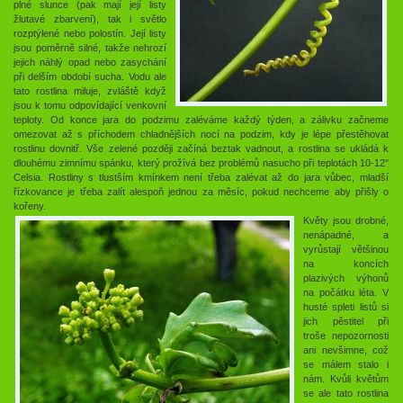
plné slunce (pak mají její listy
žlutavé zbarvení), tak i světlo
rozptýlené nebo polostín. Její listy
jsou poměrně silné, takže nehrozí
jejich náhlý opad nebo zasychání
při delším období sucha. Vodu ale
tato rostlina miluje, zvláště když
jsou k tomu odpovídající venkovní
teploty. Od konce jara do podzimu zaléváme každý týden, a zálivku začneme
omezovat až s příchodem chladnějších nocí na podzim, kdy je lépe přestěhovat
rostlinu dovnitř. Vše zelené později začíná beztak vadnout, a rostlina se ukládá k
dlouhému zimnímu spánku, který prožívá bez problémů nasucho při teplotách 10-12°
Celsia. Rostliny s tlustším kmínkem není třeba zalévat až do jara vůbec, mladší
řízkovance je třeba zalít alespoň jednou za měsíc, pokud nechceme aby přišly o
kořeny.
Květy jsou drobné,
nenápadné, a
vyrůstají většinou
na koncích
plazivých výhonů
na počátku léta. V
husté spleti listů si
jich pěstitel při
troše nepozornosti
ani nevšimne, což
se málem stalo i
nám. Kvůli květům
se ale tato rostlina