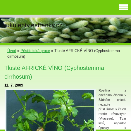
sukulenty.estranky.cz
Úvod
»
Pěstitelská praxe
»
Tlusté AFRICKÉ VÍNO (Cyphostemma
cirrhosum)
Tlusté AFRICKÉ VÍNO (Cyphostemma
cirrhosum)
11. 7. 2009
Rostlina z
dnešního článku v
žádném ohledu
nezapře
příslušnost k čeledi
rostlin révovitých
(Vitaceae). Tvar
listů, nápadné
úponky k