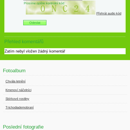
Prosíme opište kontrolní kód:
Přehrát audio kód
Přehled komentářů
Zatím nebyl vložen žádný komentář
Fotoalbum
Chvála letnění
Kmenoví náčelníci
Sbírkové rostliny
Trichodiademobraní
Poslední fotografie