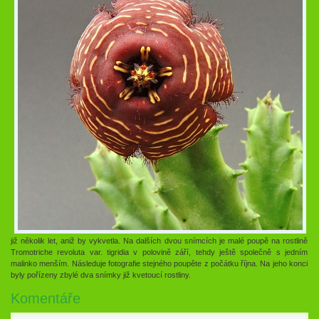
již několik let, aniž by vykvetla. Na dalších dvou snímcích je malé poupě na rostlině
Tromotriche revoluta var. tigridia v polovině září, tehdy ještě společně s jedním
malinko menším. Následuje fotografie stejného poupěte z počátku října. Na jeho konci
byly pořízeny zbylé dva snímky již kvetoucí rostliny.
Komentáře