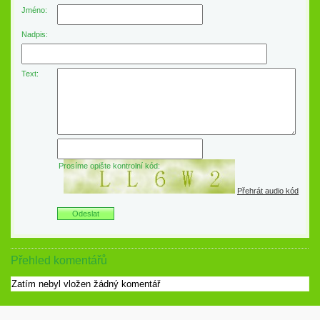
Jméno:
Nadpis:
Text:
Prosíme opište kontrolní kód:
Přehrát audio kód
Přehled komentářů
Zatím nebyl vložen žádný komentář