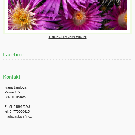
TRICHODIADEMOBRANÍ
Facebook
Kontakt
Ivana Jandová
Pávov 102
586 01 Jihlava
ŽL čj. 01891/92/Ji
tel. č. 776008415
madagaskar@ji.cz