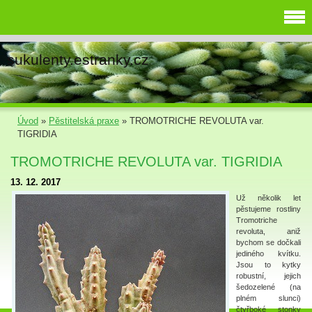
sukulenty.estranky.cz
Úvod
»
Pěstitelská praxe
»
TROMOTRICHE REVOLUTA var.
TIGRIDIA
TROMOTRICHE REVOLUTA var. TIGRIDIA
13. 12. 2017
Už několik let
pěstujeme rostliny
Tromotriche
revoluta, aniž
bychom se dočkali
jediného kvítku.
Jsou to kytky
robustní, jejich
šedozelené (na
plném slunci)
čtyřboké stonky