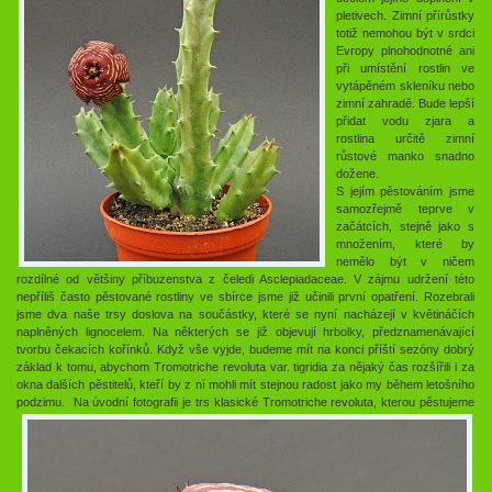
pletivech. Zimní přírůstky
totiž nemohou být v srdci
Evropy plnohodnotné ani
při umístění rostlin ve
vytápěném skleníku nebo
zimní zahradě. Bude lepší
přidat vodu zjara a
rostlina určitě zimní
růstové manko snadno
dožene.
S jejím pěstováním jsme
samozřejmě teprve v
začátcích, stejně jako s
množením, které by
nemělo být v ničem
rozdílné od většiny příbuzenstva z čeledi Asclepiadaceae. V zájmu udržení této
nepříliš často pěstované rostliny ve sbírce jsme již učinili první opatření. Rozebrali
jsme dva naše trsy doslova na součástky, které se nyní nacházejí v květináčích
naplněných lignocelem. Na některých se již objevují hrbolky, předznamenávající
tvorbu čekacích kořínků. Když vše vyjde, budeme mít na konci příští sezóny dobrý
základ k tomu, abychom Tromotriche revoluta var. tigridia za nějaký čas rozšířili i za
okna dalších pěstitelů, kteří by z ní mohli mít stejnou radost jako my během letošního
podzimu.
Na úvodní fotografii je trs klasické Tromotriche revoluta, kterou pěstujeme