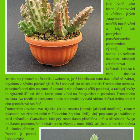
jsou tvrdé jako
beton. V porovnání
s většinou jiných
„stapeliads“
nepříliš hojně větví
a když, tak
ponejvíce
prostřednictvím
podzemních
výhonů, které
cestou za světlem
dovedou obstojně
zdeformovat
květináč. Loni se k
nám dostala
rostlina se jmenovkou Stapelia kwebensis, jejíž identifikace nám dala náležitě zabrat,
abychom v závěru pátrání zjistili, že i ona patří do okruhu rostlin Tromotriche revoluta.
Vzhledově není těm co jsme až dosud u nás pěstovali příliš podobná, a také její květy
se výrazně liší od těch, které jsme vídali na fotografiích s popiskou Tromotriche
revoluta. Na rozdíl od nich jsme se ale od nováčka v naší sbírce dočkali květu hned v
jeho premiérové sezóně.
Tromotriche revoluta var. tigridia, jak se rostlina jmenuje (alespoň doufáme), roste v
oblastech se zimními dešti v Západním Kapsku JAR). Její populace je uváděna z
okolí městečka Clanwilliam, kde prý roste často přistíněna keři a křovinami. Svoje
současné pojmenování získala podle všeho v roce 1993, ale jinak je rostlina známa
už dlouho předtím.
Poprvé ji popsal
francouzský