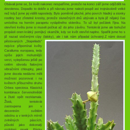
Obávali jsme se, že květ nakonec nespatříme, protože na konci září jsme odjížděli na
dovolenou. Dopadlo to dobře a při návratu jsme nalezli poupě asi trojnásobně velké
než když jsme jej viděli naposledy. Bylo poměrně ploché, jeho povrch hladký a stonky
rostliny bez zřetelné kresby, protože slunečných dnů ubývalo a byla již nějaký čas
umístěna na horním parapetu vytápěného skleníku. To už byl počátek října. Na
otevření květu jsme si museli počkat až do jeho závěru. Tentokrát jsme ale bohužel
propásli onen krátký pomíjivý okamžik, kdy se květ otevřel naplno. Spatřili jsme ho s
již nazad stočenými cípy (laloky), ale i tak nám připadal úchvatný.
Z námi dosud
pěstovaných „Stapeliads“
nejvíce připomínal květy
Caralluma europaea, tedy
spíše jejich mohutnější
verzi, vylepšenou ještě po
celém obvodu fialovými
vibračními chloupky, jaké
jsme docela nedávno měli
možnost pozorovat i na
květech příbuzného druhu
Orbea speciosa. Klasická
kombinace červenohnědé
a žluté opět nezklamala.
Žlutá, tentokrát
zastoupena jen v
decentním světlém
odstínu a v tenkých mírně
zvlněných páscích,
působí jako dokonalý
ozdobný prvek. Pásky