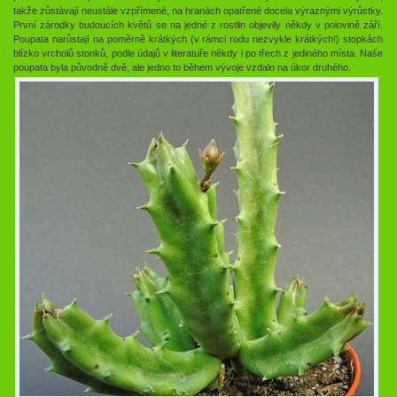
takže zůstávají neustále vzpřímené, na hranách opatřené docela výraznými výrůstky.
První zárodky budoucích květů se na jedné z rostlin objevily někdy v polovině září.
Poupata narůstají na poměrně krátkých (v rámci rodu nezvykle krátkých!) stopkách
blízko vrcholů stonků, podle údajů v literatuře někdy i po třech z jediného místa. Naše
poupata byla původně dvě, ale jedno to během vývoje vzdalo na úkor druhého.