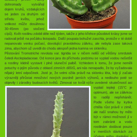
dohromady vytvářejí
dojem kruhů, vzdalujících
se jeden za druhým od
středu květu, jehož
velikost může dosáhnou
30-45mm (po stočení
cípů). Květ rostlinu zdobil déle než týden, takže z jeho křehce působivé krásy jsme se
radovali ještě na počátku listopadu. Další poupata bohužel zaschla, protože v té době
nepanovalo venku počasí, dovolující pravidelnou zálivku, ale nebyla zase taková
zima, abychom už uvedli do chodu alespoň jedna kamna ve skleníku.
Pěstování Tromotriche revoluta var. tigridia se v ničem neliší od většiny smrdutek
čeledi Asclepiadaceae. Od konce jara do příchodu podzimu se vyplatí vodou nešetšit
a rostliny klidně vystavit i plné sluneční palbě. Vzhledem k tomu, že jsme neměli
potuchy o jejím původu z oblastí zimních děšťů, ani nás nenapadlo, že by vyžadovala
nějaký letní odpočinek. Jisté je, že velmi ožila právě na sklonku léta, kdy jí začalo
výrazněji přirůstat množství nových pozdně jarních výhonů, a nedlouho poté se
objevily i zárodky budoucích květů.
Zimovat se kvůli výše uvedené skutečností asi
vyplatí tepleji (15°C je
optimum), ale se zálivkou
to raději nepřehánět.
Podle všeho by kytka
chtěla růst právě v zimě,
ale naší snahou by mělo
být v rámci možností jí v
tom zabránit a vodu
rostlinám dodávat pouze
v menších dávkách za
účelem jejího doplnění v