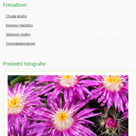
Fotoalbum
Chvála letnění
Kmenoví náčelníci
Sbírkové rostliny
Trichodiademobraní
Poslední fotografie