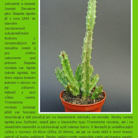
zahradník a botanik
Joseph Decaisne
jako Stapelia tigridia
již v roce 1844. Ve
slavném
Jacobsenově
sukulentářském
lexikonu z
osmdesátýých let
minulého století ji
pro změnu
nalezneme pod
jménem Stapelia
revoluta var. tigrida
(nikoliv tigridia). Ani
dnes nejsou botanici
jednotni v názoru na
její zařazení.
Někteří z nich
vůbec variety
Tromotriche
revoluta (existuje
ještě var. fuscata)
neuznávají a obě považují jen za nepodstatné odchylky od normálu. Stonky variety
tigridia jsou čtyřboké, stejně jako u klasického typu Tromotriche revoluta, ale i na
slunečném stanovišti si zachovávají sytě zelenou barvu. V literatuře je uváděna jejich
výška v rozmezí 15-45cm (šířka 15-30mm), ale jak se bude blížit k horní hranici,
patrně už budou poléhavé. Stonky našich rostlin nedosáhly zatím ani hranice spodní,