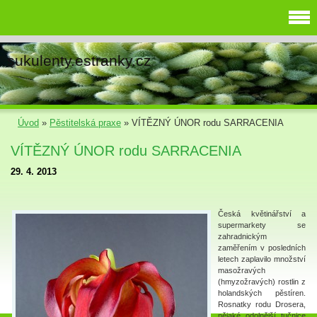
sukulenty.estranky.cz
Úvod
»
Pěstitelská praxe
»
VÍTĚZNÝ ÚNOR rodu SARRACENIA
VÍTĚZNÝ ÚNOR rodu SARRACENIA
29. 4. 2013
Česká květinářství a
supermarkety se
zahradnickým
zaměřením v posledních
letech zaplavilo množství
masožravých
(hmyzožravých) rostlin z
holandských pěstíren.
Rosnatky rodu Drosera,
nějaké odolnější tučnice