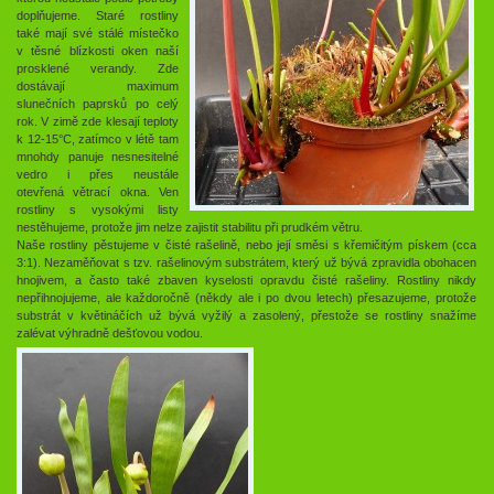
doplňujeme. Staré rostliny
také mají své stálé místečko
v těsné blízkosti oken naší
prosklené verandy. Zde
dostávají maximum
slunečních paprsků po celý
rok. V zimě zde klesají teploty
k 12-15°C, zatímco v létě tam
mnohdy panuje nesnesitelné
vedro i přes neustále
otevřená větrací okna. Ven
rostliny s vysokými listy
nestěhujeme, protože jim nelze zajistit stabilitu při prudkém větru.
Naše rostliny pěstujeme v čisté rašelině, nebo její směsi s křemičitým pískem (cca
3:1). Nezaměňovat s tzv. rašelinovým substrátem, který už bývá zpravidla obohacen
hnojivem, a často také zbaven kyselosti opravdu čisté rašeliny. Rostliny nikdy
nepřihnojujeme, ale každoročně (někdy ale i po dvou letech) přesazujeme, protože
substrát v květináčích už bývá vyžilý a zasolený, přestože se rostliny snažíme
zalévat výhradně dešťovou vodou.