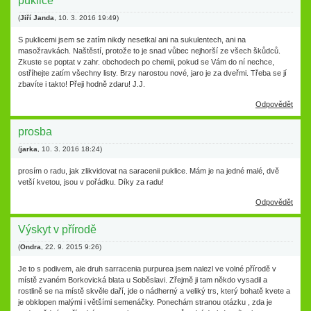
puklice
(
Jiří Janda
,
10. 3. 2016
19:49
)
S puklicemi jsem se zatím nikdy nesetkal ani na sukulentech, ani na
masožravkách. Naštěstí, protože to je snad vůbec nejhorší ze všech škůdců.
Zkuste se poptat v zahr. obchodech po chemii, pokud se Vám do ní nechce,
ostříhejte zatím všechny listy. Brzy narostou nové, jaro je za dveřmi. Třeba se jí
zbavíte i takto! Přeji hodně zdaru! J.J.
Odpovědět
prosba
(
jarka
,
10. 3. 2016
18:24
)
prosím o radu, jak zlikvidovat na saracenii puklice. Mám je na jedné malé, dvě
vetší kvetou, jsou v pořádku. Díky za radu!
Odpovědět
Výskyt v přírodě
(
Ondra
,
22. 9. 2015
9:26
)
Je to s podivem, ale druh sarracenia purpurea jsem nalezl ve volné přírodě v
místě zvaném Borkovická blata u Soběslavi. Zřejmě ji tam někdo vysadil a
rostlině se na místě skvěle daří, jde o nádherný a veliký trs, který bohatě kvete a
je obklopen malými i většími semenáčky. Ponechám stranou otázku , zda je