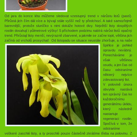
Od jara do konce léta můžeme sledovat vzestupný trend v nárůstu listů (pastí).
Přirůstá jich čím dál více a bývají stále vyšší než ty předchozí. A také samozřejmě
barevnější, protože sluníčko s nimi dokáže hotové divy. Největší listy dospělých
rostlin dosahují i půlmetrové výšky! S příchodem podzimu nabírá nárůst listů opačný
trend. Přirůstají listy menší, nevýrazně zbarvené, a jakmile se začne topit, většina jich
začíná od vrcholů prosychat!
Od listopadu se situace neustále zhoršuje, a na naše
špirlice je pohled
opravdu nevábný.
Ponecháváme je
však většinou
osudu, a jen čas od
času odstraníme
některý nejvíce
zdevastovaný list.
V polovině února
obvykle nastává
ten správný čas ke
každoročnímu
generálnímu úklidu,
který následně
nastartuje
regeneraci rostlin.
Spočívá v tom, že
odstraníme
veškeré zaschlé listy, a ty proschlé pouze částečně zkrátíme třeba na polovinu. Z