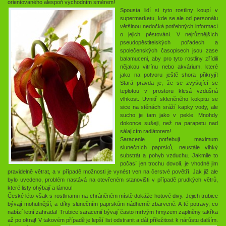
orientovaného alespoň východním směrem!
Spousta lidí si tyto rostliny koupí v
supermarketu, kde se ale od personálu
většinou nedočká potřebných informací
o jejich pěstování. V nejrůznějších
pseudopěstitelských pořadech a
společenských časopisech jsou zase
balamuceni, aby pro tyto rostliny zřídili
nějakou vitrínu nebo akvárium, které
jako na potvoru ještě shora přikryjí!
Stará pravda je, že se zvyšující se
teplotou v prostoru klesá vzdušná
vlhkost. Uvnitř skleněného kokpitu se
sice na stěnách sráží kapky vody, ale
sucho je tam jako v pekle. Mnohdy
dokonce sušeji, než na parapetu nad
sálajícím radiátorem!
Saracenie potřebují maximum
slunečních paprsků, neustále vlhký
substrát a pohyb vzduchu. Jakmile to
počasí jen trochu dovolí, je vhodné jim
pravidelně větrat, a v případě možnosti je vynést ven na čerstvé povětří. Jak již ale
bylo uvedeno, problém nastává na otevřeném stanovišti v případě prudkých větrů,
které listy ohýbají a lámou!
České léto však s rostlinami i na chráněném místě dokáže hotové divy. Jejich trubice
bývají mohutnější, a díky slunečním paprskům nádherně zbarvené. A té potravy, co
nabízí letní zahrada! Trubice saracenií bývají často mrtvým hmyzem zaplněny takřka
až po okraj! V takovém případě je lepší list odstranit a dát příležitost k nárůstu dalším.