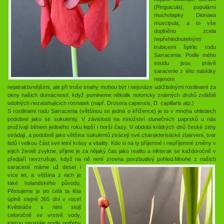
(Pinguicula), populární
mucholapky Dionaea
muscipula, a to vše
doplněno zcela
nepřehlédnutelnými
trubicemi špirlic rodu
Sarracenia. Podle mého
soudu jsou právě
saracenie z této nabídky
nejenom
nejatraktivnějšími, ale při troše snahy mohou být i nejsnáze udržitelnými rostlinami za
okny našich domácností, když pomineme několik notoricky známých druhů zvláště
odolných nezatahujících rosnatek (např. Drosera capensis, D. capillaris atp.)
S rostlinami rodu Sarracenia (většinou se jedná o křížence) je to v mnoha ohledech
podobné jako se sukulenty. V závislosti na množství slunečních paprsků u nás
prožívají během jediného roku lepší i horší časy. V období krátkých dnů české zimy
strádají, a podobně jako většina sukulentů ztrácejí své charakteristické zbarvení, tvar
listů i velkou část své letní krásy a vitality. Kdo si na ty příjemné i nepříjemné změny v
jejich životě zvykne, přijme je za nějaký čas jako realitu a nikterak se každoročně v
předjaří nevzrušuje, když na ně není zrovna povzbudivý pohled.
Mnohé z našich
saracenií máme už deset i
více let, a většina z nich je
také holandského původu.
Pěstujeme je po celá ta léta
úplně stejně 365 dní v roce!
Květináče s nimi stojí
celoročně ve vrstvě vody,
kterou neustále podle potřeby