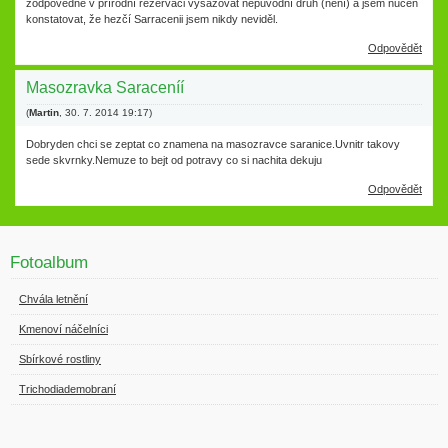
zodpovědné v přírodní rezervaci vysazovat nepůvodní druh (není) a jsem nucen
konstatovat, že hezčí Sarracenii jsem nikdy neviděl.
Odpovědět
Masozravka Saraceníí
(
Martin
,
30. 7. 2014
19:17
)
Dobryden chci se zeptat co znamena na masozravce saranice.Uvnitr takovy
sede skvrnky.Nemuze to bejt od potravy co si nachita dekuju
Odpovědět
Fotoalbum
Chvála letnění
Kmenoví náčelníci
Sbírkové rostliny
Trichodiademobraní