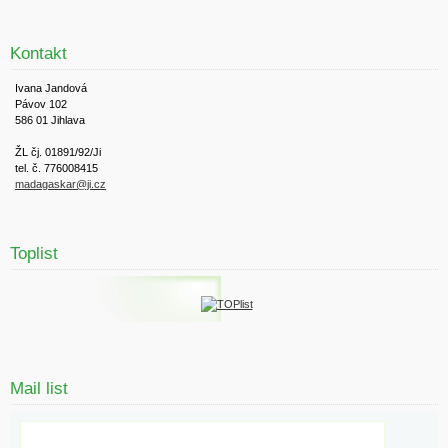
Kontakt
Ivana Jandová
Pávov 102
586 01 Jihlava
ŽL čj. 01891/92/Ji
tel. č. 776008415
madagaskar@ji.cz
Toplist
Mail list