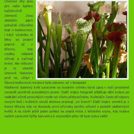
Únorové dny jsou
pro naše špirlice
každoročně
zlomové. Jsou
obdobím jejich
pokaždé vítězného
boje o budoucnost,
i když výsledky té
bitvy se projeví
poprvé až v
březnu, kdy
rostliny viditelně
ožívají a začínají
kvést. Ale vítězství
je to vlastně
únorové. Nakonec
proč ne, vždyť i
říjnová bolševická revoluce byla nakonec až v listopadu!
Nádherný dubnový květ saracenie na úvodním snímku bývá zjara v naší prosklené
verandě poměrně pravidelným jevem. Další trojice fotografií přibližuje dění krátce po
radikální očistě proschlých rostlin od všeho přebytečného. Květináče často při náporu
nových listů i květních stvolů doslova praskají „ve švech“! Další trojice snímků je z
konce března, kdy se dostavily první příznaky jarního oživení v podobě nádherných
květů. A na závěr ještě jeden pohled na stejná místa z loňského srpna, kdy trubice
našich saracenií hýřily barvami a k sousedům přes ně bylo sotva vidět!