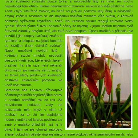
rostlin zůstanou zpravidla pouze torza, a neproschlé listy se navíc ani trochu
nepodobají těm letním. Kromě nevýrazného zbarvení na koncích listů částečně nebo
zcela chybí otevřené trubice, do nichž od jara do podzimu listy lákají a následně i
chytají kořist.K rostlinám se ale najednou dostává mnohem více světla, a zároveň
nemusejí vyživovat zbytečnou zeleň. Na vzniklou situaci reagují zpravidla velmi
rychle. Během týdne či dvou od velké očisty se objevují v jejich úpatích nejenom sytě
červené zárodky nových listů, ale také první poupata.
Zprvu maličká a přisedlá, ale
později jejich stopky narůstají značnou
rychlostí a poupata na jejich koncích
se každým dnem viditelně zvětšují.
Nápor množství nových listů i
květních stvolů mnohdy nevydrží
plastové květináče, které jejich tlakem
praskají. Ta síla sice není nikterak
ohromující, ale musíme vzít v úvahu,
že tenké stěny plastových květináčů
dostávají celoročním pobytem ve
vodě dost zabrat!
Saracenie nás záplavou překvapivě
nádherných květů nejrůznějších barev
a odstínů odměňují rok co rok. Za
pravidelnou dodávku vody do
zalévacích mís, když v nich už
dochází, za to, že jim dopřejeme
hodně sluníčka od jara do podzimu a v
zimě o maličko chladněji, než je v
bytě. I tam se ale chovají naprosto
stejně, pokud jim pěstitel dopřeje místo v těsné blízkosti okna směřujícího na jih, nebo