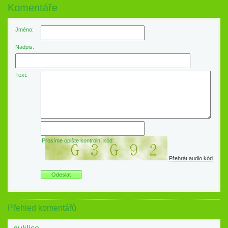
Komentáře
Jméno:
Nadpis:
Text:
Prosíme opište kontrolní kód:
Přehrát audio kód
Přehled komentářů