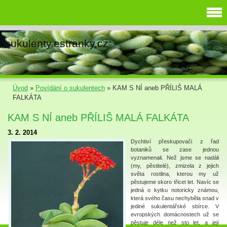
sukulenty.estranky.cz
Úvod
»
Povídání o sukulentech
»
KAM S NÍ aneb PŘÍLIŠ MALÁ
FALKÁTA
KAM S NÍ aneb PŘÍLIŠ MALÁ FALKÁTA
3. 2. 2014
Dychtiví přeskupovači z řad
botaniků se zase jednou
vyznamenali. Než jsme se nadáli
(my, pěstitelé), zmizela z jejich
světa rostlina, kterou my už
pěstujeme skoro třicet let. Navíc se
jedná o kytku notoricky známou,
která svého času nechyběla snad v
jediné sukulentářské sbírce. V
evropských domácnostech už se
pěstuje déle než sto let, a její