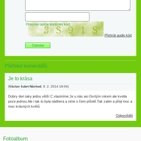
Prosíme opište kontrolní kód:
Přehrát audio kód
Přehled komentářů
Je to krása
(
Václav šubrt Náchod
,
9. 2. 2014
19:04
)
Dobry den taky jednu větší C.vlastníme.Je u nás asi čtvrtým rokem ale kvetla
poze jednou.Ale i tak to byla nádhera a vime o čem píšetě.Tak zatim a přeji moc a
moc krásných květů
Odpovědět
Fotoalbum