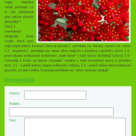
major Haluška
naráz pochopil, co
si má představit
pod „takým slovom
absurdný“!
Obr.č.1 -
srovnávací
fotografie dvou
rostlin, které nyní
mají stejné jméno, kvetoucí vlevo je bývalá C. perfoliata var. falcata, vpravo var. minor,
č.2 - skupinka C. perfoliata var. minor (těch malých) v žardince o průměru 12cm, č.3 -
první dlouho očekávané květenství „malé minor“ v naší sbírce (květináč 5,5cm), č.4 -
rozkvetlá a kvést se teprve chystající rostlina v malé keramické misce o průměru
6cm, č.5 - a ještě jednou stejná květenství zblízka, č.6 - právě zářivá letní květenství
jsou tím, co obě rostliny Crassula perfoliata var. minor opravdu spojuje!
Komentáře
Jméno:
Nadpis:
Text: