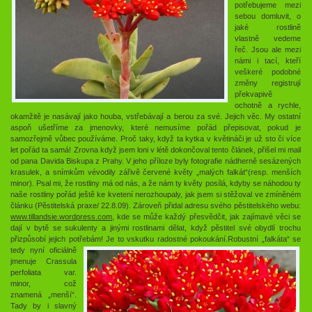
potřebujeme mezi
sebou domluvit, o
jaké rostlině
vlastně vedeme
řeč. Jsou ale mezi
námi i tací, kteří
veškeré podobné
změny registrují
překvapivě
ochotně a rychle,
okamžitě je nasávají jako houba, vstřebávají a berou za své. Jejich věc. My ostatní
aspoň ušetříme za jmenovky, které nemusíme pořád přepisovat, pokud je
samozřejmě vůbec používáme. Proč taky, když ta kytka v květináči je už sto či více
let pořád ta samá! Zrovna když jsem loni v létě dokončoval tento článek, přišel mi mail
od pana Davida Biskupa z Prahy. V jeho příloze byly fotografie nádherně sesázených
krasulek, a snímkům vévodily zářivě červené květy „malých falkát“(resp. menších
minor). Psal mi, že rostliny má od nás, a že nám ty květy posílá, kdyby se náhodou ty
naše rostliny pořád ještě ke kvetení nerozhoupaly, jak jsem si stěžoval ve zmíněném
článku (Pěstitelská praxe/ 22.8.09). Zároveň přidal adresu svého pěstitelského webu:
www.tillandsie.wordpress.com
, kde se může každý přesvědčit, jak zajímavé věci se
dají v bytě se sukulenty a jinými rostlinami dělat, když pěstitel své obydlí trochu
přizpůsobí jejich potřebám! Je to vskutku radostné pokoukání.
Robustní „falkáta“ se
tedy nyní oficiálně
jmenuje Crassula
perfoliata var.
minor, což
znamená „menší“.
Tady by i slavný