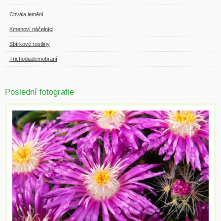
Chvála letnění
Kmenoví náčelníci
Sbírkové rostliny
Trichodiademobraní
Poslední fotografie