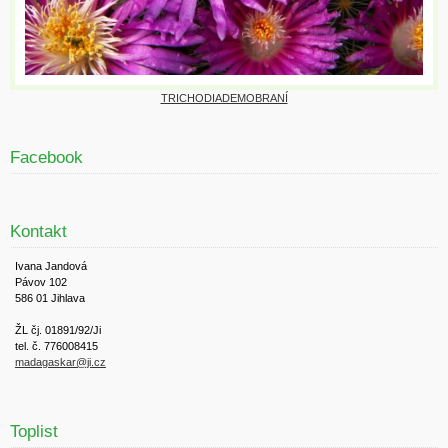
TRICHODIADEMOBRANÍ
Facebook
Kontakt
Ivana Jandová
Pávov 102
586 01 Jihlava
ŽL čj. 01891/92/Ji
tel. č. 776008415
madagaskar@ji.cz
Toplist