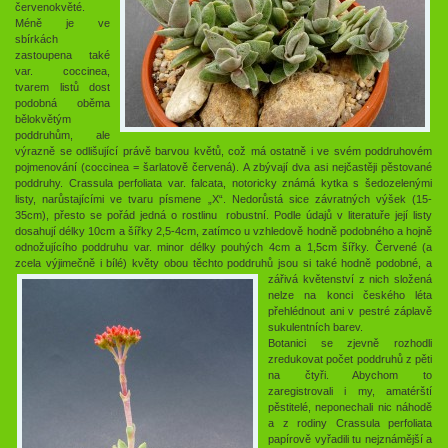
červenokvěté.
Méně je ve
sbírkách
zastoupena také
var. coccinea,
tvarem listů dost
podobná oběma
bělokvětým
poddruhům, ale
výrazně se odlišující právě barvou květů, což má ostatně i ve svém poddruhovém
pojmenování (coccinea = šarlatově červená). A zbývají dva asi nejčastěji pěstované
poddruhy. Crassula perfoliata var. falcata, notoricky známá kytka s šedozelenými
listy, narůstajícími ve tvaru písmene „X“. Nedorůstá sice závratných výšek (15-
35cm), přesto se pořád jedná o rostlinu robustní. Podle údajů v literatuře její listy
dosahují délky 10cm a šířky 2,5-4cm, zatímco u vzhledově hodně podobného a hojně
odnožujícího poddruhu var. minor délky pouhých 4cm a 1,5cm šířky. Červené (a
zcela výjimečně i bílé) květy obou těchto poddruhů jsou si také hodně podobné, a
zářivá květ
enství z nich složená
nelze na konci českého léta
přehlédnout ani v pestré záplavě
sukulentních barev.
Botanici se zjevně rozhodli
zredukovat počet poddruhů z pěti
na čtyři. Abychom to
zaregistrovali i my, amatérští
pěstitelé, neponechali nic náhodě
a z rodiny Crassula perfoliata
papírově vyřadili tu nejznámější a