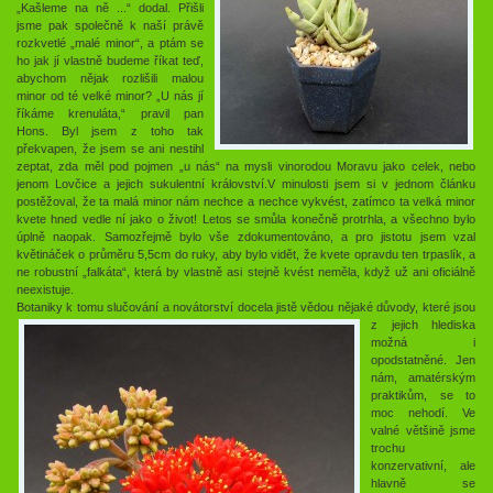
„Kašleme na ně ...“ dodal. Přišli
jsme pak společně k naší právě
rozkvetlé „malé minor“, a ptám se
ho jak jí vlastně budeme říkat teď,
abychom nějak rozlišili malou
minor od té velké minor? „U nás jí
říkáme krenuláta,“ pravil pan
Hons. Byl jsem z toho tak
překvapen, že jsem se ani nestihl
zeptat, zda měl pod pojmen „u nás“ na mysli vinorodou Moravu jako celek, nebo
jenom Lovčice a jejich sukulentní království.V minulosti jsem si v jednom článku
postěžoval, že ta malá minor nám nechce a nechce vykvést, zatímco ta velká minor
kvete hned vedle ní jako o život! Letos se smůla konečně protrhla, a všechno bylo
úplně naopak. Samozřejmě bylo vše zdokumentováno, a pro jistotu jsem vzal
květináček o průměru 5,5cm do ruky, aby bylo vidět, že kvete opravdu ten trpaslík, a
ne robustní „falkáta“, která by vlastně asi stejně kvést neměla, když už ani oficiálně
neexistuje.
Botaniky k tomu slučo
vání a novátorství docela jistě vědou nějaké důvody, které jsou
z jejich hlediska
možná i
opodstatněné. Jen
nám, amatérským
praktikům, se to
moc nehodí. Ve
valné většině jsme
trochu
konzervativní, ale
hlavně se