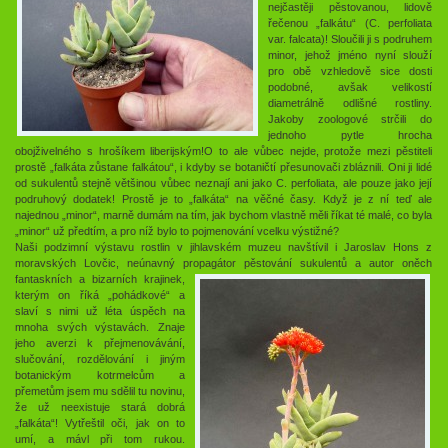
nejčastěji pěstovanou, lidově
řečenou „falkátu“ (C. perfoliata
var. falcata)! Sloučili ji s podruhem
minor, jehož jméno nyní slouží
pro obě vzhledově sice dosti
podobné, avšak velikostí
diametrálně odlišné rostliny.
Jakoby zoologové strčili do
jednoho pytle hrocha
obojživelného s hrošíkem liberijským!O to ale vůbec nejde, protože mezi pěstiteli
prostě „falkáta zůstane falkátou“, i kdyby se botaničtí přesunovači zbláznili. Oni ji lidé
od sukulentů stejně většinou vůbec neznají ani jako C. perfoliata, ale pouze jako její
podruhový dodatek! Prostě je to „falkáta“ na věčné časy. Když je z ní teď ale
najednou „minor“, marně dumám na tím, jak bychom vlastně měli říkat té malé, co byla
„minor“ už předtím, a pro níž bylo to pojmenování vcelku výstižné?
Naši podzimní výstavu rostlin v jihlavském muzeu navštívil i Jaroslav Hons z
moravských Lovčic, neúnavný propagátor pěstování sukulentů a autor oněc
h
fantaskních a bizarních krajinek,
kterým on říká „pohádkové“ a
slaví s nimi už léta úspěch na
mnoha svých výstavách. Znaje
jeho averzi k přejmenovávání,
slučování, rozdělování i jiným
botanickým kotrmelcům a
přemetům jsem mu sdělil tu novinu,
že už neexistuje stará dobrá
„falkáta“! Vytřeštil oči, jak on to
umí, a mávl při tom rukou.