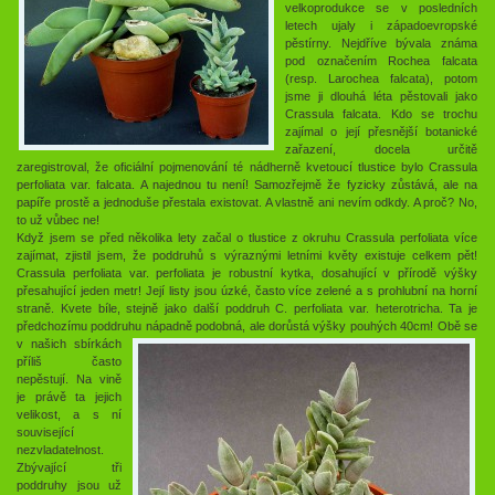
velkoprodukce se v posledních
letech ujaly i západoevropské
pěstírny. Nejdříve bývala známa
pod označením Rochea falcata
(resp. Larochea falcata), potom
jsme ji dlouhá léta pěstovali jako
Crassula falcata. Kdo se trochu
zajímal o její přesnější botanické
zařazení, docela určitě
zaregistroval, že oficiální pojmenování té nádherně kvetoucí tlustice bylo Crassula
perfoliata var. falcata. A najednou tu není! Samozřejmě že fyzicky zůstává, ale na
papíře prostě a jednoduše přestala existovat. A vlastně ani nevím odkdy. A proč? No,
to už vůbec ne!
Když jsem se před několika lety začal o tlustice z okruhu Crassula perfoliata více
zajímat, zjistil jsem, že poddruhů s výraznými letními květy existuje celkem pět!
Crassula perfoliata var. perfoliata je robustní kytka, dosahující v přírodě výšky
přesahující jeden metr! Její listy jsou úzké, často více zelené a s prohlubní na horní
straně. Kvete bíle, stejně jako další poddruh C. perfoliata var. heterotricha. Ta je
předchozímu poddruhu nápadně podobná, ale dorůstá výšky pouhýc
h 40cm! Obě se
v našich sbírkách
příliš často
nepěstují. Na vině
je právě ta jejich
velikost, a s ní
související
nezvladatelnost.
Zbývající tři
poddruhy jsou už