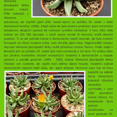
Německá
jihozápadní Afrika
korunní kolonií.
Příliv kolonistů z
Německa
pokračoval, ale největší jejich příliv nastal teprve na počátku 20. století v době
diamantové horečky (1908). Zdejší půda ale byla doslova protkána i jiným nerostným
bohatstvím, lákajícím spousty lidí možností rychlého zbohatnutí. V roce 1902 měla
kolonie asi 200 000 obyvatel, z nichž pouze necelé tři tisícovky tvořili němečtí
osadníci. Ti se ale začínali chovat k domorodcům stejně neurvale, jak bylo zvykem
Evropanů ve všech koutech světa, kam vkročila jejich noha. Nejpočetnější skupinu
obyvatel německé jihozápadní Afriky tvořili příslušníci kmene Herero. Podle údajů v
literatuře jich na počátku 20. století bylo mezi osmdesáti a sto tisíci. Po určitou dobu
byl zárukou korektního chování evropských osadníků k domorodcům a naopak
správce a později guvernér (1894 - 1905) kolonie Německá jihozápadní Afrika
Theodor von Leutwein, ale napětí mezi oběma tábory houstlo. Osadníci zabírali
domorodcům nejenom další půdu, ale i jejich dobytek.
Hererové zase čas od času
zaútočili na odlehlé
farmy německých
kolonistů. Výbušná
atmosféra
vyvrcholila v roce
1904 povstáním
kmene Herero. Co
následovalo bývá
právem
označováno za
první genocidu 20.