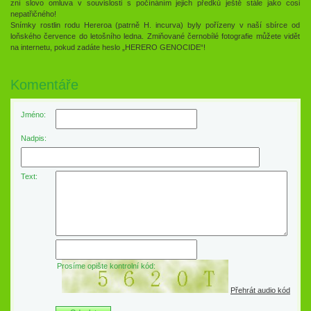
zní slovo omluva v souvislosti s počínáním jejich předků ještě stále jako cosi
nepatřičného!
Snímky rostlin rodu Hereroa (patrně H. incurva) byly pořízeny v naší sbírce od
loňského července do letošního ledna. Zmiňované černobílé fotografie můžete vidět
na internetu, pokud zadáte heslo „HERERO GENOCIDE“!
Komentáře
Jméno:
Nadpis:
Text:
Prosíme opište kontrolní kód:
Přehrát audio kód