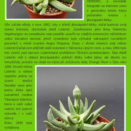
HERERO, a černobílé
fotografie na internetu zase
s genocidou tohoto kdysi
početného kmene z
jihozápadní Afriky.
Vše začalo někdy v roce 1882, kdy u břehů jihozápadní Afriky začal budovat svoji
stanici brémský obchodník Adolf Lüderitz. Zaměstnanci jeho firmy Heinrichu
Vogelsangovi se zanedlouho nato podařilo uzavřít se zdejším kmenovým náčelníkem
velice lukrativní obchod, jehož výsledkem bylo výhodné odkoupení rozsáhlých
pozemků v místě zvaném Angra Pequena. Dnes v těchto místech stojí město
Lüderitz!Začali sem přijíždět další kolonisté z Německa i jiných zemí, a roku 1884 bylo
toto území pod názvem Lüderitzland prohlášeno říšským protektorátem. Sám Adolf
Lüderitz měl s oblastí jihozápadního pobřeží Afriky velké plány, ale dlouho mu
nevydržely, protože se utopil na kánoi při průzkumu delty Orange River v říjnu roku
1886.
Kromě města
Lüderitz a oblasti
stejného jména na
území dnešní
Namibie nese jeho
jméno třeba také
sukulentní rostlina
Titanopsis lüderitzii,
která k naší velké
radosti loni poprvé
vykvetla i v naší
sbírce.
Roku 1890 byla
vyhlášena