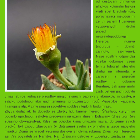
od cestování chmurnou
africkou koloniální historií
vrátil zpět k sukulentům,
porovnávací metodou mi
ze tří panem Hušnerem
vytipovaných druhů
připadl
nejpravděpodobnější
Hereroa incurva
(incurvus = dovnitř
zahnutý, zakřivený).
Naše rostliny odpovídají
vcelku dokonale všem
těm z fotografií stejného
druhu na internetu, a
zároveň i popisům
rostliny v odborné
literatuře. Jak jsme mohli
zjistit během jejich pobytu
v naší sbírce, jedná se o rostliny milující sluneční paprsky v jakémkoliv množství, a
zálivku podobnou jako jejich známější příbuzenstvo rodů Pleiospilos, Faucaria,
Titanopsis atp. V zimě snášejí spolehlivě i poklesy teplot k bodu mrazu.
Zbývá dodat jak to dopadlo se zbytky lidu kmene Herero. Šťastlivci, kterým se
podařilo uprchnout, zakotvili především na území dnešní Botswany (dnes tvoří 5%
zdejšího obyvatelstva). Když jim politické klima umožnilo návrat do země svých
předků, byli znovu zbavováni (v Botswaně) svého skromného a těžce nabytého
majetku. Domů se vraceli většinou doslova s holýma rukama. Dnes tvoří Hererové
asi 7% obyvatelstva Namibie. Na Žraločím ostrově v Lüderlitzu zůstávají jako