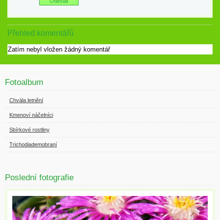
Přehled komentářů
Zatím nebyl vložen žádný komentář
Fotoalbum
Chvála letnění
Kmenoví náčelníci
Sbírkové rostliny
Trichodiademobraní
Poslední fotografie