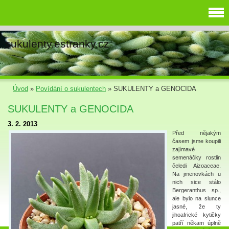
sukulenty.estranky.cz
Úvod
»
Povídání o sukulentech
»
SUKULENTY a GENOCIDA
SUKULENTY a GENOCIDA
3. 2. 2013
Před nějakým
časem jsme koupili
zajímavé
semenáčky rostlin
čeledi Aizoaceae.
Na jmenovkách u
nich sice stálo
Bergeranthus sp.,
ale bylo na slunce
jasné, že ty
jihoafrické kytičky
patří někam úplně