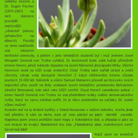
nelidsky mučeni, a
Dr. Eugen Fischer
(1874-1967) na
nich dokonce
prováděl
nejrůznější
„vědecké“ pokusy
(především na
dětech!). Později
se tento nadčlověk
stal rektorem
berlínské univerzity, a jedním z jeho tehdejších studentů byl i muž jménem Josef
Mengele! Generál von Trotha vyhlásil, že beztrestně bude zabit každý příslušník
kmene Herero, jehož kdokoliv dopadne na územi Německé jihozápadní Afriky. Všichni
Hererové nosili na kůži svoje evidenční čísla! Trotha také nařídil otrávit a zničit
všechny zdroje vody dostupné Hererům! Z kdysi většinového kmene zůstalo
pouhých 15 000 lidí. Náčelník a vůdce Samuel Maharero převedl asi tisícovku svých
bojovníků přes poušť na Brity ovládané území tehdejšího protektorátu Bečuánsko
(dnešní Botswana), kde také roku 1923 zemřel. Osud Hererů zanedlouho potkal i
kmen Namů! Generál von Trotha se stal předmětem kritiky celého demokratického
světa, který se zprvu zdráhal uvěřit, že je něco podobného na začátku 20. století
vůbec možné!
Koukám teď na ty drobné kytičky z čeledi Aizoaceae v našem skleníku trochu jinak
než předtím. A sám se divím, kam až mne pátrání po jejich identitě zavedlo.
Najednou jsem znovu prohlížel staré mapy z koloniálních dob, a připadal si jako za
své dvacet let trvající filatelistické éry, kdy „Filatelistický atlas známkových zemí“
býval mojí biblí!
Když jsem se konečně