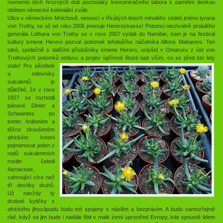
memento těch hrůzných dob pozůstaky koncentračního tábora s pamětní deskou
obětem německé koloniální zvůle.
Ulice v německém Mnichově, nesoucí v třicátých letech minulého století jméno tyrana
von Trothy, se už od roku 2006 jmenuje Hererostrasse! Potomci nechvalně prolulého
generála Lothara von Trothy se v roce 2007 vydali do Namibie, kam je na festival
kultury kmene Herero pozval potomek tehdejšího náčelníka Alfons Maharero. Ten
také, společně s dalšími příslušníky kmene Herero, uslyšel v Omaruru z úst von
Trothových potomků omluvu a projev úpřímné lítosti nad vším, co se před sto lety
stalo!
Pro pěstitele
a milovníky
sukulentů je
důležité, že v roce
1927 se rozhodli
pánové Dinter a
Schwantes po
tomto hrdinném a
těžce zkoušeném
africkém kmeni
pojmenovat jeden z
rodů sukulentních
rostlin čeledi
Aizoaceae,
zahrnující více než
tři desítky druhů.
Už navždy ty
drobné kytičky z
afrického jihozápadu budu mít spojeny s násilím a bezprávím. A budu samozřejmě
rád, když se jim bude i nadále líbit v malé zemi uprostřed Evropy, kde spoustě lidem