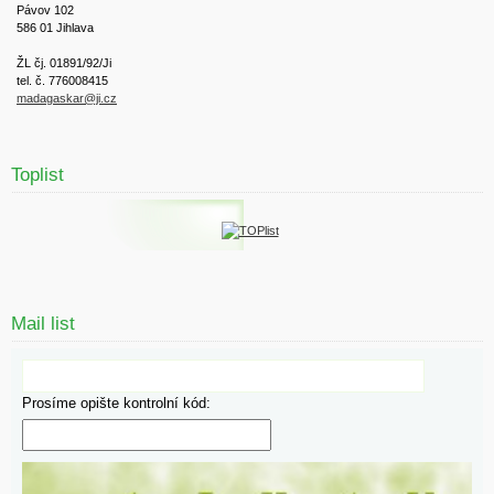
Pávov 102
586 01 Jihlava
ŽL čj. 01891/92/Ji
tel. č. 776008415
madagaskar@ji.cz
Toplist
Mail list
Prosíme opište kontrolní kód: