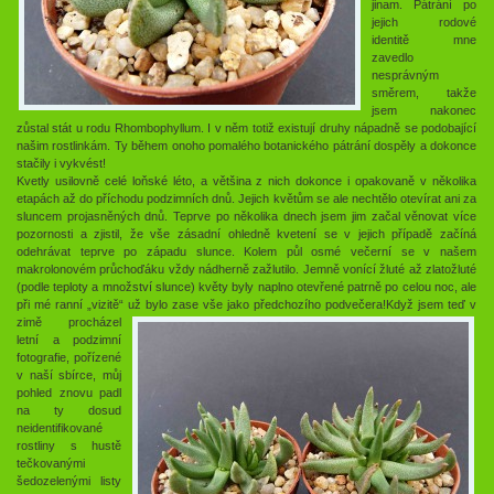
jinam. Pátrání po
jejich rodové
identitě mne
zavedlo
nesprávným
směrem, takže
jsem nakonec
zůstal stát u rodu Rhombophyllum. I v něm totiž existují druhy nápadně se podobající
našim rostlinkám. Ty během onoho pomalého botanického pátrání dospěly a dokonce
stačily i vykvést!
Kvetly usilovně celé loňské léto, a většina z nich dokonce i opakovaně v několika
etapách až do příchodu podzimních dnů. Jejich květům se ale nechtělo otevírat ani za
sluncem projasněných dnů. Teprve po několika dnech jsem jim začal věnovat více
pozornosti a zjistil, že vše zásadní ohledně kvetení se v jejich případě začíná
odehrávat teprve po západu slunce. Kolem půl osmé večerní se v našem
makrolonovém průchoďáku vždy nádherně zažlutilo. Jemně vonící žluté až zlatožluté
(podle teploty a množství slunce) květy byly naplno otevřené patrně po celou noc, ale
při mé ranní „vizitě“ už bylo zase vše jako předchozího podvečera!
Když jsem teď v
zimě procházel
letní a podzimní
fotografie, pořízené
v naší sbírce, můj
pohled znovu padl
na ty dosud
neidentifikované
rostliny s hustě
tečkovanými
šedozelenými listy