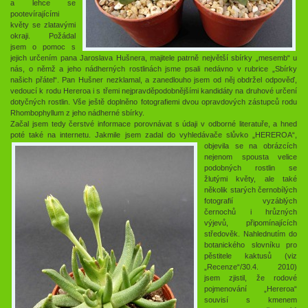
a lehce se
pootevírajícími
květy se zlatavými
okraji. Požádal
jsem o pomoc s
jejich určením pana Jaroslava Hušnera, majitele patrně největší sbírky „mesemb“ u
nás, o němž a jeho nádherných rostlinách jsme psali nedávno v rubrice „Sbírky
našich přátel“. Pan Hušner nezklamal, a zanedlouho jsem od něj obdržel odpověď,
vedoucí k rodu Hereroa i s třemi nejpravděpodobnějšími kandidáty na druhové určení
dotyčných rostlin. Vše ještě doplněno fotografiemi dvou opravdových zástupců rodu
Rhombophyllum z jeho nádherné sbírky.
Začal jsem tedy čerstvé informace porovnávat s údaji v odborné literatuře, a hned
poté také na internetu. Jakmile jsem zadal do vyhledávače slůvko
„HEREROA“,
objevila se na obrázcích
nejenom spousta velice
podobných rostlin se
žlutými květy, ale také
několik starých černobílých
fotografií vyzáblých
černochů i hrůzných
výjevů, připomínajících
středověk. Nahlednutím do
botanického slovníku pro
pěstitele kaktusů (viz
„Recenze“/30.4. 2010)
jsem zjistil, že rodové
pojmenování „Hereroa“
souvisí s kmenem