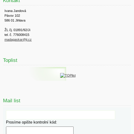
Kontakt
Ivana Jandová
Pávov 102
586 01 Jihlava
ŽL čj. 01891/92/Ji
tel. č. 776008415
madagaskar@ji.cz
Toplist
Mail list
Prosíme opište kontrolní kód: