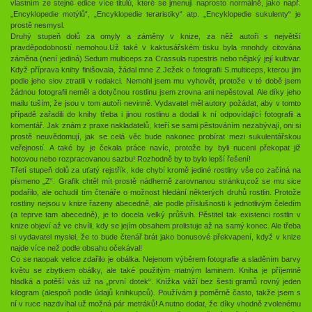
vlastním ze stejné edice více titulů, které se jmenují naprosto normálně, jako např.
„Encyklopedie motýlů“, „Encyklopedie teraristiky“ atp. „Encyklopedie sukulenty“ je
prostě nesmysl.
Druhý stupeň dolů za omyly a záměny v knize, za něž autoři s největší
pravděpodobností nemohou.Už také v kaktusářském tisku byla mnohdy citována
záměna (není jediná) Sedum multiceps za Crassula rupestris nebo nějaký její kultivar.
Když příprava knihy finišovala, žádal mne Z.Ježek o fotografii S.multiceps, kterou jim
podle jeho slov ztratili v redakci. Nemohl jsem mu vyhovět, protože v té době jsem
žádnou fotografii neměl a dotyčnou rostlinu jsem zrovna ani nepěstoval. Ale díky jeho
mailu tuším, že jsou v tom autoři nevinně. Vydavatel měl autory požádat, aby v tomto
případě zařadili do knihy třeba i jinou rostlinu a dodali k ní odpovídající fotografii a
komentář. Jak znám z praxe nakladatelů, kteří se sami pěstováním nezabývají, oni si
prostě neuvědomují, jak se celá věc bude nakonec probírat mezi sukulentářskou
veřejností. A také by je čekala práce navíc, protože by byli nuceni překopat již
hotovou nebo rozpracovanou sazbu! Rozhodně by to bylo lepší řešení!
Třetí stupeň dolů za uťatý rejstřík, kde chybí kromě jediné rostliny vše co začíná na
písmeno „Z“. Grafik chtěl mít prostě nádherně zarovnanou stránku,což se mu sice
podařilo, ale ochudil tím čtenáře o možnost hledání některých druhů rostlin. Protože
rostliny nejsou v knize řazeny abecedně, ale podle příslušnosti k jednotlivým čeledím
(a teprve tam abecedně), je to docela velký průšvih. Pěstitel tak existenci rostlin v
knize objeví až ve chvíli, kdy se jejím obsahem prolistuje až na samý konec. Ale třeba
si vydavatel myslel, že to bude čtenář brát jako bonusové překvapení, když v knize
najde více než podle obsahu očekával!
Co se naopak velice zdařilo je obálka. Nejenom výběrem fotografie a sladěním barvy
květu se zbytkem obálky, ale také použitým matným laminem. Kniha je příjemně
hladká a potěší vás už na „první dotek“. Knížka váží bez šesti gramů rovný jeden
kilogram (alespoň podle údajů knihkupců). Používám ji poměrně často, takže jsem s
ní v ruce nazdvíhal už možná pár metráků! A nutno dodat, že díky vhodně zvolenému