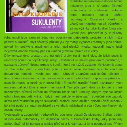
přehledně uspořádaná a docela běžné
sukulenty jsou v ní velice šikovně
promíchány s rostlinami raritními,
nebo dokonce dosud takřka
neznámými. Obsahově kvalitní a
věcný text doplňují hezké, výstižné a
až na výjimky také kvalitní fotografie.
Cenné jsou především ty z přírody
(oba autoři jsou zároveň zdatnými botanickými cetovateli), protože na nich může
pěstitel sukulentů najít nározný příklad, jak by mohly vypadat i rostliny v jeho sbírce,
pokud jim poskytne maximum z jejich požadavků. Kvalitu fotografií navíc ještě
zvýraznil vhodně zvolený papír a vkusná grafická úprava celé knihy.
Díky omezenému prostoru pro jednotlivé druhy rostlin není divu, že jejich popis je
omezený pouze na nejdůležitější údaje. Postihnout na malém prostoru to podstatné, a
napsat to zároveň čtivou formou je kumšt, který ne každý zvládne. Vzhledem k tomu,
že oba autoři patří k nejčtivěji píšícím mezi našimi botaniky, lépe to snad ani
dopadnout nemohlo. Navíc jsou oba zároveň zdatnými praktickými pěstiteli s
množstvím zkušeností a mají za sebou spoustu botanických výprav do přírodních
nalezišť rostlin, o nichž je v knize řeč. Při použití tradiční školní klasifikace bych
autorům dal jedničku s malým mínusem! Ten půlstupeň dolů za to, že z mně
neznámých důvodů zařadili do přehledu rostlin také kaktusy, kterým byla ve stejné
edici věnována celá kniha. I když mezi sukulenty také patří, zbytečně zde zabraly
místo dalším druhům jiných sukulentů, bromélií nebo dalších epifytů.Záleží ovšem v
jak silné pozici se autoři nacházeli ve vztahu k nakladateli a zda vůbec mohli mluvit do
obsahu knihy.
Vydavatelé a zodpovědní redaktoři by ode mne dostali čistokrevnou čtyřku. Jeden
stupeň dolů automaticky za nejblbější název sukulentářské knihy, jaký jsem kdy
slyšel. Stačí si jej pomalu a nahlas přečíst a je vám jasná jeho nesmyslnost. Přitom