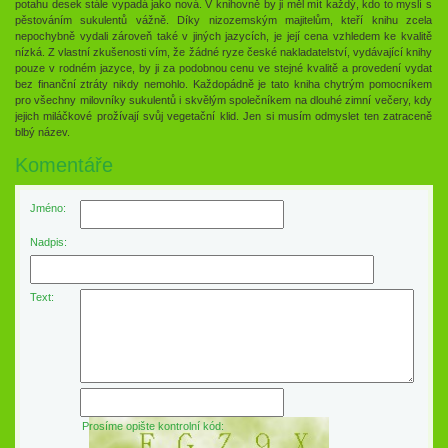
potahu desek stále vypadá jako nová. V knihovně by ji měl mít každý, kdo to myslí s
pěstováním sukulentů vážně. Díky nizozemským majitelům, kteří knihu zcela
nepochybně vydali zároveň také v jiných jazycích, je její cena vzhledem ke kvalitě
nízká. Z vlastní zkušenosti vím, že žádné ryze české nakladatelství, vydávající knihy
pouze v rodném jazyce, by ji za podobnou cenu ve stejné kvalitě a provedení vydat
bez finanční ztráty nikdy nemohlo. Každopádně je tato kniha chytrým pomocníkem
pro všechny milovníky sukulentů i skvělým společníkem na dlouhé zimní večery, kdy
jejich miláčkové prožívají svůj vegetační klid. Jen si musím odmyslet ten zatraceně
blbý název.
Komentáře
Jméno:
Nadpis:
Text:
Prosíme opište kontrolní kód: