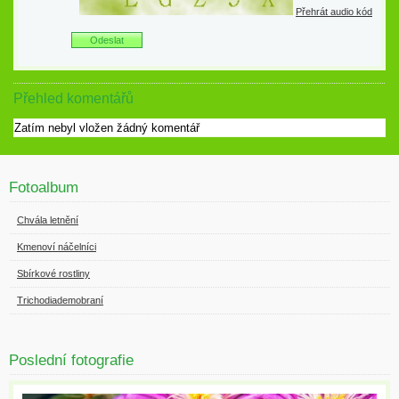
Přehrát audio kód
Přehled komentářů
Zatím nebyl vložen žádný komentář
Fotoalbum
Chvála letnění
Kmenoví náčelníci
Sbírkové rostliny
Trichodiademobraní
Poslední fotografie