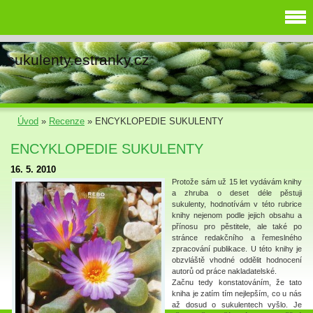
sukulenty.estranky.cz
Úvod
»
Recenze
»
ENCYKLOPEDIE SUKULENTY
ENCYKLOPEDIE SUKULENTY
16. 5. 2010
Protože sám už 15 let vydávám knihy
a zhruba o deset déle pěstuji
sukulenty, hodnotívám v této rubrice
knihy nejenom podle jejich obsahu a
přínosu pro pěstitele, ale také po
stránce redakčního a řemeslného
zpracování publikace. U této knihy je
obzvláště vhodné oddělit hodnocení
autorů od práce nakladatelské.
Začnu tedy konstatováním, že tato
kniha je zatím tím nejlepším, co u nás
až dosud o sukulentech vyšlo. Je