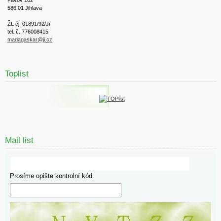
586 01 Jihlava
ŽL čj. 01891/92/Ji
tel. č. 776008415
madagaskar@ji.cz
Toplist
Mail list
Prosíme opište kontrolní kód: