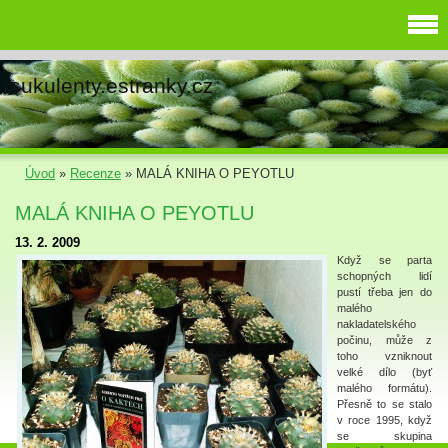
sukulenty.estranky.cz
Úvod
»
Recenze
»
MALÁ KNIHA O PEYOTLU
MALÁ KNIHA O PEYOTLU
13. 2. 2009
Když se parta
schopných lidí
pustí třeba jen do
malého
nakladatelského
počinu, může z
toho vzniknout
velké dílo (byť
malého formátu).
Přesně to se stalo
v roce 1995, když
se skupina