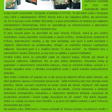
nadšenců rozhodla
po více než
sedmdesáti letech
vydat studii cestovatele, etnografa a botanika A.V.Friče. Ta původně vyšla v listopadu
roku 1924 v nakladatelství SFINX. Nevím kdo s tím nápadem přišel, ale domnívám
se, že to byl pan Lumír Kolíbal. Byl tehdy ( a jsem přesvědčen že dodnes je) majitelem
nakladatelství DharmaGaia, které se specializuje na mimoevropské a alternativní
kultury, a bydlel na pražském Uhelném trhu.
O jeho úmyslu jsem se dozvěděl od paní Yvonny Fričové, která je pro změnu
manželkou vnuka slavného cestovatele a autora knížky. Vydávali jsme společně tři
Fričovy dobrodružné romány, a tak mne požádala, zda bych jí mohl seznámit s
nějakým odborníkem na problematiku, týkající se známého kaktusu Lophophora
williamsii. Seznámil jsem ji v tradiční pivnici “U dvou koček“ na Uhelném trhu s
kaktusářem Jardou Šnicerem, a ona mne na oplátku s panem Kolíbalem.
Vznikla kniha, která se pohodlně vejde do náprsní kapsy. Ačkoliv její obsah je
navýsost odbornou záležitostí, čte se jako dobrá detektivka. Obsahem knihy je
pojednání o vlastnostech mexického kaktusu, který je místními Indiány uctíván a v
České republice roste v několika exemplářích snad v úplně každém kaktusářském
skleníku.
Sám knihy vydávám už patnáct let, a tak posuzuji nejenom přínos jejich obsahu, ale
také grafickou úpravu a řemeslné zpracování. Tahle knížečka ode mne dostala samé
jedničky. Nemá význam rozebírat na tomto místě její obsah. Kdybych měl napsat
krátkou a výstižnou anotaci, vypadala by asi takhle: „Cenný historický a vědecký
dokument cestopisného charakteru s nádechem detektivní fantazie, zasazený do
exotického prostředí i české reality dvacátých let 20. století“ Vše dobře dopadlo,
kniha se vydala na cestu mezi čtenáře, a já jsem při dalším setkání s paní Fričovou
dostal jeden její výtisk.
Na podzim roku 2006 jsme s Ivanou pořádali už šestou výstavu exotických rostlin v