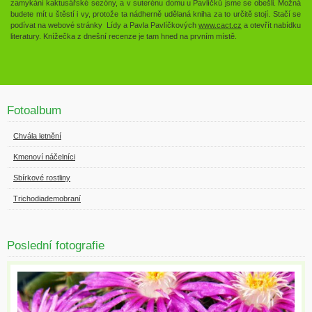
zamykání kaktusářské sezóny, a v suterénu domu u Pavlíčků jsme se obešli. Možná
budete mít u štěstí i vy, protože ta nádherně udělaná kniha za to určitě stojí. Stačí se
podívat na webové stránky Lídy a Pavla Pavlíčkových
www.cact.cz
a otevřít nabídku
literatury. Knížečka z dnešní recenze je tam hned na prvním místě.
Fotoalbum
Chvála letnění
Kmenoví náčelníci
Sbírkové rostliny
Trichodiademobraní
Poslední fotografie