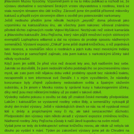
jihlavském Muzeu Vysočiny. Vzpomněl jsem si na tu milou publikaci a rozhodl se, že
výstavu obohatíme o seznámení širokých vrstev obyvatelstva s rostlinou, která se
stala nosným tématem této útlé knížky. Zároveň jsme tím potěšili přítomné milovníky
kaktusů a přispěli svým skromným dílem s osvětě pro potencionální narkomany.
Ještě nedlouho předtím jsme několik hezkých „peyotlů“ doma pěstovali jako
vzpomínku na kaktusářskou éru, ale všechny jsem nakonec věnoval známému
pěstiteli těchto zajímavých rostlin Vojtovi Myšákovi. Nezbývalo než oslovit kamaráda
a jihlavského kaktusáře Jirku Pejčocha, který nám půjčil množství svých sbírkových
exemplářů Lophophora williamsii a dal na výstavu do prodeje spoustu nádherných
semenáčků. Výstavní expozici „Chikulí“ jsme ještě doplnili knížečkou, o níž pojednává
tato recenze, a novinářům něco o rostlinách a jejich kultu mezi mexickými Indiány
řekli. Nejvíce je samozřejmě zajímalo, zda jsem kaktus s narkotickými účinky také
někdy vyzkoušel.
Když jsem jim sdělil, že před více než dvaceti lety ano, byli nadšením bez sebe.
Jakmile se dozvěděli, že jsem nedosáhl ničeho podobajícího se povznesenému stavu
mysli, ale zato jsem měl nějakou dobu velké problémy opustit bez následků toaletu,
nezapomněli o tom informovat své čtenáře. I s mým vysvětlením, že následky
konzumace byly zřejmě způsobeny nedostatkem světla a špatným složením
substrátu, a že jenom v Mexiku rostou ty správné kusy s halucinogenními účinky,
díky nimž jsou mezi některými Indiány už po staletí v takové oblivě.
Výsledky našeho pokusu o osvětu se daly při znalosti české mentality předpokládat.
Laikům i kaktusářům se vystavené rostliny velice líbily, a semenáčky vykoupili již
druhý den trvání výstavy. Ještě v následujících dnech se nás na ně vyptávali mnozí
lidé s drédy a propíchanými nosy či rty, ale také senzacechtiví důchodci.
Předposlední den výstavy nám někdo ukradl z výstavní expozice zmíněnou knížku.
Nádherné rostliny Jirky Pejčocha zůstaly k naší úlevě kupodivu na svém místě.
Vydali jsme se tedy do knihkupectví sehnat knížečku novou, ale nikde už nebyla tak
dlouho po vydání k mání. Týden po zakončení výstavy jsme jeli do Chrudimi na