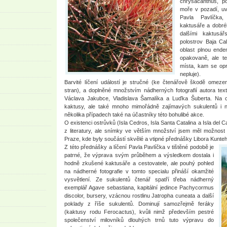
chrysacanthus, p
moře v pozadí, uv
Pavla Pavlíčka,
kaktusáře a dobré
dalšími kaktusá
polostrov Baja Cal
oblast plnou ende
opakovaně, ale te
místa, kam se opr
nepluje).
Barvité líčení událostí je stručné (ke čtenářově škodě ome
stran), a doplněné množstvím nádherných fotografií autora tex
Václava Jakubce, Vladislava Šamalíka a Luďka Šuberta. Na o
kaktusy, ale také mnoho mimořádně zajímavých sukulentů i n
několika případech také na účastníky této bohulibé akce.
O existenci ostrůvků (Isla Cedros, Isla Santa Catalina a Isla de
z literatury, ale snímky ve větším množství jsem měl možnost
Praze, kde byly součástí skvělé a vtipné přednášky Libora Kunteho
Z této přednášky a líčení Pavla Pavlíčka v tištěné podobě je
patrné, že výprava svým průběhem a výsledkem dostala i
hodně zkušené kaktusáře a cestovatele, ale pouhý pohled
na nádherné fotografie v tomto specialu přináší okamžité
vysvětlení. Ze sukulentů čtenář spatří třeba nádherný
exemplář Agave sebastiana, kapitální jedince Pachycormus
discolor, bursery, vzácnou rostlinu Jatropha cuneata a další
poklady z říše sukulentů. Dominují samozřejmě feráky
(kaktusy rodu Ferocactus), kvůli nimž především pestré
společenství milovníků dlouhých trnů tuto výpravu do