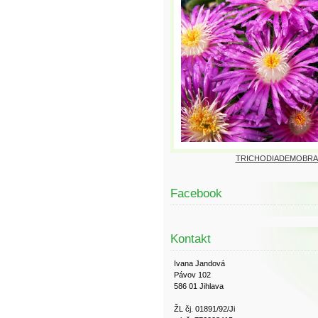
TRICHODIADEMOBRA
Facebook
Kontakt
Ivana Jandová
Pávov 102
586 01 Jihlava
ŽL čj. 01891/92/Ji