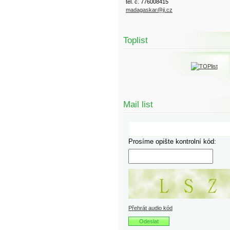
tel. č. 776008415
madagaskar@ji.cz
Toplist
Mail list
Prosíme opište kontrolní kód:
Přehrát audio kód