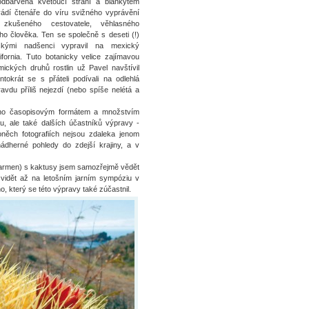
odbarvená kvetoucí strání a blankytem
ádí čtenáře do víru svižného vyprávění
 zkušeného cestovatele, věhlasného
ho člověka. Ten se společně s deseti (!)
řskými nadšenci vypravil na mexický
ifornia. Tuto botanicky velice zajímavou
mických druhů rostlin už Pavel navštívil
ntokrát se s přáteli podívali na odlehlá
avdu příliš nejezdí (nebo spíše nelétá a
zeno časopisovým formátem a množstvím
tu, ale také dalších účastníků výpravy -
něch fotografiích nejsou zdaleka jenom
ádherné pohledy do zdejší krajiny, a v
l Carmen) s kaktusy jsem samozřejmě vědět
 vidět až na letošním jarním sympóziu v
, který se této výpravy také zúčastnil.