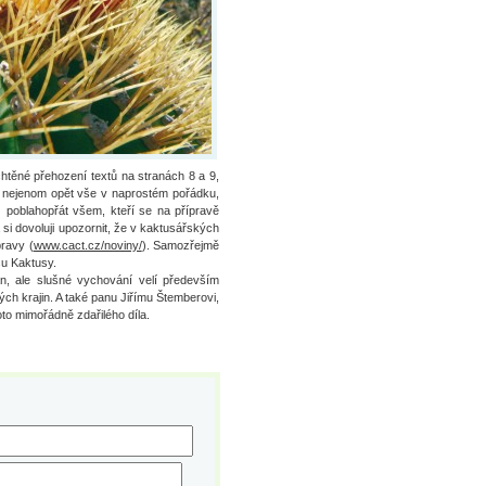
chtěné přehození textů na stranách 8 a 9,
 je nejenom opět vše v naprostém pořádku,
ž poblahopřát všem, kteří se na přípravě
a si dovoluji upozornit, že v kaktusářských
pravy (
www.cact.cz/noviny/
). Samozřejmě
su Kaktusy.
n, ale slušné vychování velí především
ch krajin. A také panu Jiřímu Štemberovi,
hoto mimořádně zdařilého díla.