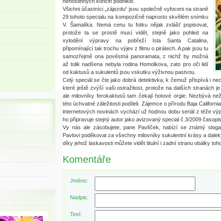
nehostinných končin podniklo.
Všichni účastníci „zájezdu“ jsou společně vyfoceni na straně
29 tohoto specialu na kompozičně naprosto skvělém snímku
V. Šamalíka. Nemá cenu tu fotku nějak zvlášť popisovat,
protože ta se prostě musí vidět, stejně jako pohled na
vylodění výpravy na pobřeží Isla Santa Catalina,
připomínající tak trochu výjev z filmu o pirátech. A pak jsou tu
samozřejmě ona pověstná panoramata, z nichž by možná
až tolik nadšena nebyla rodina Homolkova, zato pro oči lidí
od kaktusů a sukulentů jsou vskutku výživnou pastvou.
Celý speciál se čte jako dobrá detektivka, k čemuž přispívá i ne
které ještě zvýší vaši ostražitost, protože na dalších stranách
ale milovníky ferokaktusů tam čekají hotové orgie. Nezbývá ne
této úchvatné záležitosti podíleli. Zájemce o přírodu Baja Californi
internetových novinách vychází už hodnou dobu seriál z téže vý
ho připravuje stejný autor jako avizovaný special č.3/2009 časopi
Vy nás ale zásobujete, pane Pavlíček, nabízí se známý sloga
Pavlovi poděkovat za všechny milovníky sukulentní krásy a daleký
díky jehož laskavosti můžete vidět titulní i zadní stranu obálky to
Komentáře
Jméno:
Nadpis:
Text: