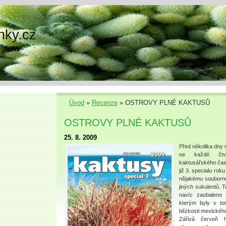
nky.cz
Úvod
»
Recenze
»
OSTROVY PLNÉ KAKTUSŮ
OSTROVY PLNÉ KAKTUSŮ
25. 8. 2009
Před několika dny 
se každé čtvr
kaktusářského časo
již 3. specialu ro
nějakému souborné
jiných sukulentů. 
navíc zaobaleno j
kterým byly v tom
blízkosti mexického
Zářivá červeň 