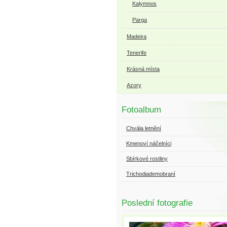
Kalymnos
Parga
Madeira
Tenerife
Krásná místa
Azory
Fotoalbum
Chvála letnění
Kmenoví náčelníci
Sbírkové rostliny
Trichodiademobraní
Poslední fotografie