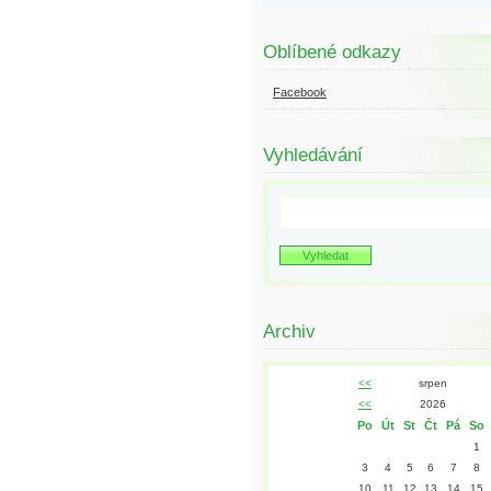
Oblíbené odkazy
Facebook
Vyhledávání
Archiv
<<
srpen
<<
2026
Po
Út
St
Čt
Pá
So
1
3
4
5
6
7
8
10
11
12
13
14
15