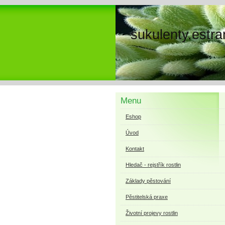
sukulenty.estra
Menu
Eshop
Úvod
Kontakt
Hledač - rejstřík rostlin
Základy pěstování
Pěstitelská praxe
Životní projevy rostlin