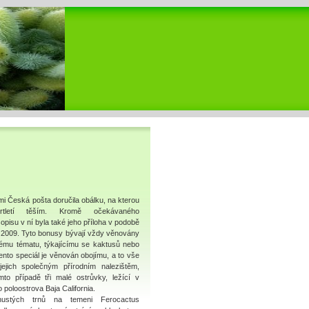
mi Česká pošta doručila obálku, na kterou
tletí těším. Kromě očekávaného
pisu v ní byla také jeho příloha v podobě
ku 2009. Tyto bonusy bývají vždy věnovány
mu tématu, týkajícímu se kaktusů nebo
Tento speciál je věnován obojímu, a to vše
ejich společným přírodním nalezištěm,
to případě tři malé ostrůvky, ležící v
 poloostrova Baja California.
hustých trnů na temeni Ferocactus