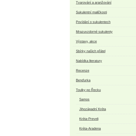
Tvarování a aranžování
Sukulentní maličkosti
Povídání o sukulentech
Mrazuvzdorné sukulenty
Výstavy, akce
Sbírky našich přátel
Nabídka literatury
Recenze
Benďurka
Toulky po Řecku
Samos
Jihozápadní Kréta
Kréta-Preveli
Kréta-Aradena