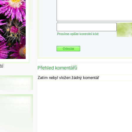
Prosíme opište kontrolní kód:
NÍ
Přehled komentářů
Zatím nebyl vložen žádný komentář