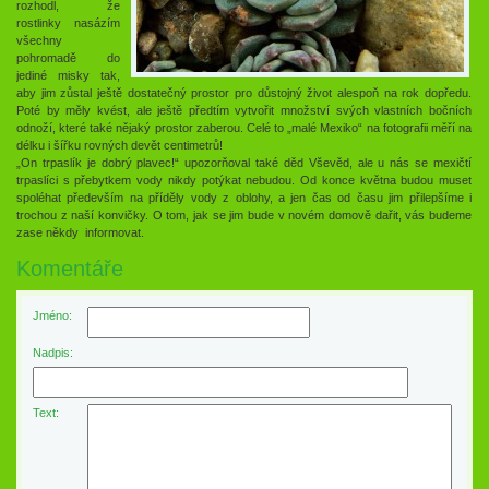
rozhodl, že
rostlinky nasázím
všechny
pohromadě do
jediné misky tak,
aby jim zůstal ještě dostatečný prostor pro důstojný život alespoň na rok dopředu.
Poté by měly kvést, ale ještě předtím vytvořit množství svých vlastních bočních
odnoží, které také nějaký prostor zaberou. Celé to „malé Mexiko“ na fotografii měří na
délku i šířku rovných devět centimetrů!
„On trpaslík je dobrý plavec!“ upozorňoval také děd Vševěd, ale u nás se mexičtí
trpaslíci s přebytkem vody nikdy potýkat nebudou. Od konce května budou muset
spoléhat především na příděly vody z oblohy, a jen čas od času jim přilepšíme i
trochou z naší konvičky. O tom, jak se jim bude v novém domově dařit, vás budeme
zase někdy informovat.
Komentáře
Jméno:
Nadpis:
Text: