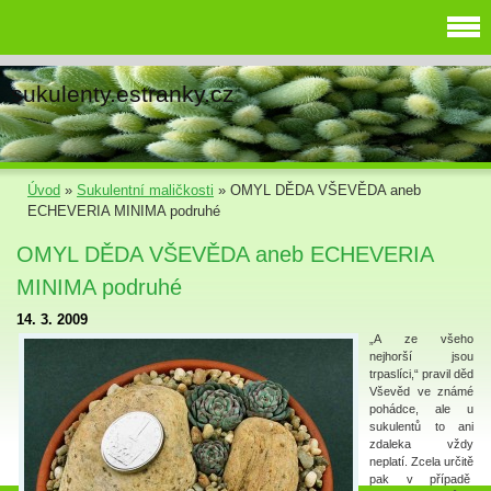
sukulenty.estranky.cz
Úvod
»
Sukulentní maličkosti
»
OMYL DĚDA VŠEVĚDA aneb
ECHEVERIA MINIMA podruhé
OMYL DĚDA VŠEVĚDA aneb ECHEVERIA
MINIMA podruhé
14. 3. 2009
„A ze všeho
nejhorší jsou
trpaslíci,“ pravil děd
Vševěd ve známé
pohádce, ale u
sukulentů to ani
zdaleka vždy
neplatí. Zcela určitě
pak v případě