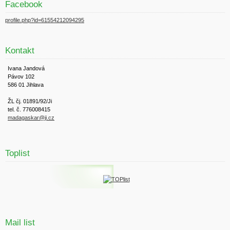
Facebook
profile.php?id=61554212094295
Kontakt
Ivana Jandová
Pávov 102
586 01 Jihlava
ŽL čj. 01891/92/Ji
tel. č. 776008415
madagaskar@ji.cz
Toplist
Mail list