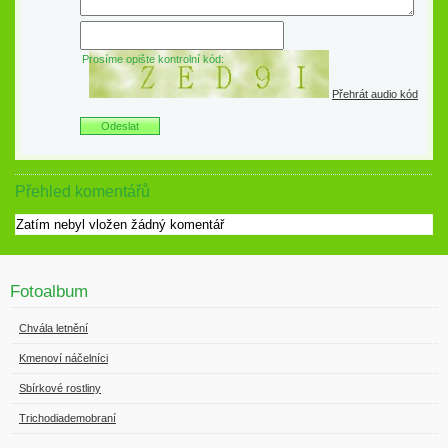
Prosíme opište kontrolní kód:
Přehrát audio kód
Přehled komentářů
Zatím nebyl vložen žádný komentář
Fotoalbum
Chvála letnění
Kmenoví náčelníci
Sbírkové rostliny
Trichodiademobraní