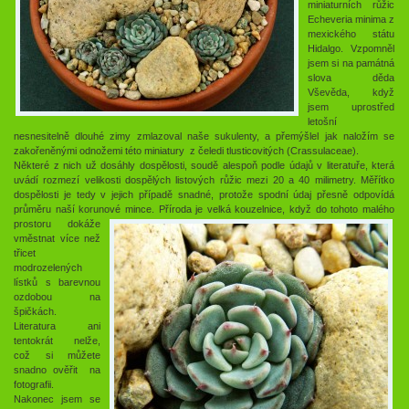
miniaturních růžic
Echeveria minima z
mexického státu
Hidalgo. Vzpomněl
jsem si na památná
slova děda
Vševěda, když
jsem uprostřed
letošní
nesnesitelně dlouhé zimy zmlazoval naše sukulenty, a přemýšlel jak naložím se
zakořeněnými odnožemi této miniatury z čeledi tlusticovitých (Crassulaceae).
Některé z nich už dosáhly dospělosti, soudě alespoň podle údajů v literatuře, která
uvádí rozmezí velikosti dospělých listových růžic mezi 20 a 40 milimetry. Měřítko
dospělosti je tedy v jejich případě snadné, protože spodní údaj přesně odpovídá
průměru naší korunové mince.
Příroda je velká kouzelnice, když do tohoto malého
prostoru dokáže
vměstnat více než
třicet
modrozelených
lístků s barevnou
ozdobou na
špičkách.
Literatura ani
tentokrát nelže,
což si můžete
snadno ověřit na
fotografii.
Nakonec jsem se