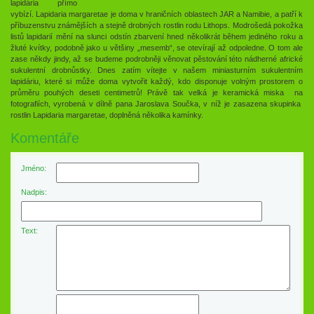
lapidária přímo
vybízí. Lapidaria margaretae je doma v hraničních oblastech JAR a Namibie, a patří k
příbuzenstvu známějších a stejně drobných rostlin rodu Lithops. Modrošedá pokožka
listů lapidarií mění na slunci odstín zbarvení hned několikrát během jediného roku a
žluté kvítky, podobně jako u většiny „mesemb“, se otevírají až odpoledne. O tom ale
zase někdy jindy, až se budeme podrobněji věnovat pěstování této nádherné africké
sukulentní drobnůstky. Dnes zatím vítejte v našem miniasturním sukulentním
lapidáriu, které si může doma vytvořit každý, kdo disponuje volným prostorem o
průměru pouhých deseti centimetrů! Právě tak velká je keramická miska na
fotografiích, vyrobená v dílně pana Jaroslava Součka, v níž je zasazena skupinka
rostlin Lapidaria margaretae, doplněná několika kamínky.
Komentáře
Jméno:
Nadpis:
Text: