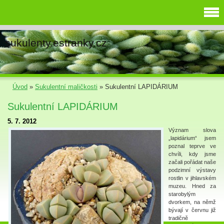
sukulenty.estranky.cz
Úvod
»
Sukulentní maličkosti
»
Sukulentní LAPIDÁRIUM
Sukulentní LAPIDÁRIUM
5. 7. 2012
Význam slova
„lapidárium“ jsem
poznal teprve ve
chvíli, kdy jsme
začali pořádat naše
podzimní výstavy
rostlin v jihlavském
muzeu. Hned za
starobylým
dvorkem, na němž
bývají v červnu již
tradičně