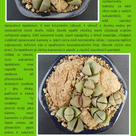
vystavovány
kaktusy (a také
něco málo z našich
sukulentíků), se
totiž nachází
opravdové lapidárium. V tom kouzelném zákoutí, k němuž z dvorku vedou jen
neskutečně nízké dveře, může člověk spatřit věcičky, které zůstávají zrakům
veřejnosti utajeny. Obří kamenné koule, staré napáječky z téhož materiálu, všelijaké
zvláštně opracované kameny a jejich torza mně neznámého účelu, i spousta dalších
zajímavostí, ležících zde a opatřených inventarizačními čísly. Slovník cizích slov
praví, že lapidárium je sbírka kamenných plastik a zbytků stavebních památek.
Udělat si vlastní,
ryze sukulentní
lapidárium, mne
napadlo docela
nedávno při
přesazování
drobných rostlinek
z jihu Afriky,
patřících k čeledi
Aizoaceae. Ty
rostlinky mají
povrch tvrdý jako
kámen, mezi
kamením v přírodě
často rostou, ale
především jejich
jméno k založení