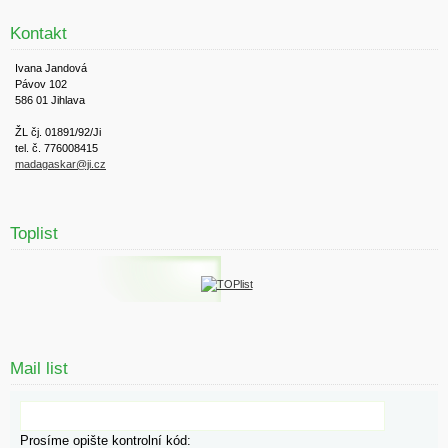
Kontakt
Ivana Jandová
Pávov 102
586 01 Jihlava
ŽL čj. 01891/92/Ji
tel. č. 776008415
madagaskar@ji.cz
Toplist
Mail list
Prosíme opište kontrolní kód: