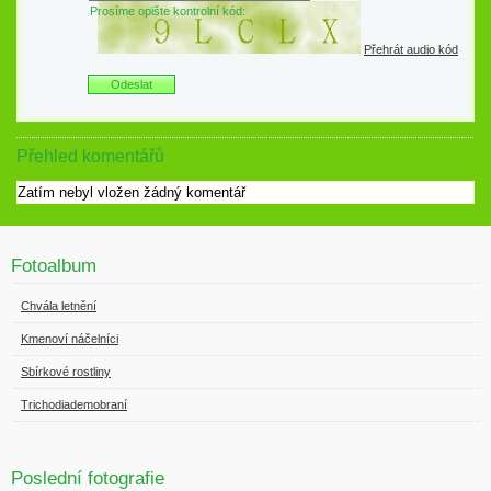
Prosíme opište kontrolní kód:
Přehrát audio kód
Přehled komentářů
Zatím nebyl vložen žádný komentář
Fotoalbum
Chvála letnění
Kmenoví náčelníci
Sbírkové rostliny
Trichodiademobraní
Poslední fotografie