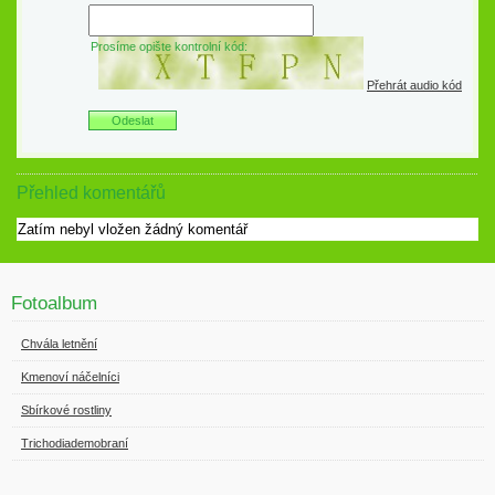
Prosíme opište kontrolní kód:
Přehrát audio kód
Přehled komentářů
Zatím nebyl vložen žádný komentář
Fotoalbum
Chvála letnění
Kmenoví náčelníci
Sbírkové rostliny
Trichodiademobraní