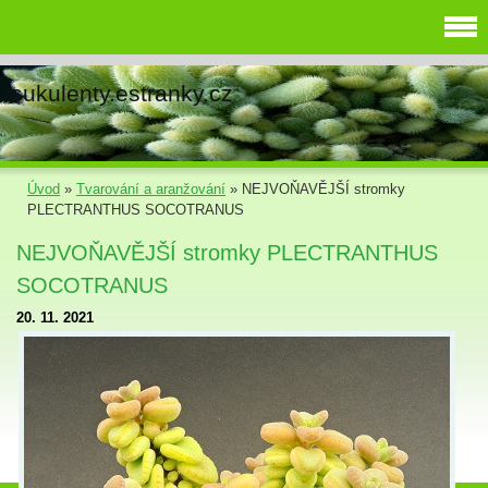
sukulenty.estranky.cz
Úvod
»
Tvarování a aranžování
»
NEJVOŇAVĚJŠÍ stromky
PLECTRANTHUS SOCOTRANUS
NEJVOŇAVĚJŠÍ stromky PLECTRANTHUS
SOCOTRANUS
20. 11. 2021