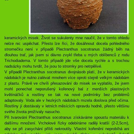
keramických misek. Život se sukulenty mne naučil, že v tomto ohledu
nelze nic uspěchat. Přesto lze říci, že dosáhnout docela pohledného
stromečku není v případě Plectranthus socotranus žádný běh na
dlouhou trať, jak jsem si dávno zvykl třeba u mých oblíbenců z rodu
Trichodiadema. V tomto případě jde vše docela rychle a s trochou
nadsázky mohu tvrdit, že jsou to stromky pro netrpělivé.
V případě Plectranthus socotranus dvojnásob platí, že v keramických
nádobách je nutno zalévat mnohem více oproti stejně velkým nádobám
z plastu. Právě ve chvíli přesazování do misek se vyplatilo, že jsem
mohl ponechat neporušený kořenový bal z menších plastových
květináčků a rostliny se tak na nové podmínky bez problémů
adaptovaly. Voda ale v hezkých nádobách mizela doslova před očima.
Rostliny jí dostávaly v letních měsících opravdu hodně, přesto většinu
svého života prožívaly nasucho.
Při tvarování Plectranthus socotranus získáváme spoustu materiálu k
dalšímu množení. Vrcholové řízky odebíráme raději kratší (2-2,5cm),
aby se při zasychání příliš nekroutily. Vlastní kořenění neprobíhá ani