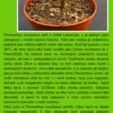
Plectranthus socotranus patří k čeledi Lamiaceae, a je jediným jejím
zástupcem z rostlin ostrova Sokotra. Také tato rostlina je endemická,
podobně jako většina dalších, které zde rostou. Druh byl popsán v roce
1971, ale dnes bývá také často uváděn jako Coleus socotranus (A.J.
Paton/2019). Na ostrově roste na otevřených skalnatých svazích,
útesech, ale také v poloopadavých lesích. Vzpřímené stonky dosahují
výšky okolo 25cm a eliptické listy na nich narůstají velmi hustě v
protistojných dvojicích. Jsou silně aromatické, a to nejenom při dotyku,
jako je tomu třeba u příbuzného afrického druhu Plectranthus ernstii, ale
svěží mentolová vůně ke cítit i v okolí rostliny. Listy jsou vypouklé,
dužnaté a při neopatrném dotyku se často odlamují od stonku. Jejich
délka bývá v rozmezí 12-25mm, šířka zhruba poloviční. Odspodu
postupně prosychají, starší stonky se díky tomu vyholují a časem také
dřevnatějí. A právě to bylo impulsem k mým prvním nesmělým
tvarovacím pokusům s touto rostlinou.
Když jsme si Plectranthus socotranus pořídili, vůbec bych na nějaké
tvarování nepomyslel. S jeho pěstování jsem postrádal jakékoliv