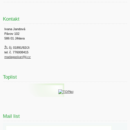
Kontakt
Ivana Jandová
Pávov 102
586 01 Jihlava
ŽL čj. 01891/92/Ji
tel. č. 776008415
madagaskar@ji.cz
Toplist
Mail list