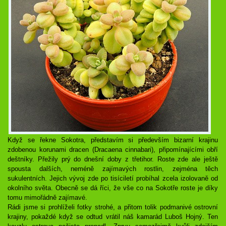
Když se řekne Sokotra, představím si především bizarní krajinu
zdobenou korunami dracen (Dracaena cinnabari), připomínajícími obří
deštníky. Přežily prý do dnešní doby z třetihor. Roste zde ale ještě
spousta dalších, neméně zajímavých rostlin, zejména těch
sukulentních. Jejich vývoj zde po tisíciletí probíhal zcela izolovaně od
okolního světa. Obecně se dá říci, že vše co na Sokotře roste je díky
tomu mimořádně zajímavé.
Rádi jsme si prohlíželi fotky strohé, a přitom tolik podmanivé ostrovní
krajiny, pokaždé když se odtud vrátil náš kamarád Luboš Hojný. Ten