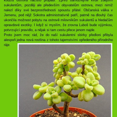
kouzlu ostrova načisto propadl. Zprvu samozřejmě kvůli zdejším
sukulentům, později ale především obyvatelům ostrova, mezi nimiž
nalezl díky své bezprostřednosti spoustu přátel. Občanská válka v
Jemenu, pod nějž Sokotra administrativně patří, patrně na dlouhý čas
ukončila možnost pobytu na ostrově milovníkům sukulentů a hledačům
opravdové exotiky. I když si myslím, že zrovna Luboš bude výjimkou,
potvrzující pravidlo, a nějak si tam cestu přece jenom najde.
Proto jsem moc rád, že do naší sukulentní sbírky předloni přibyla
alespoň jedna nová rostlina z tohoto tajemstvími opředeného přírodního
ráje.