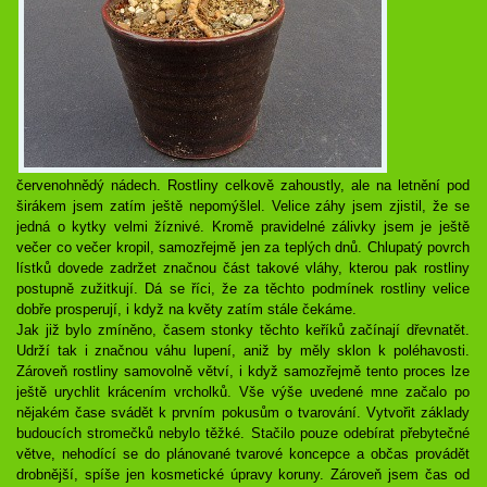
červenohnědý nádech. Rostliny celkově zahoustly, ale na letnění pod
širákem jsem zatím ještě nepomýšlel. Velice záhy jsem zjistil, že se
jedná o kytky velmi žíznivé. Kromě pravidelné zálivky jsem je ještě
večer co večer kropil, samozřejmě jen za teplých dnů. Chlupatý povrch
lístků dovede zadržet značnou část takové vláhy, kterou pak rostliny
postupně zužitkují. Dá se říci, že za těchto podmínek rostliny velice
dobře prosperují, i když na květy zatím stále čekáme.
Jak již bylo zmíněno, časem stonky těchto keříků začínají dřevnatět.
Udrží tak i značnou váhu lupení, aniž by měly sklon k poléhavosti.
Zároveň rostliny samovolně větví, i když samozřejmě tento proces lze
ještě urychlit krácením vrcholků. Vše výše uvedené mne začalo po
nějakém čase svádět k prvním pokusům o tvarování. Vytvořit základy
budoucích stromečků nebylo těžké. Stačilo pouze odebírat přebytečné
větve, nehodící se do plánované tvarové koncepce a občas provádět
drobnější, spíše jen kosmetické úpravy koruny. Zároveň jsem čas od