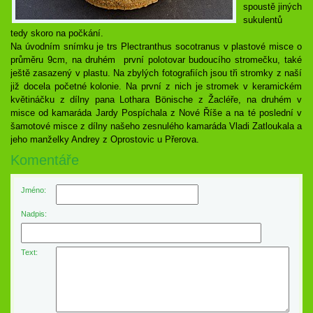
spoustě jiných
sukulentů
tedy skoro na počkání.
Na úvodním snímku je trs Plectranthus socotranus v plastové misce o
průměru 9cm, na druhém první polotovar budoucího stromečku, také
ještě zasazený v plastu. Na zbylých fotografiích jsou tři stromky z naší
již docela početné kolonie. Na první z nich je stromek v keramickém
květináčku z dílny pana Lothara Bönische z Žacléře, na druhém v
misce od kamaráda Jardy Pospíchala z Nové Říše a na té poslední v
šamotové misce z dílny našeho zesnulého kamaráda Vladi Zatloukala a
jeho manželky Andrey z Oprostovic u Přerova.
Komentáře
Jméno:
Nadpis:
Text: