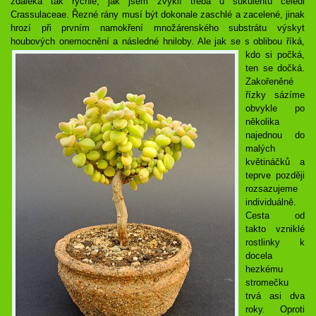
zdaleka tak rychle, jak jsem zvyklí třeba u sukulentů čeledi
Crassulaceae. Řezné rány musí být dokonale zaschlé a zacelené, jinak
hrozí při prvním namokření množárenského substrátu výskyt
houbových onemocnění a následné hniloby.
Ale jak se s oblibou říká,
kdo si počká,
ten se dočká.
Zakořeněné
řízky sázíme
obvykle po
několika
najednou do
malých
květináčků a
teprve později
rozsazujeme
individuálně.
Cesta od
takto vzniklé
rostlinky k
docela
hezkému
stromečku
trvá asi dva
roky. Oproti