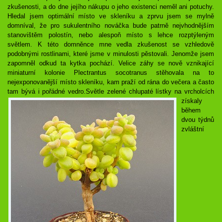
zkušenosti, a do dne jejího nákupu o jeho existenci neměl ani potuchy.
Hledal jsem optimální místo ve skleníku a zprvu jsem se mylně
domníval, že pro sukulentního nováčka bude patrně nejvhodnějším
stanovištěm polostín, nebo alespoň místo s lehce rozptýleným
světlem. K této domněnce mne vedla zkušenost se vzhledově
podobnými rostlinami, které jsme v minulosti pěstovali. Jenomže jsem
zapomněl odkud ta kytka pochází. Velice záhy se nově vznikající
miniaturní kolonie Plectrantus socotranus stěhovala na to
nejexponovanější místo skleníku, kam praží od rána do večera a často
tam bývá i pořádné vedro.
Světle zelené chlupaté lístky na vrcholcích
získaly
během
dvou týdnů
zvláštní