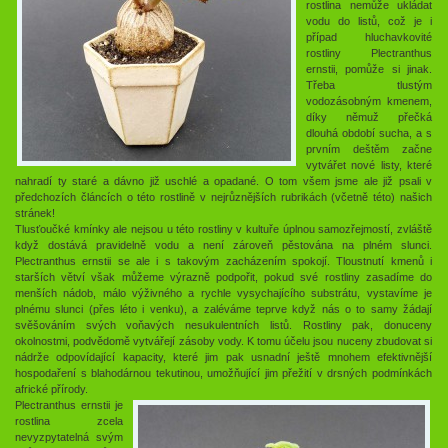
rostlina nemůže ukládat
vodu do listů, což je i
případ hluchavkovité
rostliny Plectranthus
ernstii, pomůže si jinak.
Třeba tlustým
vodozásobným kmenem,
díky němuž přečká
dlouhá období sucha, a s
prvním deštěm začne
vytvářet nové listy, které
nahradí ty staré a dávno již uschlé a opadané. O tom všem jsme ale již psali v
předchozích článcích o této rostlině v nejrůznějších rubrikách (včetně této) našich
stránek!
Tlusťoučké kmínky ale nejsou u této rostliny v kultuře úplnou samozřejmostí, zvláště
když dostává pravidelně vodu a není zároveň pěstována na plném slunci.
Plectranthus ernstii se ale i s takovým zacházením spokojí. Tloustnutí kmenů i
starších větví však můžeme výrazně podpořit, pokud své rostliny zasadíme do
menších nádob, málo výživného a rychle vysychajícího substrátu, vystavíme je
plnému slunci (přes léto i venku), a zaléváme teprve když nás o to samy žádají
svěšováním svých voňavých nesukulentních listů. Rostliny pak, donuceny
okolnostmi, podvědomě vytvářejí zásoby vody. K tomu účelu jsou nuceny zbudovat si
nádrže odpovídající kapacity, které jim pak usnadní ještě mnohem efektivnější
hospodaření s blahodárnou tekutinou, umožňující jim přežití v drsných podmínkách
africké přírody.
Plectranthus ernstii je
rostlina zcela
nevyzpytatelná svým