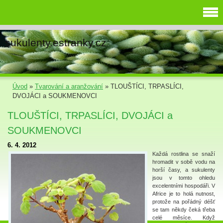
sukulenty.estranky.cz
Úvod
»
Tvarování a aranžování
»
TLOUŠTÍCI, TRPASLÍCI,
DVOJÁCI a SOUKMENOVCI
TLOUŠTÍCI, TRPASLÍCI, DVOJÁCI a
SOUKMENOVCI
6. 4. 2012
Každá rostlina se snaží
hromadit v sobě vodu na
horší časy, a sukulenty
jsou v tomto ohledu
excelentními hospodáři. V
Africe je to holá nutnost,
protože na pořádný déšť
se tam někdy čeká třeba
celé měsíce. Když