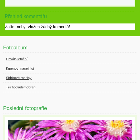
Přehled komentářů
Zatím nebyl vložen žádný komentář
Fotoalbum
Chvála letnění
Kmenoví náčelníci
Sbírkové rostliny
Trichodiademobraní
Poslední fotografie