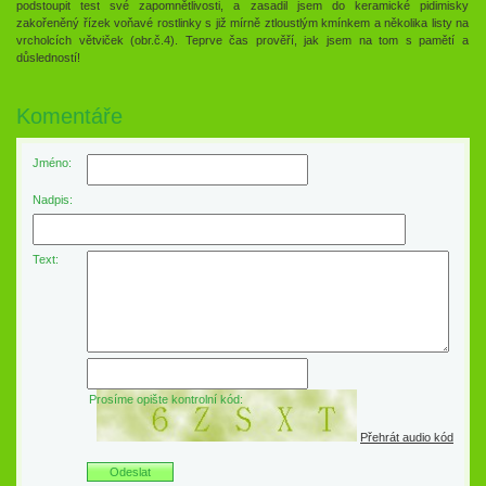
podstoupit test své zapomnětlivosti, a zasadil jsem do keramické pidimisky
zakořeněný řízek voňavé rostlinky s již mírně ztloustlým kmínkem a několika listy na
vrcholcích větviček (obr.č.4). Teprve čas prověří, jak jsem na tom s pamětí a
důsledností!
Komentáře
Jméno:
Nadpis:
Text:
Prosíme opište kontrolní kód:
Přehrát audio kód