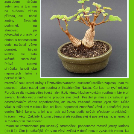
způsobem nárůstu
větví, jejichž tvar má
na svědomí zčásti
příroda, ale i náhlé
změny životních
podmínek na
stanovišti při
pěstování v kultuře. V
období s nedostatkem
vody narůstají větve
pomaleji, bývají
krátké, ale zato
krásně tlusťoučké.
Právě takové
přírůstky lahodí oku
naprostých laiků i
pokročilejších
milovníků sukulentní krásy. Příznivcům tvarování sukulentů srdíčka zaplesají nad tou
pestrostí, jakou nabízí tato rostlina z jihoafrického Natalu. Co kus, to ryzí originál!
Poručit se dá možná větru i dešti, ale nikoliv těmto hluchavkovitým rostlinám, které při
závanu letního větru nádherně provoní své okolí. Pěstitel je může zkrášlovat jen
odstraňováním všeho nepotřebného, ale nikoliv zásadně ovlivnit jejich růst. Může
však s nůžkami v rukou čas od času napomoci zmnožení větví a zahuštění jinak
vcelku řídké koruny, a její tvar pak udržovat podle svých představ pravidelným
krácením větví. Základy k tomu všemu si ale rostlina stejně postaví sama, a nenechá
si to toho příliš zasahovat!
Pokud se rozhodneme pro klasický stromeček, ponecháme rostlině jediný kmínek
(obr.č.1). Čím je baňatější, tím více větví zvládá v době nouze vyzásobit vodou. Na