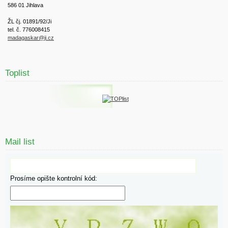
586 01 Jihlava
ŽL čj. 01891/92/Ji
tel. č. 776008415
madagaskar@ji.cz
Toplist
Mail list
Prosíme opište kontrolní kód: