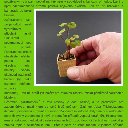
používaným výrazem setkal na internetu v souvislosti s kuriozní příhodou, která v
úpatí vícekmenného stromu potkala nějakého školáka.
Ten se při hrátkách s
kamarády do spleti
kmenů
zašprajcoval tak,
že jej odtud museli
vyprošťovat
přivolaní hasiči!
Sukulentní
soukmenovci jsou
v případě
Plectranthus ernstii
obzvláště efektní,
pokud jsou
všechny jejich
kmínky shodou
okolností nádherně
buclaté (ty tenké
nakonec můžeme
vždycky
odstranit!). Pak už stačí jen nalézt pro takovou rostlinu misku přiměřené velikosti a
hloubky.
Pěstování pidistromečků z této rostliny je dost ošidné, a to především pro
zapomnětlivce, mezi které se také hrdě počítám. Zatímco třeba Trichodiadema
densum, pěstovaná v miniaturní misce 25x25mm mi odpustí, když na ni s vodou dva
nebo tři týdny zapomenu (i když v takovém případě vypadá strašně!), Plectranthus
ernstii podobnou nedbalost trestá vadnutím listů už po dvou či třech dnech, pokud je
zrovna teplo a slunečno k tomu! Přesto jsem se letos rozhodl v jednom případě