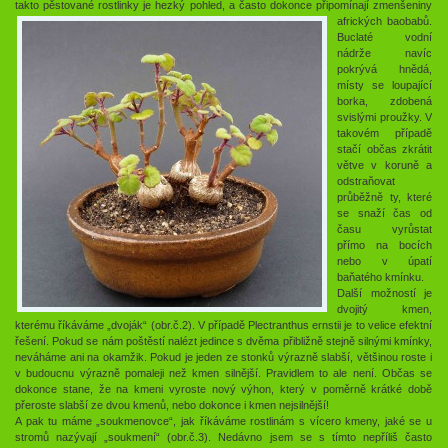
takto pěstované rostlinky je hezký pohled, a často dokonce připomínají zmenšeniny
afrických baobabů.
Buclaté vodní
nádrže navíc
pokrývá hnědá,
místy se loupající
borka, zdobená
svislými proužky. V
takovém případě
stačí občas zkrátit
větve v koruně a
odstraňovat
průběžně ty, které
se snaží čas od
času vyrůstat
přímo na bocích
nebo v úpatí
baňatého kmínku.
Další možností je
dvojitý kmen,
kterému říkáváme „dvoják“ (obr.č.2). V případě Plectranthus ernstii je to velice efektní
řešení. Pokud se nám poštěstí nalézt jedince s dvěma přibližně stejně silnými kmínky,
neváháme ani na okamžik. Pokud je jeden ze stonků výrazně slabší, většinou roste i
v budoucnu výrazně pomaleji než kmen silnější. Pravidlem to ale není. Občas se
dokonce stane, že na kmeni vyroste nový výhon, který v poměrně krátké době
přeroste slabší ze dvou kmenů, nebo dokonce i kmen nejsilnější!
A pak tu máme „soukmenovce“, jak říkáváme rostlinám s vícero kmeny, jaké se u
stromů nazývají „soukmení“ (obr.č.3). Nedávno jsem se s tímto nepříliš často