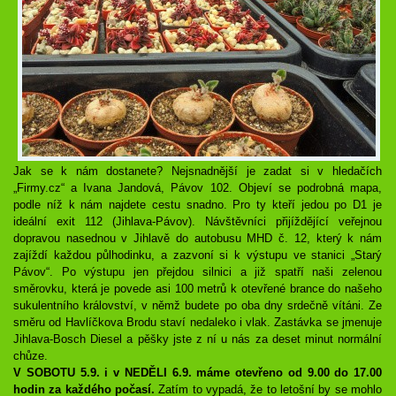
Jak se k nám dostanete? Nejsnadnější je zadat si v hledačích
„Firmy.cz“ a Ivana Jandová, Pávov 102. Objeví se podrobná mapa,
podle níž k nám najdete cestu snadno. Pro ty kteří jedou po D1 je
ideální exit 112 (Jihlava-Pávov). Návštěvníci přijíždějící veřejnou
dopravou nasednou v Jihlavě do autobusu MHD č. 12, který k nám
zajíždí každou půlhodinku, a zazvoní si k výstupu ve stanici „Starý
Pávov“. Po výstupu jen přejdou silnici a již spatří naši zelenou
směrovku, která je povede asi 100 metrů k otevřené brance do našeho
sukulentního království, v němž budete po oba dny srdečně vítáni. Ze
směru od Havlíčkova Brodu staví nedaleko i vlak. Zastávka se jmenuje
Jihlava-Bosch Diesel a pěšky jste z ní u nás za deset minut normální
chůze.
V SOBOTU 5.9. i v NEDĚLI 6.9. máme otevřeno od 9.00 do 17.00
hodin za každého počasí.
Zatím to vypadá, že to letošní by se mohlo