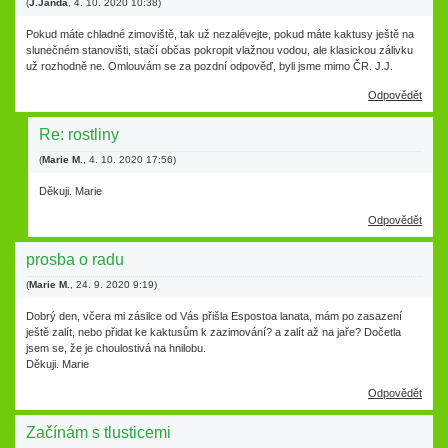
(
J.Janda
,
4. 10. 2020
10:38
)
Pokud máte chladné zimoviště, tak už nezalévejte, pokud máte kaktusy ještě na
slunečném stanovišti, stačí občas pokropit vlažnou vodou, ale klasickou zálivku
už rozhodně ne. Omlouvám se za pozdní odpověď, byli jsme mimo ČR. J.J.
Odpovědět
Re: rostliny
(
Marie M.
,
4. 10. 2020
17:56
)
Děkuji. Marie
Odpovědět
prosba o radu
(
Marie M.
,
24. 9. 2020
9:19
)
Dobrý den, včera mi zásilce od Vás přišla Espostoa lanata, mám po zasazení
ještě zalít, nebo přidat ke kaktusům k zazimování? a zalít až na jaře? Dočetla
jsem se, že je choulostivá na hnilobu.
Děkuji. Marie
Odpovědět
Začínám s tlusticemi