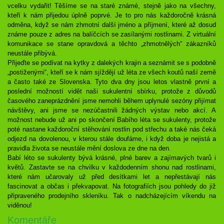
vcelku vydařit! Těšíme se na staré známé, stejně jako na všechny,
kteří k nám přijedou úplně poprvé. Je to pro nás každoročně krásná
odměna, když se nám zhmotní další jméno a příjmení, které až dosud
známe pouze z adres na balíčcích se zasílanými rostlinami. Z virtuální
komunikace se stane opravdová a těchto „zhmotnělých“ zákazníků
neustále přibývá.
Přijeďte se podívat na kytky z dalekých krajin a seznámit se s podobně
„postiženými“, kteří se k nám sjíždějí už léta ze všech koutů naší země
a často také ze Slovenska. Tyto dva dny jsou letos vlastně první a
poslední možností vidět naši sukulentní sbírku, protože z důvodů
časového zaneprázdnění jsme nemohli během uplynulé sezóny přijímat
návštěvy, ani jsme se nezúčastnili žádných výstav nebo akcí. A
možnost nebude už ani po skončení Babího léta se sukulenty, protože
poté nastane každoroční stěhování rostlin pod střechu a také nás čeká
odjezd na dovolenou, v kterou stále doufáme, i když doba je nejistá a
pravidla života se neustále mění doslova ze dne na den.
Babí léto se sukulenty bývá krásné, plné barev a zajímavých tvarů i
květů. Zastavte se na chvilku v každodenním shonu nad rostlinami,
které nám učarovaly už před desítkami let a nepřestávají nás
fascinovat a občas i překvapovat. Na fotografiích jsou pohledy do již
připraveného prodejního skleníku. Tak o nadcházejícím víkendu na
viděnou!
Komentáře