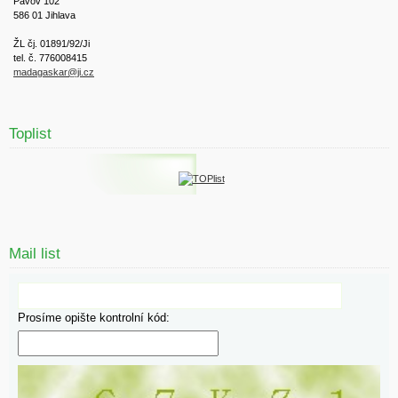
Pávov 102
586 01 Jihlava
ŽL čj. 01891/92/Ji
tel. č. 776008415
madagaskar@ji.cz
Toplist
Mail list
Prosíme opište kontrolní kód: