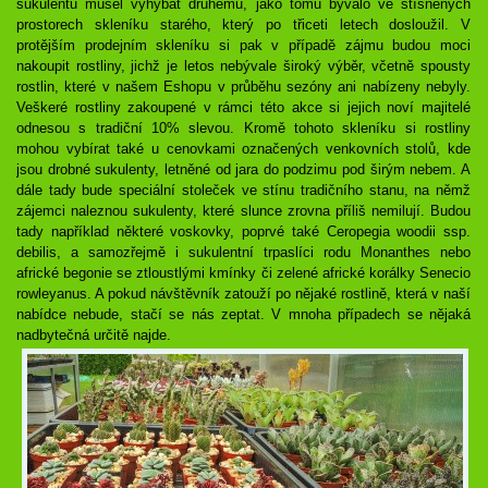
sukulentů musel vyhýbat druhému, jako tomu bývalo ve stísněných
prostorech skleníku starého, který po třiceti letech dosloužil. V
protějším prodejním skleníku si pak v případě zájmu budou moci
nakoupit rostliny, jichž je letos nebývale široký výběr, včetně spousty
rostlin, které v našem Eshopu v průběhu sezóny ani nabízeny nebyly.
Veškeré rostliny zakoupené v rámci této akce si jejich noví majitelé
odnesou s tradiční 10% slevou. Kromě tohoto skleníku si rostliny
mohou vybírat také u cenovkami označených venkovních stolů, kde
jsou drobné sukulenty, letněné od jara do podzimu pod širým nebem. A
dále tady bude speciální stoleček ve stínu tradičního stanu, na němž
zájemci naleznou sukulenty, které slunce zrovna příliš nemilují. Budou
tady například některé voskovky, poprvé také Ceropegia woodii ssp.
debilis, a samozřejmě i sukulentní trpaslíci rodu Monanthes nebo
africké begonie se ztloustlými kmínky či zelené africké korálky Senecio
rowleyanus. A pokud návštěvník zatouží po nějaké rostlině, která v naší
nabídce nebude, stačí se nás zeptat. V mnoha případech se nějaká
nadbytečná určitě najde.