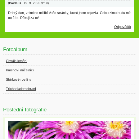
(
Pavla B.
,
19. 9. 2020
9:10
)
Dobrý den, velmi se mi líbí Vaše stránky, které jsem objevila. Celou zimu budu mít
co číst. Děkuji za to!
Odpovědět
Fotoalbum
Chvála letnění
Kmenoví náčelníci
Sbírkové rostliny
Trichodiademobraní
Poslední fotografie