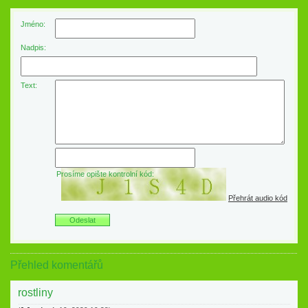
Jméno:
Nadpis:
Text:
Prosíme opište kontrolní kód:
Přehrát audio kód
Přehled komentářů
rostliny