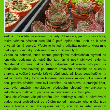
sedmé. Pravidelní návštěvníci už tedy dobře vědí, jak to u nás chodí,
takže většina následujících řádků patří spíše těm, kteří se k nám
chystají úplně poprvé. Přesto je tu jedna důležitá novinka, která mile
překvapí i účastníky podzimních akcí z let minulých.
Vzadu na zahradě, hned naproti prodejnímu makroloňáku, vyrostl od
loňského podzimu do letošního jara úplně nový sbírkový skleník.
Návštěvníkům naší akce tedy odpadne krkolomné stoupání (a
především sestupování) po strmém kovovém schodišti do skleníku
starého a veškeré sukulentářské dění bude už letos soustředěno na
jediné místo. Díky tomu se budeme návštěvníkům moci plně věnovat
oba, protože předtím jsme byli rozdělení na sbírkovou a prodejní část,
což bylo značně nepraktické především ohledně komunikace o
jednotlivých rostlinách, po nichž se návštěvníci co chvíli ptali.
Jinak ale zůstane vše při starém. Jen sbírkový skleník si návštěvníci
budou moci prohlédnout ve větším pohodlí, protože jeho uličky jsou
širší a hlavně v něm lze vykonat okruh, aniž by se jeden milovník