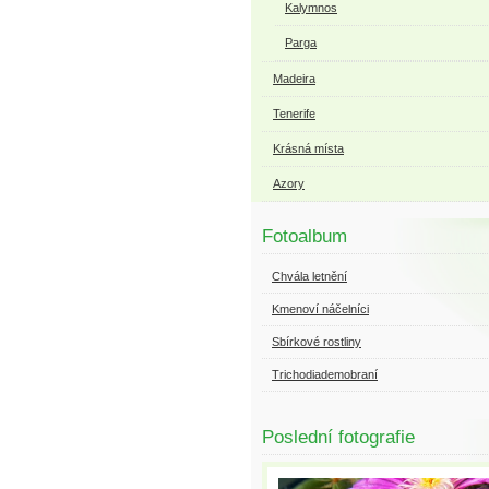
Kalymnos
Parga
Madeira
Tenerife
Krásná místa
Azory
Fotoalbum
Chvála letnění
Kmenoví náčelníci
Sbírkové rostliny
Trichodiademobraní
Poslední fotografie