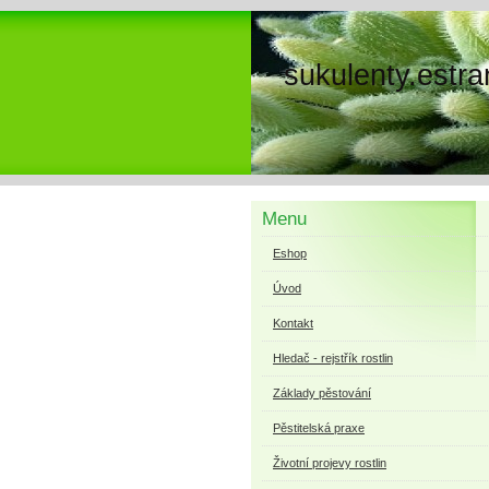
sukulenty.estra
Menu
Eshop
Úvod
Kontakt
Hledač - rejstřík rostlin
Základy pěstování
Pěstitelská praxe
Životní projevy rostlin