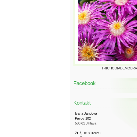
TRICHODIADEMOBRA
Facebook
Kontakt
Ivana Jandová
Pávov 102
586 01 Jihlava
ŽL čj. 01891/92/Ji