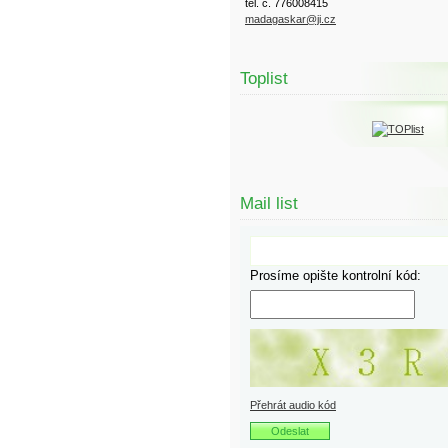
tel. č. 776008415
madagaskar@ji.cz
Toplist
Mail list
Prosíme opište kontrolní kód:
Přehrát audio kód