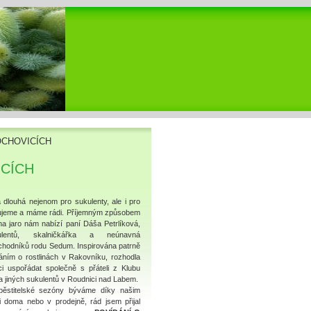
OCHOVICÍCH
ICÍCH
dlouhá nejenom pro sukulenty, ale i pro
stujeme a máme rádi. Příjemným způsobem
 na jaro nám nabízí paní Dáša Petrlíková,
kulentů, skalničkářka a neúnavná
chodníků rodu Sedum. Inspirována patrně
ním o rostlinách v Rakovníku, rozhodla
i uspořádat společně s přáteli z Klubu
 a jiných sukulentů v Roudnici nad Labem.
ěstitelské sezóny býváme díky našim
i doma nebo v prodejně, rád jsem přijal