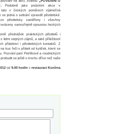
í pozvání na akci, zvanou
„POVÍDÁNÍ O
.
Podobně jako podzimní akce v
i tato v českých poměrech výjimečná
 se jedná o setkání vpravdě pěstitelské.
ze pěstitelsky zaměřeny i všechny
provázeny samozřejmě spoustou hezkých
omě přednášek praktických pěstitelů i
 lidmi stejných zájmů, a také příležitostí
h přátelství i pěstitelských kontaktů. Z
a kus řeči s přáteli od kytiček, které se
. Pozvání paní Petrlíkové a roudnických
probudit se ještě o trochu dříve než naše
2012
od
9.00 hodin
v
restauraci Konírna