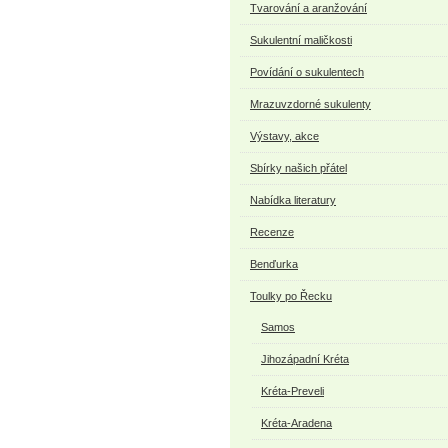
Tvarování a aranžování
Sukulentní maličkosti
Povídání o sukulentech
Mrazuvzdorné sukulenty
Výstavy, akce
Sbírky našich přátel
Nabídka literatury
Recenze
Benďurka
Toulky po Řecku
Samos
Jihozápadní Kréta
Kréta-Preveli
Kréta-Aradena