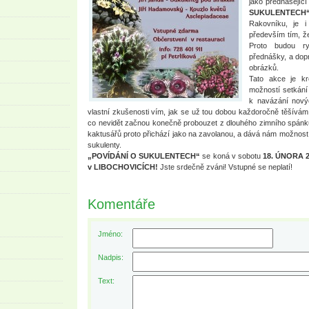
jako přednášejíc
SUKULENTECH“
Rakovníku, je 
především tím, že
Proto budou ry
přednášky, a do
obrázků.
Tato akce je kr
možností setkání s
k navázání novýc
vlastní zkušenosti vím, jak se už tou dobou každoročně těšívám n
co nevidět začnou konečně probouzet z dlouhého zimního spánku
kaktusářů proto přichází jako na zavolanou, a dává nám možnost 
sukulenty.
„POVÍDÁNÍ O SUKULENTECH“
se koná v sobotu
18. ÚNORA 
v LIBOCHOVICÍCH!
Jste srdečně zváni! Vstupné se neplatí!
Komentáře
Jméno:
Nadpis:
Text: