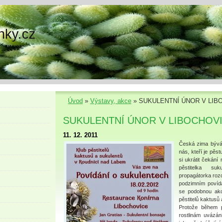
nky.cz
Úvod
»
Výstavy, akce
»
SUKULENTNÍ ÚNOR V LIB
SUKULENTNÍ ÚNOR V LIBOCHOV
11. 12. 2011
Česká zima bývá 
nás, kteří je pě
si ukrátit čekání
pěstitelka su
propagátorka roz
podzimním povídá
se podobnou akc
pěstitelů kaktusů
Protože během p
rostlinám uvázán