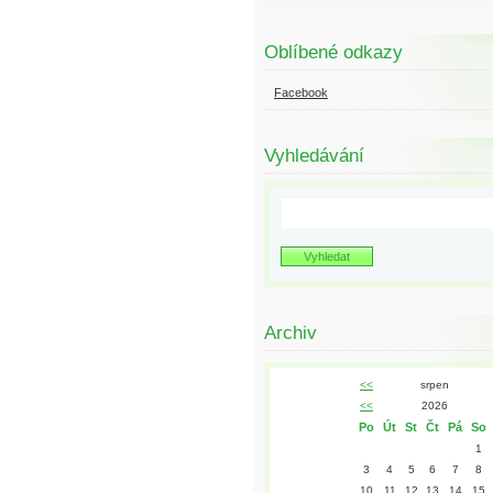
Oblíbené odkazy
Facebook
Vyhledávání
Archiv
<<
srpen
<<
2026
Po
Út
St
Čt
Pá
So
1
3
4
5
6
7
8
10
11
12
13
14
15