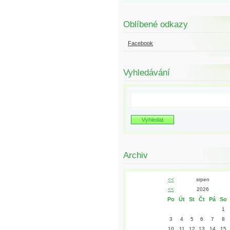
Oblíbené odkazy
Facebook
Vyhledávání
Archiv
<<
srpen
<<
2026
Po
Út
St
Čt
Pá
So
1
3
4
5
6
7
8
10
11
12
13
14
15