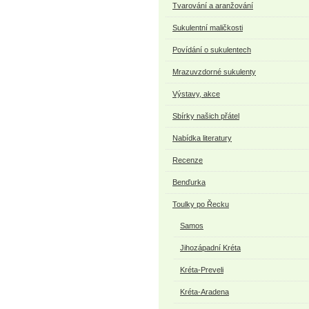
Tvarování a aranžování
Sukulentní maličkosti
Povídání o sukulentech
Mrazuvzdorné sukulenty
Výstavy, akce
Sbírky našich přátel
Nabídka literatury
Recenze
Benďurka
Toulky po Řecku
Samos
Jihozápadní Kréta
Kréta-Preveli
Kréta-Aradena