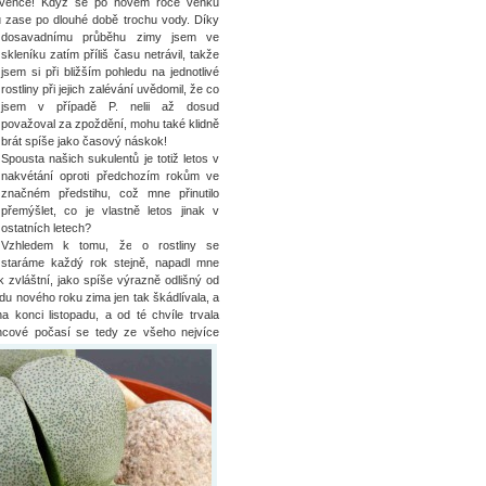
července! Když se po novém roce venku
ku zase po dlouhé době trochu vody. Díky
dosavadnímu průběhu zimy jse
m ve
skleníku zatím příliš času netrávil, takže
jsem si při bližším pohledu na jednotlivé
rostliny při jejich zalévání uvědomil, že co
jsem v případě P. nelii až dosud
považoval za zpoždění, mohu také klidně
brát spíše jako časový náskok!
Spousta našich sukulentů je totiž letos v
nakvétání oproti předchozím rokům ve
značném předstihu, což mne přinutilo
přemýšlet, co je vlastně letos jinak v
ostatních letech?
Vzhledem k tomu, že o rostliny se
staráme každý rok stejně, napadl mne
 zvláštní, jako spíše výrazně odlišný od
du nového roku zima jen tak škádlívala, a
 konci listopadu, a od té chvíle trvala
ncové počasí se tedy ze všeho nejvíce