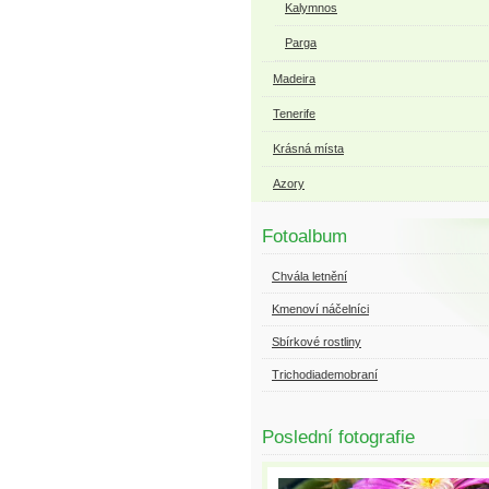
Kalymnos
Parga
Madeira
Tenerife
Krásná místa
Azory
Fotoalbum
Chvála letnění
Kmenoví náčelníci
Sbírkové rostliny
Trichodiademobraní
Poslední fotografie