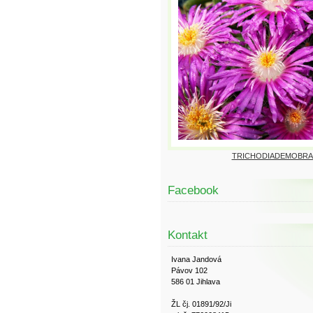
TRICHODIADEMOBRA
Facebook
Kontakt
Ivana Jandová
Pávov 102
586 01 Jihlava
ŽL čj. 01891/92/Ji