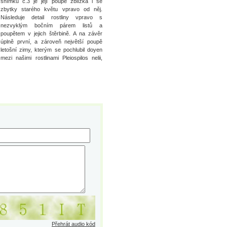
snímku č.3 je její poupě zblízka i se
zbytky starého květu vpravo od něj.
Následuje detail rostliny vpravo s
nezvyklým bočním párem listů a
poupětem v jejich štěrbině. A na závěr
úplně první, a zároveň největší poupě
letošní zimy, kterým se pochlubil doyen
mezi našimi rostlinami Pleiospilos nelii,
Přehrát audio kód