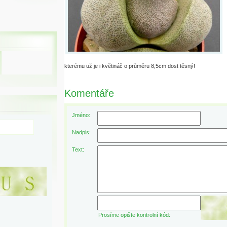
kterému už je i květináč o průměru 8,5cm dost těsný!
Komentáře
Jméno:
Nadpis:
Text:
Prosíme opište kontrolní kód: