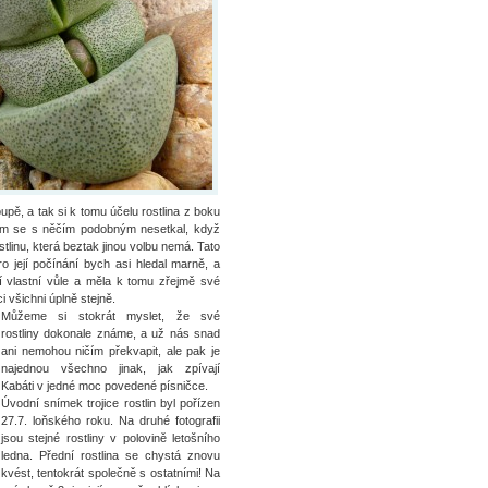
upě, a tak si k tomu účelu rostlina z boku
jsem se s něčím podobným nesetkal, když
inu, která beztak jinou volbu nemá. Tato
ro její počínání bych asi hledal marně, a
jí vlastní vůle a měla k tomu zřejmě své
i všichni úplně stejně.
Můžeme si stokrát myslet, že své
rostliny dokonale známe, a už nás snad
ani nemohou ničím překvapit, ale pak je
najednou všechno jinak, jak zpívají
Kabáti v jedné moc povedené písničce.
Úvodní snímek trojice rostlin byl pořízen
27.7. loňského roku. Na druhé fotografii
jsou stejné rostliny v polovině letošního
ledna. Přední rostlina se chystá znovu
kvést, tentokrát společně s ostatními! Na