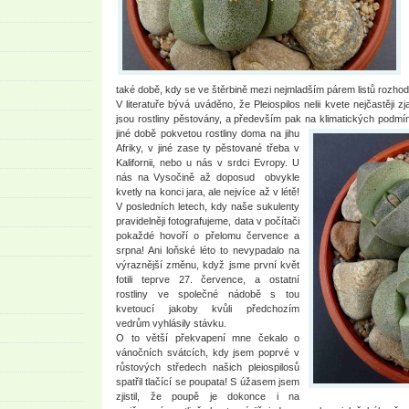
také době, kdy se ve štěrbině mezi nejmladším párem listů rozhod
V literatuře bývá uváděno, že Pleiospilos nelii kvete nejčastěj
jsou rostliny pěstovány, a především pak na klimatických podmín
jiné době pokvetou rostliny doma na jihu
Afriky, v jiné zase ty pěstované třeba v
Kalifornii, nebo u nás v srdci Evropy. U
nás na Vysočině až doposud obvykle
kvetly na konci jara, ale nejvíce až v létě!
V posledních letech, kdy naše sukulenty
pravidelněji fotografujeme, data v počítači
pokaždé hovoří o přelomu července a
srpna! Ani loňské léto to nevypadalo na
výraznější změnu, když jsme první květ
fotili teprve 27. července, a ostatní
rostliny ve společné nádobě s tou
kvetoucí jakoby kvůli předchozím
vedrům vyhlásily stávku.
O to větší překvapení mne čekalo o
vánočních svátcích, kdy jsem poprvé v
růstových středech našich pleiospilosů
spatřil tlačící se poupata! S úžasem jsem
zjistil, že poupě je dokonce i na