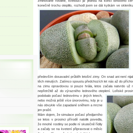
zmiňované rostlině, kvetoucí již jednou na konci loňského 
konečně trochu oteplilo, rozhodl jsem se dát kytkám ve sklení
především dosavadní průběh letošní zimy. On snad ani není nijak
těch minulých. Zatímco spoustu předchozích let nás až do přícho
na zimu opravdovou si pouze hrála, letos začala natvrdo už na
nepřetržitě až do výrazného lednového oteplení.
Loňské prosi
podobalo počasí lednovému v jiných letech,
nebo možná ještě více únorovému, kdy je u
nás obvykle vše zapadané sněhem a mrzne
jen praští.
Mám dojem, že simulace počasí předjarního
se letos v prosinci přírodě natolik povedla,
že mnohé rostliny se podle ní skutečně řídily
a začaly se na kvetení připravovat o měsíc