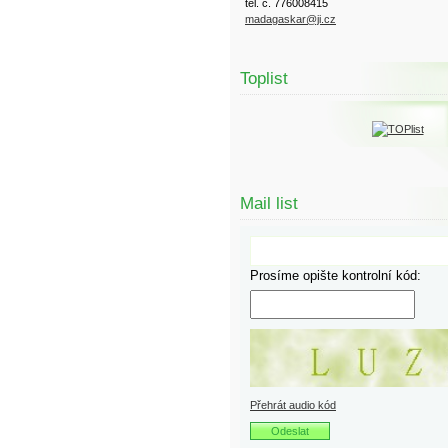
tel. č. 776008415
madagaskar@ji.cz
Toplist
Mail list
Prosíme opište kontrolní kód:
Přehrát audio kód