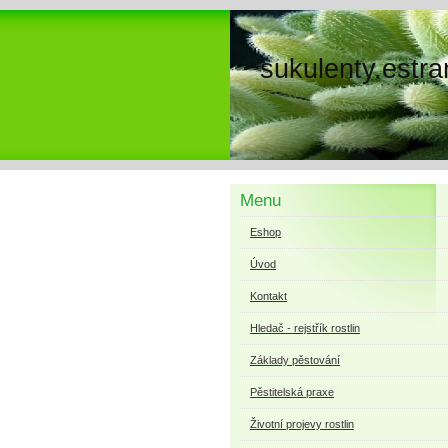
sukulenty.estra
Menu
Eshop
Úvod
Kontakt
Hledač - rejstřík rostlin
Základy pěstování
Pěstitelská praxe
Životní projevy rostlin