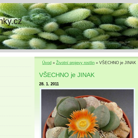
nky.cz
Úvod
»
Životní projevy rostlin
»
VŠECHNO je JINAK
VŠECHNO je JINAK
28. 1. 2011