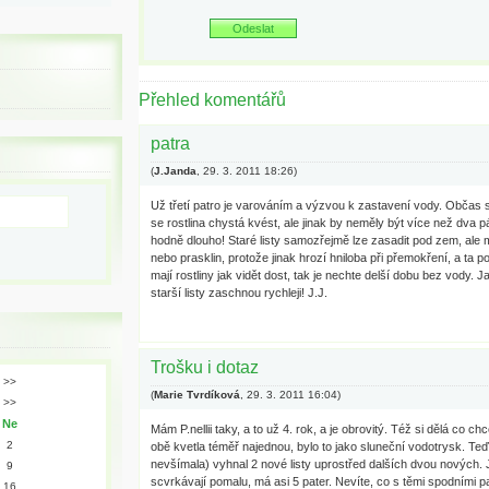
Přehled komentářů
patra
(
J.Janda
,
29. 3. 2011
18:26
)
Už třetí patro je varováním a výzvou k zastavení vody. Občas 
se rostlina chystá kvést, ale jinak by neměly být více než dva p
hodně dlouho! Staré listy samozřejmě lze zasadit pod zem, ale
nebo prasklin, protože jinak hrozí hniloba při přemokření, a ta po
mají rostliny jak vidět dost, tak je nechte delší dobu bez vody. 
starší listy zaschnou rychleji! J.J.
Trošku i dotaz
>>
(
Marie Tvrdíková
,
29. 3. 2011
16:04
)
>>
Ne
Mám P.nellii taky, a to už 4. rok, a je obrovitý. Též si dělá co c
2
obě kvetla téměř najednou, bylo to jako sluneční vodotrysk. Teď
nevšímala) vyhnal 2 nové listy uprostřed dalších dvou nových. Ji
9
scvrkávají pomalu, má asi 5 pater. Nevíte, co s těmi spodními p
16