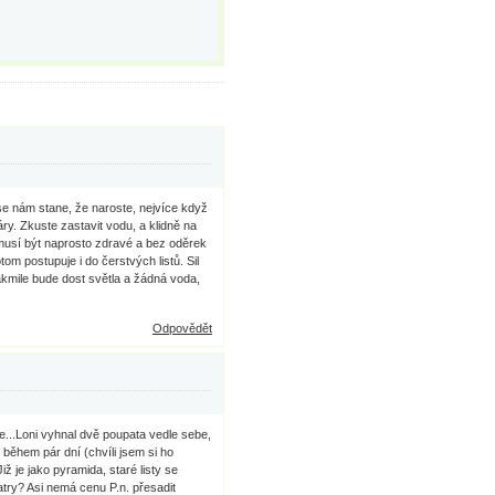
se nám stane, že naroste, nejvíce když
áry. Zkuste zastavit vodu, a klidně na
 musí být naprosto zdravé a bez oděrek
tom postupuje i do čerstvých listů. Sil
Jakmile bude dost světla a žádná voda,
Odpovědět
hce...Loni vyhnal dvě poupata vedle sebe,
 během pár dní (chvíli jsem si ho
ž je jako pyramida, staré listy se
atry? Asi nemá cenu P.n. přesadit