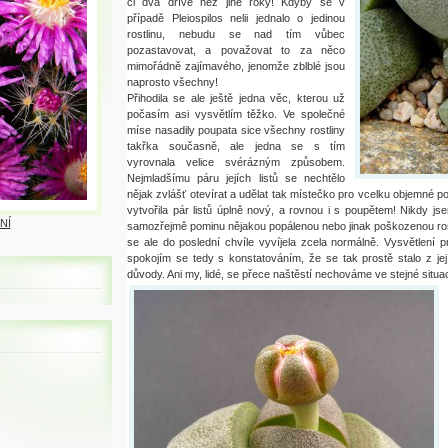
či dva dříve než jiné roky! Kdyby se v
případě Pleiospilos nelii jednalo o jedinou
rostlinu, nebudu se nad tím vůbec
pozastavovat, a považovat to za něco
mimořádně zajímavého, jenomže zblblé jsou
naprosto všechny!
Přihodila se ale ještě jedna věc, kterou už
počasím asi vysvětlím těžko. Ve společné
míse nasadily poupata sice všechny rostliny
takřka současně, ale jedna se s tím
vyrovnala velice svérázným způsobem.
Nejmladšímu páru jejích listů se nechtělo
nějak zvlášť otevírat a udělat tak místečko pro vcelku objemné po
vytvořila pár listů úplně nový, a rovnou i s poupětem! Nikdy 
NÍ
samozřejmě pominu nějakou popálenou nebo jinak poškozenou rostl
se ale do poslední chvíle vyvíjela zcela normálně. Vysvětlení p
spokojím se tedy s konstatováním, že se tak prostě stalo z je
důvody. Ani my, lidé, se přece naštěstí nechováme ve stejné situac