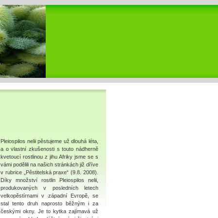
Pleiospilos nelii pěstujeme už dlouhá léta,
a o vlastní zkušenosti s touto nádherně
kvetoucí rostlinou z jihu Afriky jsme se s
vámi podělili na našich stránkách již dříve
v rubrice „Pěstitelská praxe“ (9.8. 2008).
Díky množství rostlin Pleiospilos nelii,
produkovaných v posledních letech
velkopěstírnami v západní Evropě, se
stal tento druh naprosto běžným i za
českými okny. Je to kytka zajímavá už