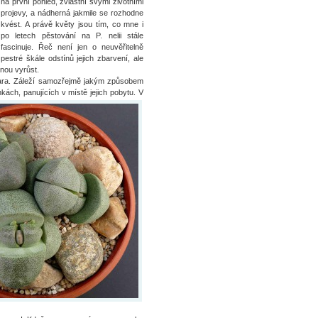
na první pohled, zvláštní svými životními
projevy, a nádherná jakmile se rozhodne
kvést. A právě květy jsou tím, co mne i
po letech pěstování na P. nelii stále
fascinuje. Řeč není jen o neuvěřitelně
pestré škále odstínů jejich zbarvení, ale
nou vyrůst.
i zjara. Záleží samozřejmě jakým způsobem
kách, panujících v místě jejich pobytu.
V