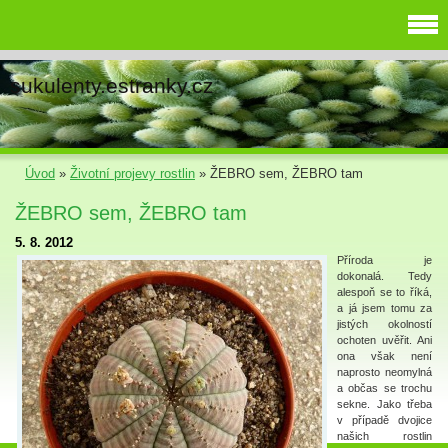
sukulenty.estranky.cz
Úvod
»
Životní projevy rostlin
»
ŽEBRO sem, ŽEBRO tam
ŽEBRO sem, ŽEBRO tam
5. 8. 2012
Příroda je
dokonalá. Tedy
alespoň se to říká,
a já jsem tomu za
jistých okolností
ochoten uvěřit. Ani
ona však není
naprosto neomylná
a občas se trochu
sekne. Jako třeba
v případě dvojice
našich rostlin