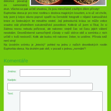
dokonce považují
za samostatný
druh. Všichni se pak určitě shodnou, že jsou mimořádně zdařilým dílem přírody!
Euphorbia obesa je pro mne rostlina s doslova magickým kouzlem, a to už od chvíle,
kdy jsem ji kdysi dávno poprvé spatřil na černobílé fotografii v nějaké kaktusářské
knize ze šedesátých let minulého století. Její jednoduchá krása se může velice
snadno stát předmětem sukulentářské posedlosti. Kolikrát už jsem si říkal, že si
žádnou novou nebudu pořizovat, ale nakonec stejně čas od času jejich vábení
neodolám. Desetižeberné samozřejmě zůstaly v naší sbírce obě a semínka z nich
určitě v koši neskončí. Kolik ale budou mít nakonec žeber, to uvidíme. Příroda totiž
není stroj!
Na úvodním snímku je „letecký“ pohled na jednu z našich desetibokých rostlin
Euphorbia obesa. Na druhém pak obě, v pozadí s jednou „normální“!
Komentáře
Jméno:
Nadpis:
Text: