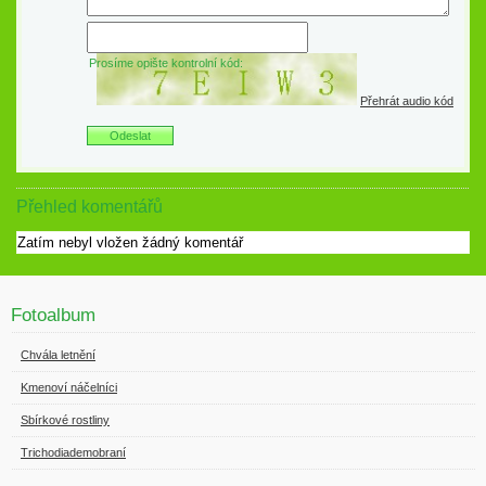
Prosíme opište kontrolní kód:
Přehrát audio kód
Přehled komentářů
Zatím nebyl vložen žádný komentář
Fotoalbum
Chvála letnění
Kmenoví náčelníci
Sbírkové rostliny
Trichodiademobraní