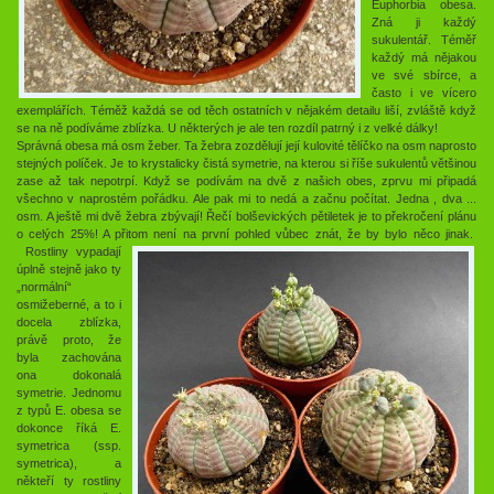
Euphorbia obesa.
Zná ji každý
sukulentář. Téměř
každý má nějakou
ve své sbírce, a
často i ve vícero
exemplářích. Téměž každá se od těch ostatních v nějakém detailu liší, zvláště když
se na ně podíváme zblízka. U některých je ale ten rozdíl patrný i z velké dálky!
Správná obesa má osm žeber. Ta žebra zozdělují její kulovité tělíčko na osm naprosto
stejných políček. Je to krystalicky čistá symetrie, na kterou si říše sukulentů většinou
zase až tak nepotrpí. Když se podívám na dvě z našich obes, zprvu mi připadá
všechno v naprostém pořádku. Ale pak mi to nedá a začnu počítat. Jedna , dva ...
osm. A ještě mi dvě žebra zbývají! Řečí bolševických pětiletek je to překročení plánu
o celých 25%! A přitom není na první pohled vůbec znát, že by bylo něco jinak.
Rostliny vypadají
úplně stejně jako ty
„normální“
osmižeberné, a to i
docela zblízka,
právě proto, že
byla zachována
ona dokonalá
symetrie. Jednomu
z typů E. obesa se
dokonce říká E.
symetrica (ssp.
symetrica), a
někteří ty rostliny