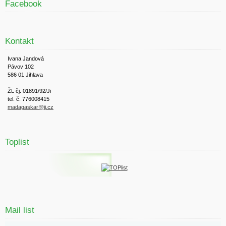
Facebook
Kontakt
Ivana Jandová
Pávov 102
586 01 Jihlava
ŽL čj. 01891/92/Ji
tel. č. 776008415
madagaskar@ji.cz
Toplist
Mail list