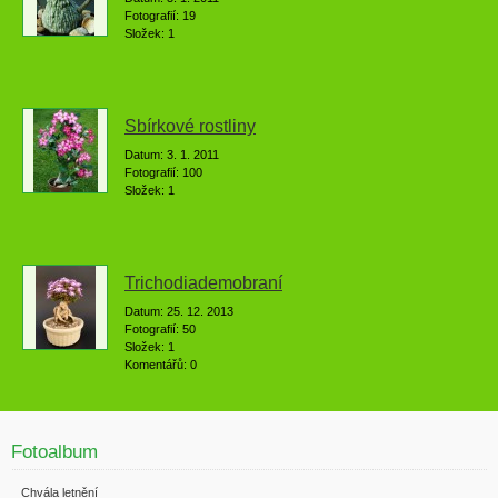
Fotografií:
19
Složek:
1
Sbírkové rostliny
Datum:
3. 1. 2011
Fotografií:
100
Složek:
1
Trichodiademobraní
Datum:
25. 12. 2013
Fotografií:
50
Složek:
1
Komentářů:
0
Fotoalbum
Chvála letnění