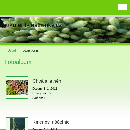
sukulenty.estranky.cz
Úvod
»
Fotoalbum
Fotoalbum
Chvála letnění
Datum:
3. 1. 2011
Fotografií:
35
Složek:
1
Kmenoví náčelníci
Datum:
3. 1. 2011