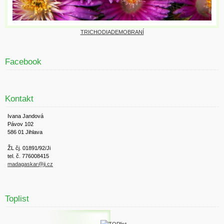
TRICHODIADEMOBRANÍ
Facebook
Kontakt
Ivana Jandová
Pávov 102
586 01 Jihlava
ŽL čj. 01891/92/Ji
tel. č. 776008415
madagaskar@ji.cz
Toplist