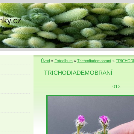
nky.cz
Úvod
»
Fotoalbum
»
Trichodiademobraní
»
TRICHOD
TRICHODIADEMOBRANÍ
013