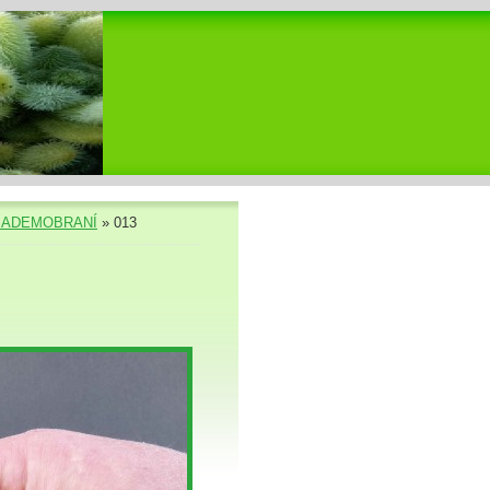
IADEMOBRANÍ
»
013