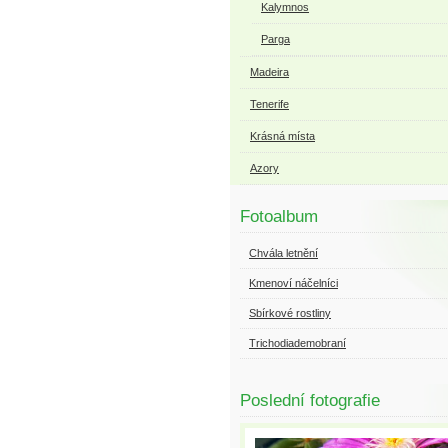
Kalymnos
Parga
Madeira
Tenerife
Krásná místa
Azory
Fotoalbum
Chvála letnění
Kmenoví náčelníci
Sbírkové rostliny
Trichodiademobraní
Poslední fotografie