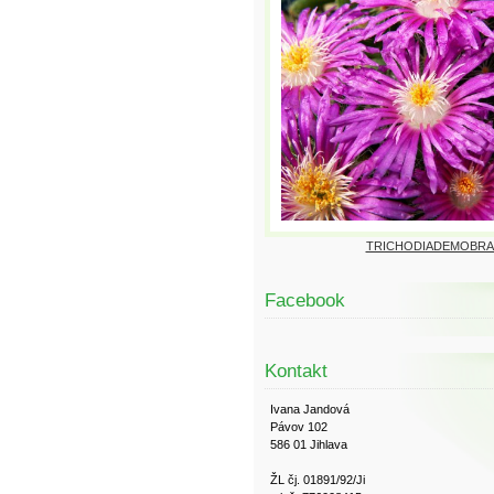
TRICHODIADEMOBRA
Facebook
Kontakt
Ivana Jandová
Pávov 102
586 01 Jihlava
ŽL čj. 01891/92/Ji