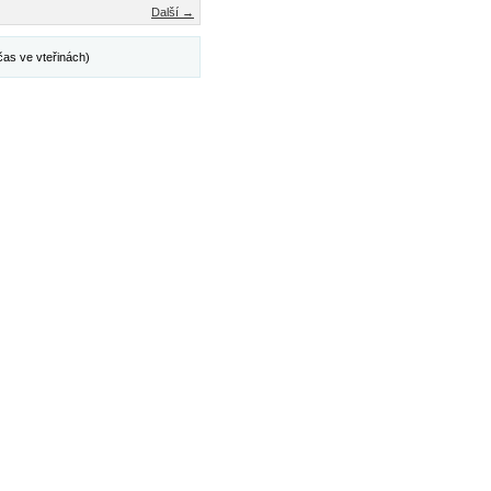
Další →
čas ve vteřinách)