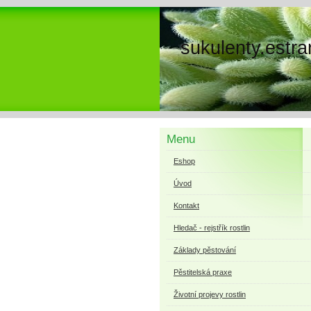
sukulenty.estra
Menu
Eshop
Úvod
Kontakt
Hledač - rejstřík rostlin
Základy pěstování
Pěstitelská praxe
Životní projevy rostlin