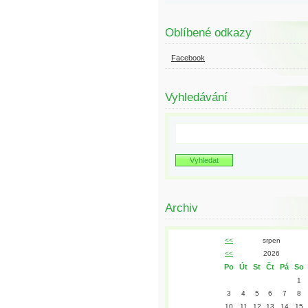
Oblíbené odkazy
Facebook
Vyhledávání
Archiv
<<
srpen
<<
2026
Po
Út
St
Čt
Pá
So
1
3
4
5
6
7
8
10
11
12
13
14
15