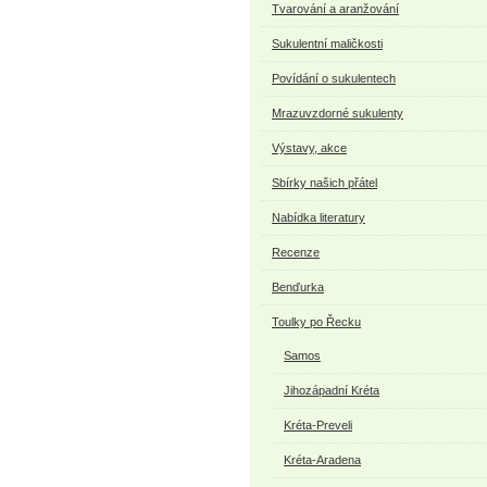
Tvarování a aranžování
Sukulentní maličkosti
Povídání o sukulentech
Mrazuvzdorné sukulenty
Výstavy, akce
Sbírky našich přátel
Nabídka literatury
Recenze
Benďurka
Toulky po Řecku
Samos
Jihozápadní Kréta
Kréta-Preveli
Kréta-Aradena