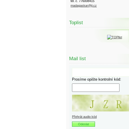
tel. č. 776008415
madagaskar@ji.cz
Toplist
Mail list
Prosíme opište kontrolní kód:
Přehrát audio kód