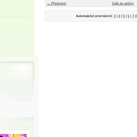
← Předchozí
Zpět do složky
Automatické procházení:
3
|
4
|
5
|
6
|
7
(