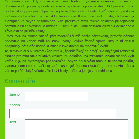
Od poloviny září, kdy ji přivezeme z naší tradiční výstavy v jihlavském muzeu, už
dostává vodu pouze sporadicky a musí spoléhat spíše na déšť. Od počátku října
bedlivě sleduji předpovědi počasí, a jakmile hlásí delší období dešťů, nastává poslední
stěhování toho roku. Také ve skleníku má naše tlustice své stálé místo, jak ho mívají
štamgasti ve svých hospůdkách. Zde přečkává zimu takřka nasucho při teplotách
pohybujících se většinou v rozmezí 3-10° Celsia. Vodu dostává jen zcela výjimečně v
závislosti na průběhu zimy.
Letos byla na dlouhé suché přezimování zřejmě dobře připravena, protože ačkoliv
nedostala od konce září ani kapku vody, takřka žádné spodní listy z ní dosud
neopadaly, přestože hodně sil musela investovat i do množství květů.
Ať si milovníci sukulentářských rarit a „špeků“ říkají co chtějí, ale obyčejná rozkvetlá
tlustice pro mne stále zůstává královskou odměnou za mimimální snahu rostlině vyjít
vstříc v jejích skromných požadavcích. Abych se s vámi mohl o tu radost podělit,
vykonal jsem letos s naší nejstarší tlusticí ještě jednu (zpáteční) cestu navíc. Třeba
vás to potěší, když všude vůkol leží haldy sněhu a jaro je v nedohlednu.
Komentáře
Jméno:
Nadpis:
Text: