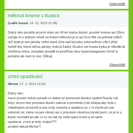
Odpovědět
měknutí kmene u tlustice
(
Luděk hanzal
,
14. 12. 2015
21:58
)
Dobrý den poraďte prosím mám asi 40 let starou tlustici ,pruměr kmene asi 20cm
začala mi v jednom místě na kmeni měknout je to asi 5cm flek na pohmat měkčí
než jinde je tam jakoby velmi stará rýha nad bývalou odstraněnou větví před
hodně lety která občas jakoby mokvá žadný škudce ani houba kytka je několikrát
ošetřena ortiva ,mospilan poradili mi postříkat ránu hypermanganem mírně to
pomáhá ale není to ono ,Děkuji
Odpovědět
zimní opadávání
(
Michal
,
17. 2. 2013
13:02
)
Dobry den,
muze prosim nekdo poradit co delam pri pestovani tlustice spatne?kazdy rok
kdyz skonci leto prestanu tlustici zalevat a premistim ji do sklepa,aby byla v
chladnejsim prostredi a ona vzdy sesicha a opadava az z ni zbyde jen par
vetvicek.nic mene na jare obrazi asi s prisunem slunicka.myslel jsem ,ze je to u
tlustic normalni jev,ale co tu ctu tak by mela spise kvest a ne takto
opadavat..vcem je tedy chaba???
predem dekuji Michal T.