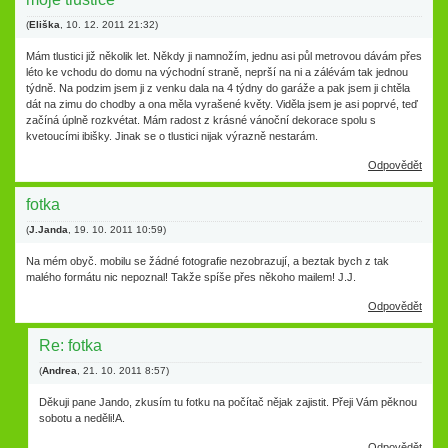
(
Eliška
,
10. 12. 2011
21:32
)
Mám tlustici již několik let. Někdy ji namnožím, jednu asi půl metrovou dávám přes
léto ke vchodu do domu na východní straně, neprší na ni a zálévám tak jednou
týdně. Na podzim jsem ji z venku dala na 4 týdny do garáže a pak jsem ji chtěla
dát na zimu do chodby a ona měla vyrašené květy. Viděla jsem je asi poprvé, teď
začíná úplně rozkvétat. Mám radost z krásné vánoční dekorace spolu s
kvetoucími ibišky. Jinak se o tlustici nijak výrazně nestarám.
Odpovědět
fotka
(
J.Janda
,
19. 10. 2011
10:59
)
Na mém obyč. mobilu se žádné fotografie nezobrazují, a beztak bych z tak
malého formátu nic nepoznal! Takže spíše přes někoho mailem! J.J.
Odpovědět
Re: fotka
(
Andrea
,
21. 10. 2011
8:57
)
Děkuji pane Jando, zkusím tu fotku na počítač nějak zajistit. Přeji Vám pěknou
sobotu a neděli!A.
Odpovědět