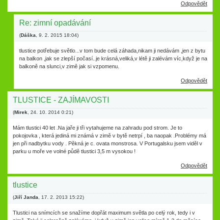
Odpovědět
Re: zimní opadávání
(
Dáška
,
9. 2. 2015
18:04
)
tlustice potřebuje světlo...v tom bude celá záhada,nikam ji nedávám ,jen z bytu
na balkon ,jak se zlepší počasí..je krásná,veliká,v létě ji zalévám víc,když je na
balkoně na slunci,v zimě jak si vzpomenu.
Odpovědět
TLUSTICE - ZAJÍMAVOSTI
(
Mirek
,
24. 10. 2014
0:21
)
Mám tlustici 40 let .Na jaře ji tři vytahujeme na zahradu pod strom. Je to
pokojovka , která jediná mi známá v zimě v bytě netrpí , ba naopak .Problémy má
jen při nadbytku vody . Pěkná je c. ovata monstrosa. V Portugalsku jsem viděl v
parku u moře ve volné půdě tlustici 3,5 m vysokou !
Odpovědět
tlustice
(
Jiří Janda
,
17. 2. 2013
15:22
)
Tlustici na snímcích se snažíme dopřát maximum světla po celý rok, tedy i v