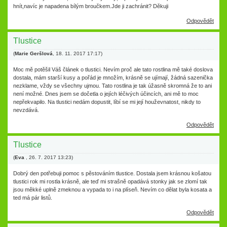
hnít,navíc je napadena bílým broučkem.Jde ji zachránit? Děkuji
Odpovědět
Tlustice
(
Marie Geršlová
,
18. 11. 2017
17:17
)
Moc mě potěšil Váš článek o tlustici. Nevím proč ale tato rostlina mě také doslova
dostala, mám starší kusy a pořád je množím, krásně se ujímají, žádná sazenička
nezklame, vždy se všechny ujmou. Tato rostlina je tak úžasně skromná že to ani
není možné. Dnes jsem se dočetla o jejích léčivých účincích, ani mě to moc
nepřekvapilo. Na tlustici nedám dopustit, líbí se mi její houževnatost, nikdy to
nevzdává.
Odpovědět
Tlustice
(
Eva
,
26. 7. 2017
13:23
)
Dobrý den potřebuji pomoc s pěstováním tlustice. Dostala jsem krásnou košatou
tlustici rok mi rostla krásně, ale teď mi strašně opadává stonky jak se zlomí tak
jsou měkké uplně zmeknou a vypada to i na plíseň. Nevím co dělat byla kosata a
ted má pár listů.
Odpovědět