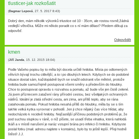
tlusticer-jak rozkošatit
(
Dagmar Lepová
,
27. 5. 2017
8:43
)
Dobrý den, mám několik výkonků trlustice od 10 - 35cm, ale rostou rovně,žádná
vedlejší větvička. Může mi někdo poradit co s ní mám dělast? Předem děkuji za
odpověď.
Odpovědět
kmen
(
Jiří Janda
,
15. 12. 2015
18:04
)
Podle Vašeho popisu by to měla být docela určitě hniloba. Místa po odlomených
větvích bývají trochu citlivější, a to i po dlouhých letech. Kdybych se do podobné
situace dostal sám, každopádně bych se snažil odstranit vše měkké, protože
hniloba bude samozřejmě postupovat všemi směry a především do hloubky.
Chce to postupovat opravdu s rozvahou a pomalu, až bude vše jen čistě zelené.
Já jsem příznivcem zatažení rány přírodní cestou, bez všelijakých ochranných
nátěrů. Ideální je zlatá střední cesta, ani zima, ani příliš teplo, aby se rána
zatahovala pomalu. Pokud hniloba nesahá příliš do hloubky, měla by se s tím
takhle velká kytka vyrovnat v pohodě. Jen ji chce nějaký čas více hlídat, aby
nedocházelo k recidivě hniloby. Nejčastější příčinou podobných problémů je, že
pod suchou slupkou v ráně, o níž píšete, se usadí třeba vlnatka, která nahlodá
tkáň a v místě narušení je naráz vstupní brána pro infekci či hnilobu. Kdybyste
poslal fotku (mail. adresu najdete v kontaktu), bylo by to ještě lepší. Přeji hodně
štěstí! J.J.