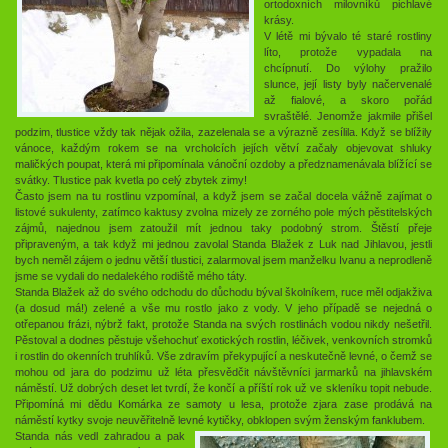
ortodoxních milovníků pichlavé
krásy.
V létě mi bývalo té staré rostliny
líto, protože vypadala na
chcípnutí. Do výlohy pražilo
slunce, její listy byly načervenalé
až fialové, a skoro pořád
svraštělé. Jenomže jakmile přišel
podzim, tlustice vždy tak nějak ožila, zazelenala se a výrazně zesílila. Když se blížily
vánoce, každým rokem se na vrcholcích jejích větví začaly objevovat shluky
maličkých poupat, která mi připomínala vánoční ozdoby a předznamenávala blížící se
svátky. Tlustice pak kvetla po celý zbytek zimy!
Často jsem na tu rostlinu vzpomínal, a když jsem se začal docela vážně zajímat o
listové sukulenty, zatímco kaktusy zvolna mizely ze zorného pole mých pěstitelských
zájmů, najednou jsem zatoužil mít jednou taky podobný strom. Štěstí přeje
připraveným, a tak když mi jednou zavolal Standa Blažek z Luk nad Jihlavou, jestli
bych neměl zájem o jednu větší tlustici, zalarmoval jsem manželku Ivanu a neprodleně
jsme se vydali do nedalekého rodiště mého táty.
Standa Blažek až do svého odchodu do důchodu býval školníkem, ruce měl odjakživa
(a dosud má!) zelené a vše mu rostlo jako z vody. V jeho případě se nejedná o
otřepanou frázi, nýbrž fakt, protože Standa na svých rostlinách vodou nikdy nešetřil.
Pěstoval a dodnes pěstuje všehochuť exotických rostlin, léčivek, venkovních stromků
i rostlin do okenních truhlíků. Vše zdravím překypující a neskutečně levné, o čemž se
mohou od jara do podzimu už léta přesvědčit návštěvníci jarmarků na jihlavském
náměstí. Už dobrých deset let tvrdí, že končí a příští rok už ve skleníku topit nebude.
Připomíná mi dědu Komárka ze samoty u lesa, protože zjara zase prodává na
náměstí kytky svoje neuvěřitelně levné kytičky, obklopen svým ženským fanklubem.
Standa nás vedl zahradou a pak