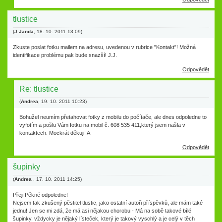
tlustice
(
J.Janda
,
18. 10. 2011
13:09
)
Zkuste poslat fotku mailem na adresu, uvedenou v rubrice "Kontakt"! Možná
identifikace problému pak bude snazší! J.J.
Odpovědět
Re: tlustice
(
Andrea
,
19. 10. 2011
10:23
)
Bohužel neumím přetahovat fotky z mobilu do počítače, ale dnes odpoledne to
vyfotím a pošlu Vám fotku na mobil č. 608 535 411,který jsem našla v
kontaktech. Mockrát děkuji! A.
Odpovědět
šupinky
(
Andrea
,
17. 10. 2011
14:25
)
Přeji Pěkné odpoledne!
Nejsem tak zkušený pěstitel tlustic, jako ostatní autoři příspěvků, ale mám také
jednu! Jen se mi zdá, že má asi nějakou chorobu - Má na sobě takové bílé
šupinky, vždycky je nějaký lísteček, který je takový vyschlý a je celý v těch