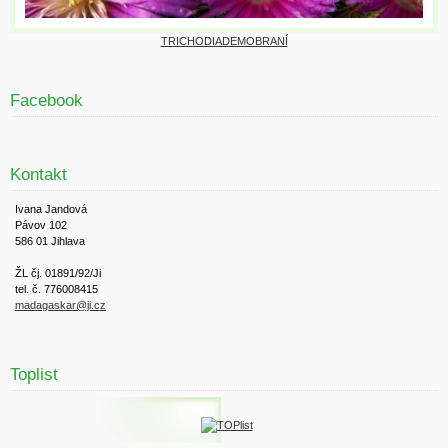
TRICHODIADEMOBRANÍ
Facebook
Kontakt
Ivana Jandová
Pávov 102
586 01 Jihlava
ŽL čj. 01891/92/Ji
tel. č. 776008415
madagaskar@ji.cz
Toplist