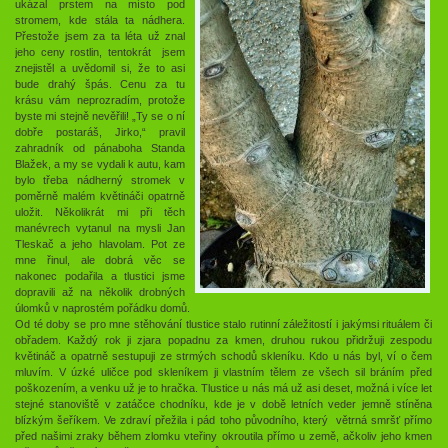
ukázal prstem na místo pod
stromem, kde stála ta nádhera.
Přestože jsem za ta léta už znal
jeho ceny rostlin, tentokrát jsem
znejistěl a uvědomil si, že to asi
bude drahý špás. Cenu za tu
krásu vám neprozradím, protože
byste mi stejně nevěřili! „Ty se o ní
dobře postaráš, Jirko,“ pravil
zahradník od pánaboha Standa
Blažek, a my se vydali k autu, kam
bylo třeba nádherný stromek v
poměrně malém květináči opatrně
uložit. Několikrát mi při těch
manévrech vytanul na mysli Jan
Tleskač a jeho hlavolam. Pot ze
mne řinul, ale dobrá věc se
nakonec podařila a tlustici jsme
dopravili až na několik drobných
úlomků v naprostém pořádku domů.
Od té doby se pro mne stěhování tlustice stalo rutinní záležitostí i jakýmsi rituálem či
obřadem. Každý rok ji zjara popadnu za kmen, druhou rukou přidržuji zespodu
květináč a opatrně sestupuji ze strmých schodů skleníku. Kdo u nás byl, ví o čem
mluvím. V úzké uličce pod skleníkem ji vlastním tělem ze všech sil bráním před
poškozením, a venku už je to hračka. Tlustice u nás má už asi deset, možná i více let
stejné stanoviště v zatáčce chodníku, kde je v době letních veder jemně stíněna
blízkým šeříkem. Ve zdraví přežila i pád toho původního, který větrná smršť přímo
před našimi zraky během zlomku vteřiny okroutila přímo u země, ačkoliv jeho kmen