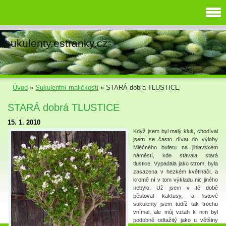
sukulenty.estranky.cz
Úvod
»
Sukulentní maličkosti
»
STARÁ dobrá TLUSTICE
STARÁ dobrá TLUSTICE
15. 1. 2010
Když jsem byl malý kluk, chodíval
jsem se často dívat do výlohy
Mléčného bufetu na jihlavském
náměstí, kde stávala stará
tlustice. Vypadala jako strom, byla
zasazena v hezkém květináči, a
kromě ní v tom výkladu nic jiného
nebylo. Už jsem v té době
pěstoval kaktusy, a listové
sukulenty jsem tudíž tak trochu
vnímal, ale můj vztah k nim byl
podobně odtažitý jako u většiny