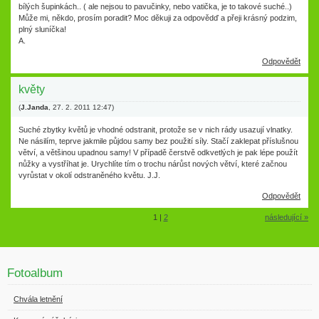
bílých šupinkách.. ( ale nejsou to pavučinky, nebo vatička, je to takové suché..)
Může mi, někdo, prosím poradit? Moc děkuji za odpovědď a přeji krásný podzim,
plný sluníčka!
A.
Odpovědět
květy
(
J.Janda
,
27. 2. 2011
12:47
)
Suché zbytky květů je vhodné odstranit, protože se v nich rády usazují vlnatky.
Ne násilím, teprve jakmile půjdou samy bez použití síly. Stačí zaklepat příslušnou
větví, a většinou upadnou samy! V případě čerstvě odkvetlých je pak lépe použít
nůžky a vystříhat je. Urychlíte tím o trochu nárůst nových větví, které začnou
vyrůstat v okolí odstraněného květu. J.J.
Odpovědět
1
|
2
následující »
Fotoalbum
Chvála letnění