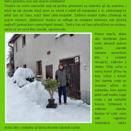
měl v průměru více než dvacet centimetrů!
Tlustice na svém stanovišti stojí od jarního přenesení ze skleníku až do podzimu, i
když ne tak docela. Když jsem se zmínil o rutině při manipulaci s ní, zdokonaluji se
ještě čas od času, když hlásí silná krupobití. Zatímco ostatní kytky zůstávají na
svých místech, „Blažkova“ tlustice se stěhuje do nedaleké místnosti, kde přečká
nejhorší (pokud jsem samozřejmě doma!). Také ji čas od času převážíme na výstavy,
takže už se za ta léta i docela nacestovala.
Pokud neprší, dbám
aby dostávala zjara
vodu alespoň jednou
týdně. Jakmile
nastane opravdové
léto a vydatně
nezaprší, zalévám ji
obden. Vždy večer a
shora konví přímo na
listy, větve i kmen!
Jen zlomek vody se
dostane přímo do
substrátu, kam potom
ještě celé hodiny kape
voda z její rozložité
koruny. Vzhledem k
velikosti nádoby
tlustice té vody zase
tolik najednou
nedostává, takže
druhý den v poledne už bývá obvykle substrát suchý.