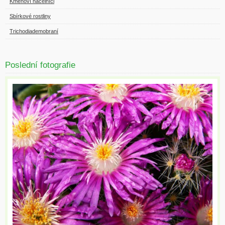
Kmenoví náčelníci
Sbírkové rostliny
Trichodiademobraní
Poslední fotografie