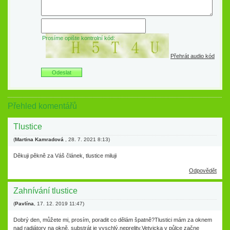
Prosíme opište kontrolní kód:
Přehrát audio kód
Přehled komentářů
Tlustice
(
Martina Kamradová
,
28. 7. 2021
8:13
)
Děkuji pěkně za Váš článek, tlustice miluji
Odpovědět
Zahnívání tlustice
(
Pavlína
,
17. 12. 2019
11:47
)
Dobrý den, můžete mi, prosím, poradit co dělám špatně?Tlustici mám za oknem
nad radiátory na okně, substrát je vyschlý,neprelity.Vetvicka v půlce začne