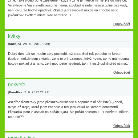
zimě. Také ji celoročně zaléváme, i když v zimě jen velice mírně 1-2 do měsíce.
Ve sklepě ta Vaše světla asi příliš nemá, a pokud je řadu měsíců úplně bez vody,
není divu, že hodně opadává. Zkuste ji přezimovat někde na chodbě nebo
jakémkoliv světlém místě, kde nemrzne. J.J.
Odpovědět
kvítky
(
Kullajda
,
28. 10. 2012
9:39
)
Dobrý den, tak se musím taky pochlubit..už snad třetí rok po sobě mi kvete
tlustice.. někde sem slyšela , že je to prý vzácnost když kvete, tak to mám doma
hotový poklad :) a na to, že jí moc péče nevěnuji, tak mi rostě uplně před očima..
Odpovědět
nekvete
(
Karollisa
,
2. 6. 2012
21:21
)
Asi před třemi raky jsme přesazovali tlustice a odpadlo z ní pár lístků (konců,
dvojic až trojic) která jsem zasadila a teď jseu velká asi dvacet centimetrů.
Přesadila jsem je asi tak na začátku jara. Ale pořád nekvetou... :( nevíte tu někdo
co s tím??
Odpovědět
moje tlustice