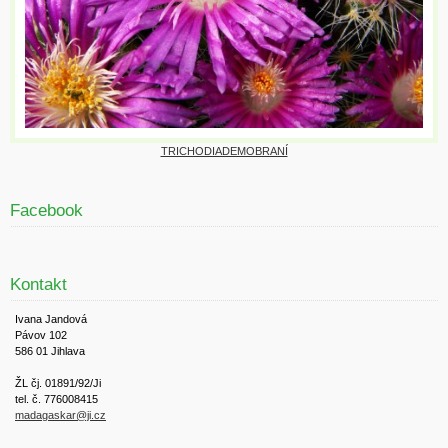
TRICHODIADEMOBRANÍ
Facebook
Kontakt
Ivana Jandová
Pávov 102
586 01 Jihlava
ŽL čj. 01891/92/Ji
tel. č. 776008415
madagaskar@ji.cz