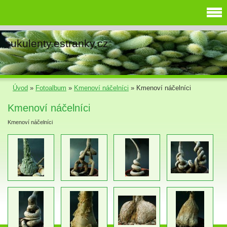
sukulenty.estranky.cz
Úvod
»
Fotoalbum
»
Kmenoví náčelníci
»
Kmenoví náčelníci
Kmenoví náčelníci
Kmenoví náčelníci