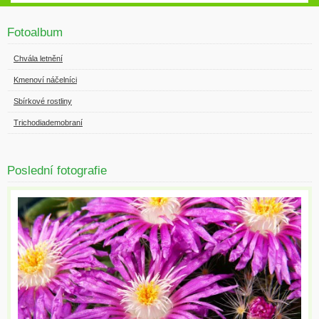
Fotoalbum
Chvála letnění
Kmenoví náčelníci
Sbírkové rostliny
Trichodiademobraní
Poslední fotografie