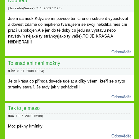
Nádhera
(
Javas-Na(Vašek)
,
7. 1. 2009
17:23
)
Jsem samouk.Když se mi povede ten či onen sukulent vypěstovat
a dovést zdárně do nějakého tvaru,jsem se svoji několika měsíční
prací uspokojen.Ale jen do té doby co jedu na výstavu nebo
navštívín nějaké ty stránky(jako ty vaše).TO JE KRÁSA A
N8DHERA!!!!
Odpovědět
To snad ani není možný
(
Lída
,
8. 11. 2008
13:24
)
Je to krása co příroda dovede udělat a díky všem, kteří se o tyto
stránky starají. Je tady jak v pohádce!!!
Odpovědět
Tak to je maso
(
Ria
,
19. 7. 2008
15:08
)
Moc pěkný kmínky
Odpovědět