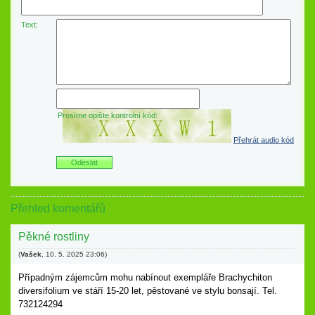
Text:
Prosíme opište kontrolní kód:
Přehrát audio kód
Přehled komentářů
Pěkné rostliny
(
Vašek
,
10. 5. 2025
23:06
)
Případným zájemcům mohu nabínout exempláře Brachychiton
diversifolium ve stáří 15-20 let, pěstované ve stylu bonsají. Tel.
732124294