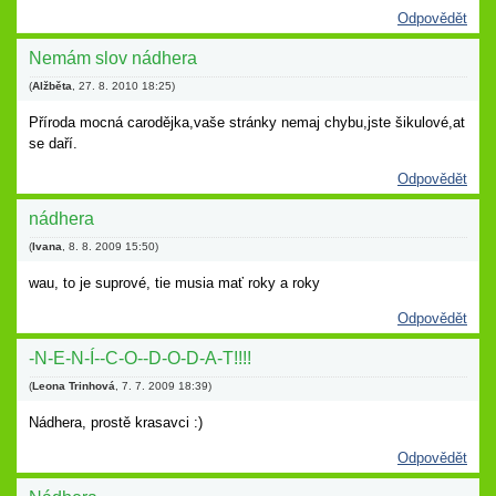
Odpovědět
Nemám slov nádhera
(
Alžběta
,
27. 8. 2010
18:25
)
Příroda mocná carodějka,vaše stránky nemaj chybu,jste šikulové,at
se daří.
Odpovědět
nádhera
(
Ivana
,
8. 8. 2009
15:50
)
wau, to je suprové, tie musia mať roky a roky
Odpovědět
-N-E-N-Í--C-O--D-O-D-A-T!!!!
(
Leona Trinhová
,
7. 7. 2009
18:39
)
Nádhera, prostě krasavci :)
Odpovědět