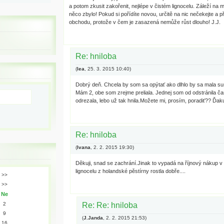
a potom zkusit zakořenit, nejlépe v čistém lignocelu. Záleží na 
něco zbylo! Pokud si pořídíte novou, určitě na nic nečekejte a př
obchodu, protože v čem je zasazená nemůže růst dlouho! J.J.
Re: hniloba
(
lea
,
25. 3. 2015
10:40
)
Dobrý deň. Chcela by som sa opýtať ako dlhlo by sa mala suš
Mám 2, obe som zrejme preliala. Jednej som od odstránila č
odrezala, lebo už tak hnila.Možete mi, prosím, poradiť?? Ďak
Re: hniloba
(
Ivana
,
2. 2. 2015
19:30
)
Děkuji, snad se zachrání.Jinak to vypadá na říjnový nákup v 
lignocelu z holandské pěstírny rostla dobře....
>>
>>
Ne
2
Re: Re: hniloba
9
(
J.Janda
,
2. 2. 2015
21:53
)
16