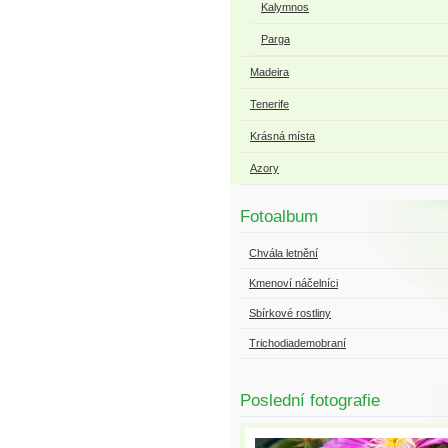
Kalymnos
Parga
Madeira
Tenerife
Krásná místa
Azory
Fotoalbum
Chvála letnění
Kmenoví náčelníci
Sbírkové rostliny
Trichodiademobraní
Poslední fotografie