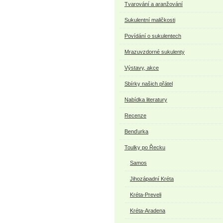
Tvarování a aranžování
Sukulentní maličkosti
Povídání o sukulentech
Mrazuvzdorné sukulenty
Výstavy, akce
Sbírky našich přátel
Nabídka literatury
Recenze
Benďurka
Toulky po Řecku
Samos
Jihozápadní Kréta
Kréta-Preveli
Kréta-Aradena