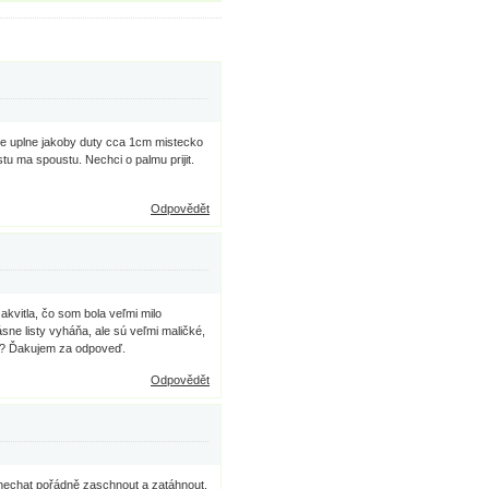
je uplne jakoby duty cca 1cm mistecko
stu ma spoustu. Nechci o palmu prijit.
Odpovědět
kvitla, čo som bola veľmi milo
rásne listy vyháňa, ale sú veľmi maličké,
ečo? Ďakujem za odpoveď.
Odpovědět
 nechat pořádně zaschnout a zatáhnout,