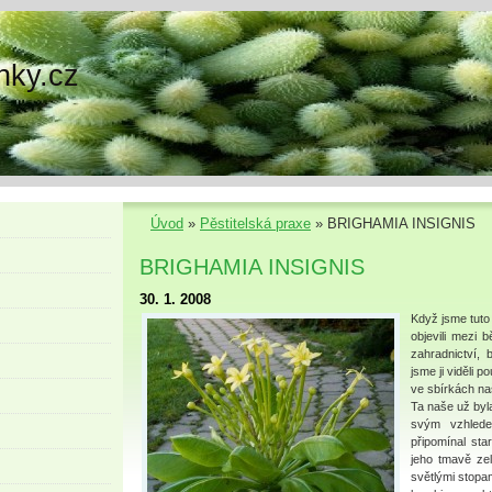
nky.cz
Úvod
»
Pěstitelská praxe
»
BRIGHAMIA INSIGNIS
BRIGHAMIA INSIGNIS
30. 1. 2008
Když jsme tuto
objevili mezi
zahradnictví,
jsme ji viděli 
ve sbírkách naš
Ta naše už byla
svým vzhled
připomínal st
jeho tmavě zel
světlými stopa