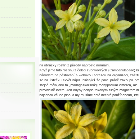
na obrázky rostlin z přírody naprosto normální.
Když jsme tuto rostlinu z čeledi zvonkovitých (Campanulaceae) ku
návodem na pěstování a webovou adresou na organizaci, zaštiťu
se na lístečku skvěl nápis, hlásající že jsme právě zakoupili
stejně málo jako ta „madagaskarská“(Pachypodium lamerei), ale
pravidelně kvete. Jen kdyby nebyla takovým silným magnetem na s
najednou všude plno, a my musíme chtě nechtě použít chemii, kte