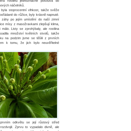
terá rostlinu jednoznačně posouvá do
ových náčelníků.
 byla stoprocentní vlhkost, takže svěže
spořádané do růžice, byly krásně napnuté.
 záhy po jejím umístění do naší zimní
ice mísy z masožravkami zlepšují klima,
i málo. Listy se zprohýbaly, ale rostlina
sadila množství květních stvolů, takže
oku na podzim jsme se těšili z prvních
em k tomu, že jich bylo neuvěřitelné
prvním odkvětu se její růstový střed
rozdvojil. Zprvu to vypadalo divně, ale