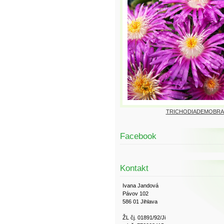
TRICHODIADEMOBRA
Facebook
Kontakt
Ivana Jandová
Pávov 102
586 01 Jihlava
ŽL čj. 01891/92/Ji