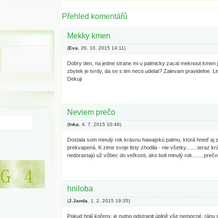
Přehled komentářů
Mekky kmen
(
Eva
,
26. 10. 2015
14:11
)
Dobry den, na jedne strane mi u palmicky zacal meknout kmen 
zbytek je tvrdy, da se s tim neco udelat? Zalevam pravidelne. Li
Dekuji
Neviem prečo
(
Inka
,
4. 7. 2015
10:46
)
Dostala som minulý rok krásnu hawajskú palmu, ktorá hneď aj za
prekvapená. K zime svoje listy zhodila - nie všetky........teraz k
nedorastajú už vôbec do veľkosti, ako boli minulý rok........pr
hniloba
(
J.Janda
,
1. 2. 2015
19:35
)
Pokud hnijí kořeny, je nutno odstranit úplně vše nemocné, ránu