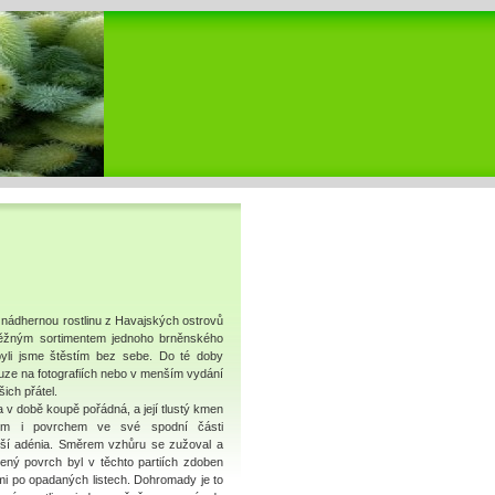
 nádhernou rostlinu z Havajských ostrovů
 běžným sortimentem jednoho brněnského
 byli jsme štěstím bez sebe. Do té doby
pouze na fotografiích nebo v menším vydání
ich přátel.
 v době koupě pořádná, a její tlustý kmen
em i povrchem ve své spodní části
arší adénia. Směrem vzhůru se zužoval a
ený povrch byl v těchto partiích zdoben
mi po opadaných listech. Dohromady je to