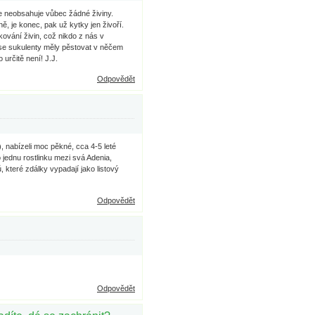
že neobsahuje vůbec žádné živiny.
ně, je konec, pak už kytky jen živoří.
ování živin, což nikdo z nás v
e sukulenty měly pěstovat v něčem
určitě není! J.J.
Odpovědět
 nabízeli moc pěkné, cca 4-5 leté
 jednu rostlinku mezi svá Adenia,
 které zdálky vypadají jako listový
Odpovědět
Odpovědět