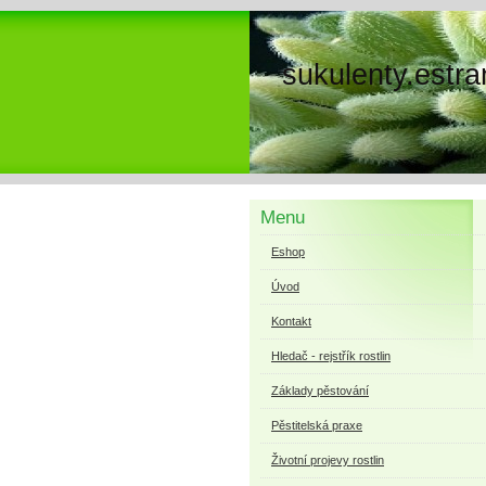
sukulenty.estra
Menu
Eshop
Úvod
Kontakt
Hledač - rejstřík rostlin
Základy pěstování
Pěstitelská praxe
Životní projevy rostlin