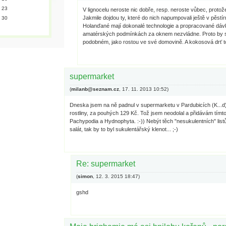
23
V lignocelu neroste nic dobře, resp. neroste vůbec, proto
Jakmile dojdou ty, které do nich napumpovali ještě v pěstír
30
Holanďané mají dokonalé technologie a propracované dávk
amatérských podmínkách za oknem nezvládne. Proto by s
podobném, jako rostou ve své domovině. A kokosová drť to 
supermarket
(
milanb@seznam.cz
,
17. 11. 2013
10:52
)
Dneska jsem na ně padnul v supermarketu v Pardubicích (K...d),
rostliny, za pouhých 129 Kč. Tož jsem neodolal a přidávám tímto
Pachypodia a Hydnophyta. :-)) Nebýt těch "nesukulentních" listů,
salát, tak by to byl sukulentářský klenot... ;-)
Re: supermarket
(
simon
,
12. 3. 2015
18:47
)
gshd