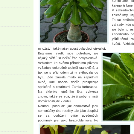
kombinace, k
kategorie kmen
V zahradnictví
zelené listy, u
To se změnilo
zahrady, kde s
ale bylo to as
zanedlouho na
ještě téhož r
květů. Vzhled
množství, také naše radost byla dlouhotrvající.
Brighamie světlo sice potřebuje, ale
nějaký větší sluneční žár nevyhledává.
Vzhledem ke svému přírodnímu původu
vyžaduje celoročně teplejší stanoviště, a
tak se s příchodem zimy stěhovala do
bytu. Zde zaujala místo na západním
okně, kde docela dobře prosperuje
společně s rostlinami Zamia furfuracea.
Na sklonku letošního léta vykvetla
znovu, takže se zdá, že jí pobyt v naší
domácnosti jde k duhu.
Nemohu posoudit, jak choulostivé jsou
semenáčky této rostliny, ale jako dospělá
se za dodržení výše uvedených
podmínek jeví jako bezproblémová. Po