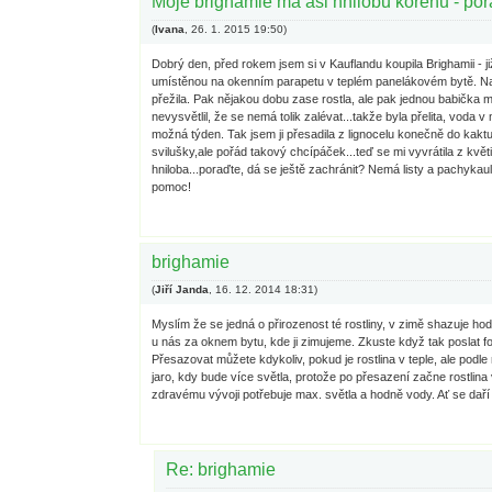
Moje brighamie má asi hnilobu kořenů - pora
(
Ivana
,
26. 1. 2015
19:50
)
Dobrý den, před rokem jsem si v Kauflandu koupila Brighamii - ji
umístěnou na okenním parapetu v teplém panelákovém bytě. Napad
přežila. Pak nějakou dobu zase rostla, ale pak jednou babička měl
nevysvětlil, že se nemá tolik zalévat...takže byla přelita, voda v
možná týden. Tak jsem ji přesadila z lignocelu konečně do kakt
svilušky,ale pořád takový chcípáček...teď se mi vyvrátila z kvě
hniloba...poraďte, dá se ještě zachránit? Nemá listy a pachykaul
pomoc!
brighamie
(
Jiří Janda
,
16. 12. 2014
18:31
)
Myslím že se jedná o přirozenost té rostliny, v zimě shazuje hod
u nás za oknem bytu, kde ji zimujeme. Zkuste když tak poslat fo
Přesazovat můžete kdykoliv, pokud je rostlina v teple, ale podl
jaro, kdy bude více světla, protože po přesazení začne rostlina 
zdravému vývoji potřebuje max. světla a hodně vody. Ať se daří V
Re: brighamie