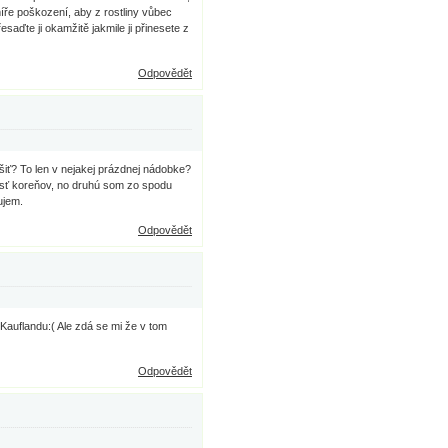
míře poškození, aby z rostliny vůbec
esaďte ji okamžitě jakmile ji přinesete z
Odpovědět
iť? To len v nejakej prázdnej nádobke?
asť koreňov, no druhú som zo spodu
ujem.
Odpovědět
Kauflandu:( Ale zdá se mi že v tom
Odpovědět