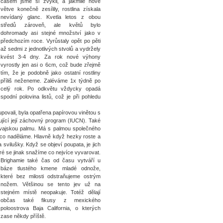
časem jsme si zvykli, a jakmile nové
větve konečně zesílily, rostlina získala
nevídaný glanc. Kvetla letos z obou
středů zároveň, ale květů bylo
dohromady asi stejné množství jako v
předchozím roce. Vyrůstaly opět po pěti
až sedmi z jednotlivých stvolů a vydržely
kvést 3-4 dny. Za rok nové výhony
vyrostly jen asi o 6cm, což bude zřejmě
tím, že je podobně jako ostatní rostliny
příliš neženeme. Zaléváme 1x týdně po
celý rok. Po odkvětu vždycky opadá
spodní polovina listů, což je při pohledu
povali, byla opatřena papírovou vinětou s
jící její záchovný program (IUCN). Také
 havajskou palmu. Má s palmou společného
 co naděláme. Hlavně když hezky roste a
vilušky. Když se objeví poupata, je jich
ré se jinak snažíme co nejvíce vyvarovat.
Brighamie také čas od času vytváří u
báze tlustého kmene mladé odnože,
které bez milosti odstraňujeme ostrým
nožem. Většinou se tento jev už na
stejném místě neopakuje. Totéž dělají
občas také fikusy z mexického
poloostrova Baja California, o kterých
zase někdy příště.