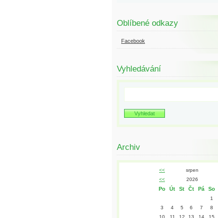
Oblíbené odkazy
Facebook
Vyhledávání
Archiv
<<
srpen
<<
2026
Po
Út
St
Čt
Pá
So
1
3
4
5
6
7
8
10
11
12
13
14
15