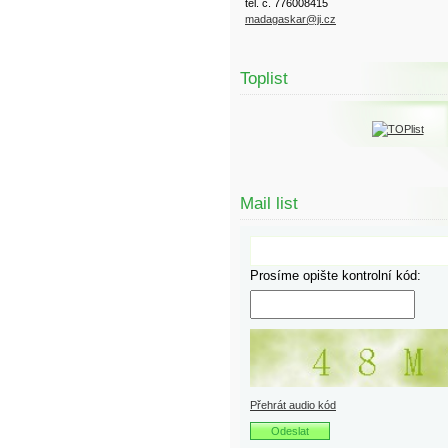
tel. č. 776008415
madagaskar@ji.cz
Toplist
Mail list
Prosíme opište kontrolní kód:
Přehrát audio kód