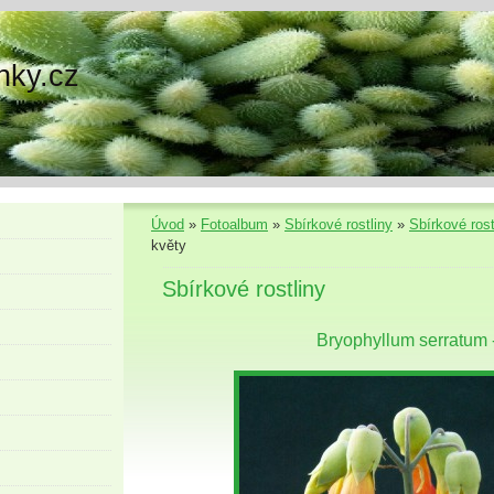
nky.cz
Úvod
»
Fotoalbum
»
Sbírkové rostliny
»
Sbírkové rost
květy
Sbírkové rostliny
Bryophyllum serratum -