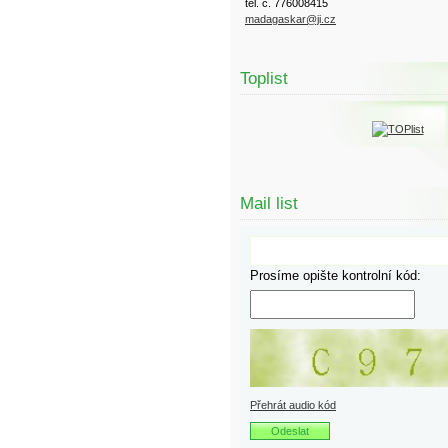
tel. č. 776008415
madagaskar@ji.cz
Toplist
Mail list
Prosíme opište kontrolní kód:
Přehrát audio kód