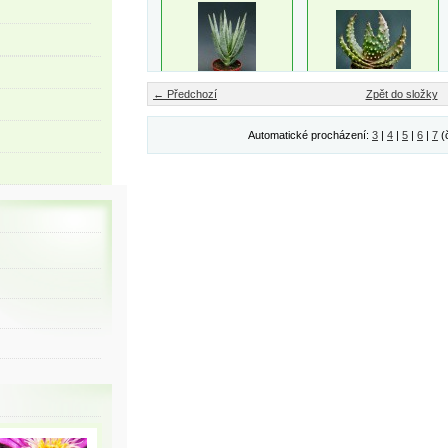
← Předchozí
Zpět do složky
Automatické procházení:
3
|
4
|
5
|
6
|
7
(