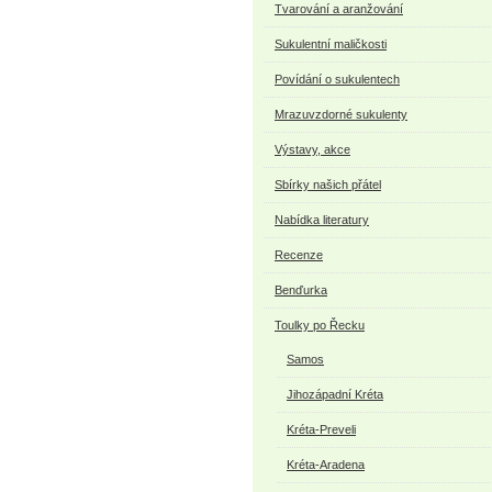
Tvarování a aranžování
Sukulentní maličkosti
Povídání o sukulentech
Mrazuvzdorné sukulenty
Výstavy, akce
Sbírky našich přátel
Nabídka literatury
Recenze
Benďurka
Toulky po Řecku
Samos
Jihozápadní Kréta
Kréta-Preveli
Kréta-Aradena