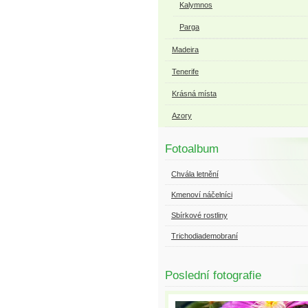
Kalymnos
Parga
Madeira
Tenerife
Krásná místa
Azory
Fotoalbum
Chvála letnění
Kmenoví náčelníci
Sbírkové rostliny
Trichodiademobraní
Poslední fotografie