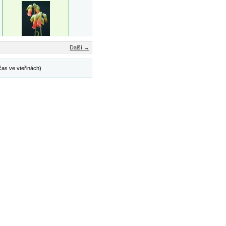
Další →
čas ve vteřinách)