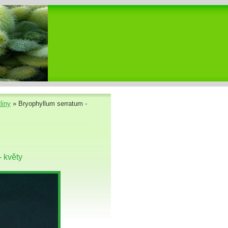
liny
»
Bryophyllum serratum -
 květy