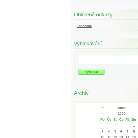
Oblíbené odkazy
Facebook
Vyhledávání
Archiv
<<
srpen
<<
2026
Po
Út
St
Čt
Pá
So
1
3
4
5
6
7
8
10
11
12
13
14
15