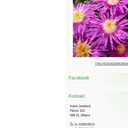
TRICHODIADEMOBRA
Facebook
Kontakt
Ivana Jandová
Pávov 102
586 01 Jihlava
ŽL čj. 01891/92/Ji