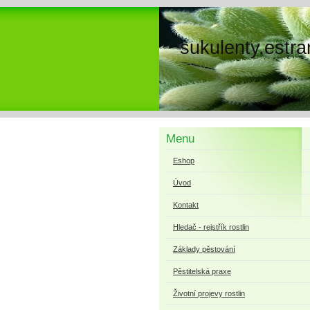
sukulenty.estra
Menu
Eshop
Úvod
Kontakt
Hledač - rejstřík rostlin
Základy pěstování
Pěstitelská praxe
Životní projevy rostlin