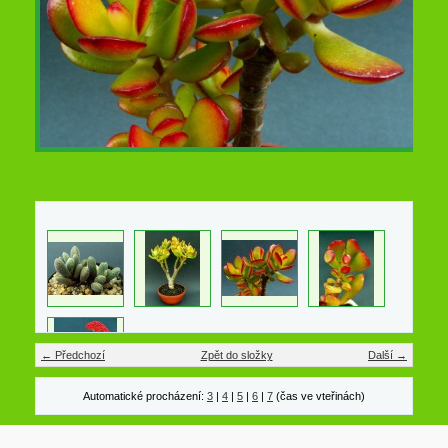
← Předchozí
Zpět do složky
Další →
Automatické procházení:
3
|
4
|
5
|
6
|
7
(čas ve vteřinách)