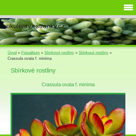
sukulenty.estranky.cz
Úvod
»
Fotoalbum
»
Sbírkové rostliny
»
Sbírkové rostliny
»
Crassula ovata f. minima
Sbírkové rostliny
Crassula ovata f. minima