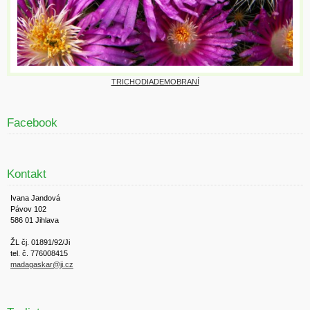
TRICHODIADEMOBRANÍ
Facebook
Kontakt
Ivana Jandová
Pávov 102
586 01 Jihlava
ŽL čj. 01891/92/Ji
tel. č. 776008415
madagaskar@ji.cz