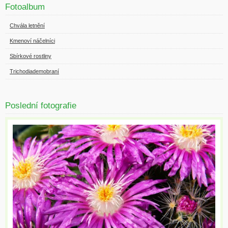
Fotoalbum
Chvála letnění
Kmenoví náčelníci
Sbírkové rostliny
Trichodiademobraní
Poslední fotografie