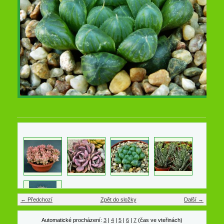
← Předchozí
Zpět do složky
Další →
Automatické procházení:
3
|
4
|
5
|
6
|
7
(čas ve vteřinách)