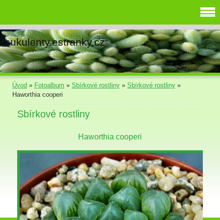
sukulenty.estranky.cz
Úvod
»
Fotoalbum
»
Sbírkové rostliny
»
Sbírkové rostliny
»
Haworthia cooperi
Sbírkové rostliny
Haworthia cooperi