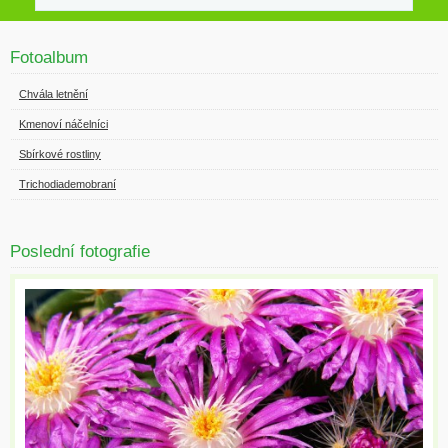
Fotoalbum
Chvála letnění
Kmenoví náčelníci
Sbírkové rostliny
Trichodiademobraní
Poslední fotografie