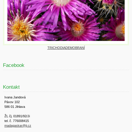
TRICHODIADEMOBRANÍ
Facebook
Kontakt
Ivana Jandová
Pávov 102
586 01 Jihlava
ŽL čj. 01891/92/Ji
tel. č. 776008415
madagaskar@ji.cz