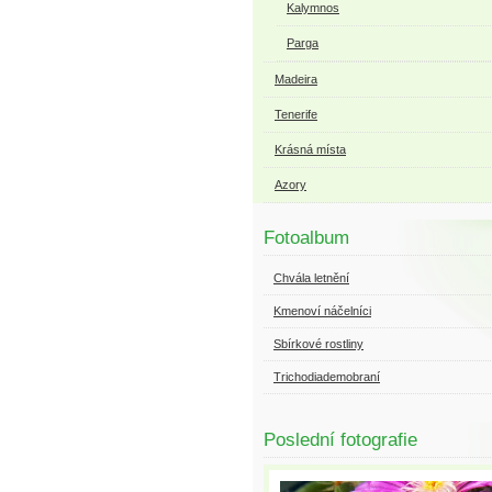
Kalymnos
Parga
Madeira
Tenerife
Krásná místa
Azory
Fotoalbum
Chvála letnění
Kmenoví náčelníci
Sbírkové rostliny
Trichodiademobraní
Poslední fotografie