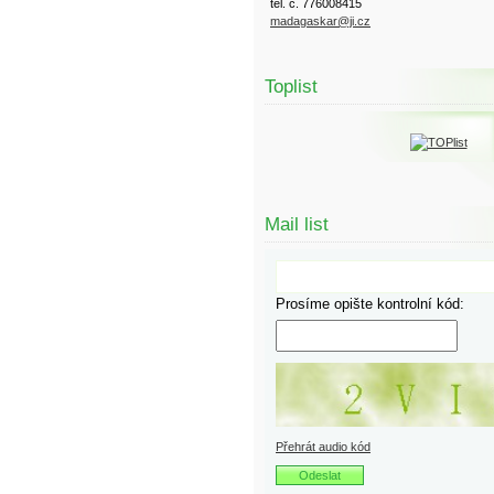
tel. č. 776008415
madagaskar@ji.cz
Toplist
Mail list
Prosíme opište kontrolní kód:
Přehrát audio kód