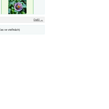
Další →
čas ve vteřinách)