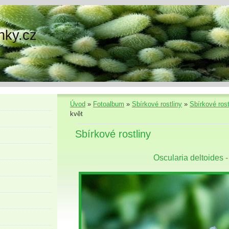
nky.cz
Úvod
»
Fotoalbum
»
Sbírkové rostliny
»
Sbírkové rost
květ
Sbírkové rostliny
Oscularia deltoides -