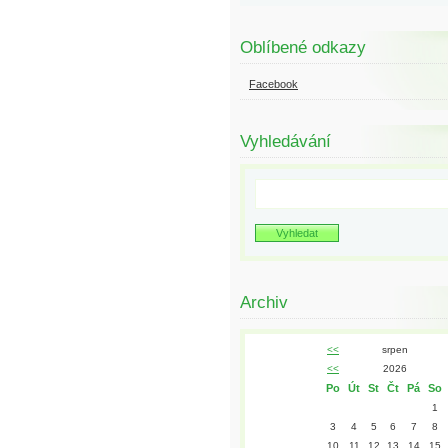
Oblíbené odkazy
Facebook
Vyhledávání
Archiv
<<
srpen
<<
2026
Po
Út
St
Čt
Pá
So
1
3
4
5
6
7
8
10
11
12
13
14
15