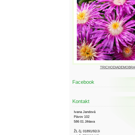
TRICHODIADEMOBRA
Facebook
Kontakt
Ivana Jandová
Pávov 102
586 01 Jihlava
ŽL čj. 01891/92/Ji