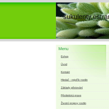
sukulenty.estra
Menu
Eshop
Úvod
Kontakt
Hledač - rejstřík rostlin
Základy pěstování
Pěstitelská praxe
Životní projevy rostlin