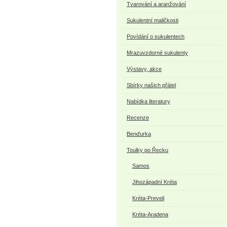
Tvarování a aranžování
Sukulentní maličkosti
Povídání o sukulentech
Mrazuvzdorné sukulenty
Výstavy, akce
Sbírky našich přátel
Nabídka literatury
Recenze
Benďurka
Toulky po Řecku
Samos
Jihozápadní Kréta
Kréta-Preveli
Kréta-Aradena