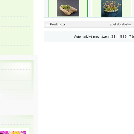
← Předchozí
Zpět do složky
Automatické procházení:
3
|
4
|
5
|
6
|
7
(