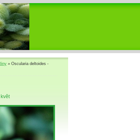
liny
»
Oscularia deltoides -
 květ