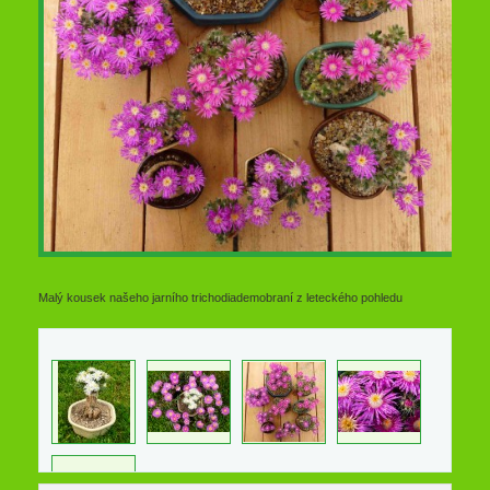
Malý kousek našeho jarního trichodiademobraní z leteckého pohledu