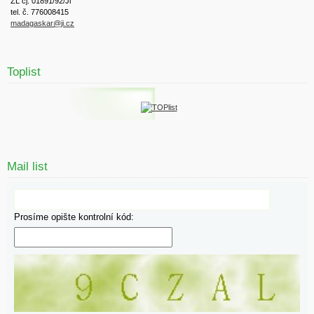
ŽL čj. 01891/92/Ji
tel. č. 776008415
madagaskar@ji.cz
Toplist
Mail list
Prosíme opište kontrolní kód: