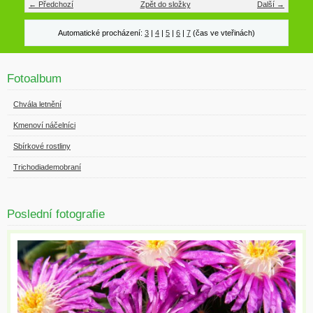
← Předchozí
Zpět do složky
Další →
Automatické procházení:
3
|
4
|
5
|
6
|
7
(čas ve vteřinách)
Fotoalbum
Chvála letnění
Kmenoví náčelníci
Sbírkové rostliny
Trichodiademobraní
Poslední fotografie