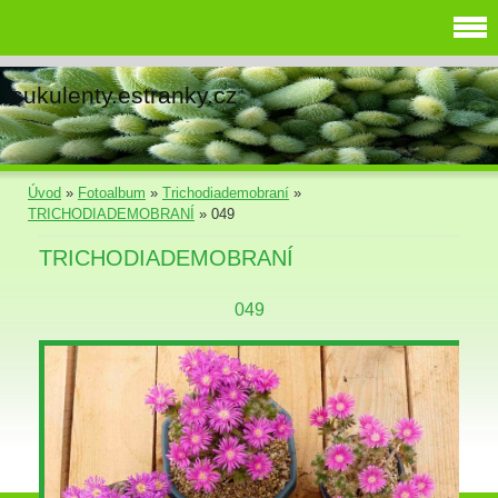
sukulenty.estranky.cz
Úvod
»
Fotoalbum
»
Trichodiademobraní
»
TRICHODIADEMOBRANÍ
»
049
TRICHODIADEMOBRANÍ
049