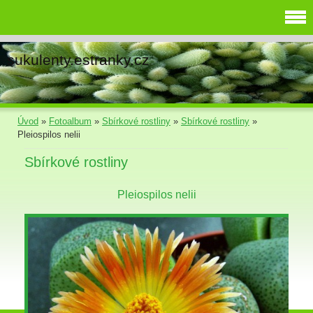
sukulenty.estranky.cz
Úvod
»
Fotoalbum
»
Sbírkové rostliny
»
Sbírkové rostliny
»
Pleiospilos nelii
Sbírkové rostliny
Pleiospilos nelii