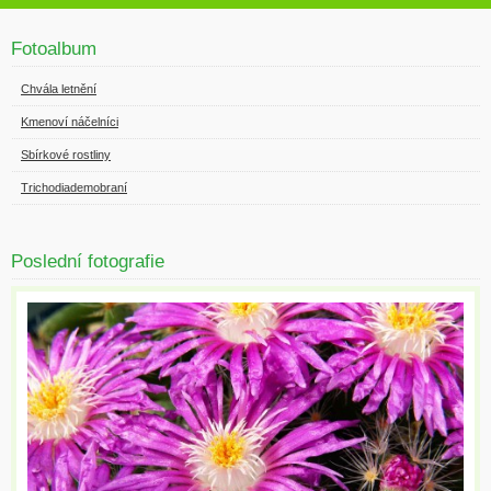
Fotoalbum
Chvála letnění
Kmenoví náčelníci
Sbírkové rostliny
Trichodiademobraní
Poslední fotografie