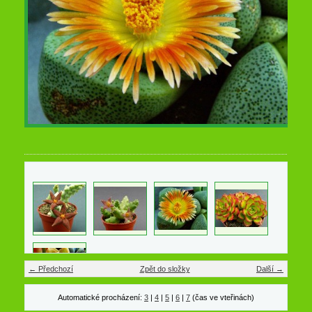
← Předchozí
Zpět do složky
Další →
Automatické procházení:
3
|
4
|
5
|
6
|
7
(čas ve vteřinách)