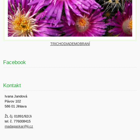
TRICHODIADEMOBRANÍ
Facebook
Kontakt
Ivana Jandová
Pávov 102
586 01 Jihlava
ŽL čj. 01891/92/Ji
tel. č. 776008415
madagaskar@ji.cz