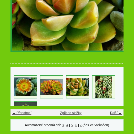
← Předchozí
Zpět do složky
Další →
Automatické procházení:
3
|
4
|
5
|
6
|
7
(čas ve vteřinách)