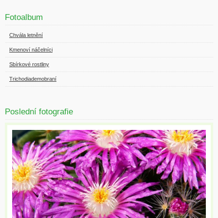
Fotoalbum
Chvála letnění
Kmenoví náčelníci
Sbírkové rostliny
Trichodiademobraní
Poslední fotografie