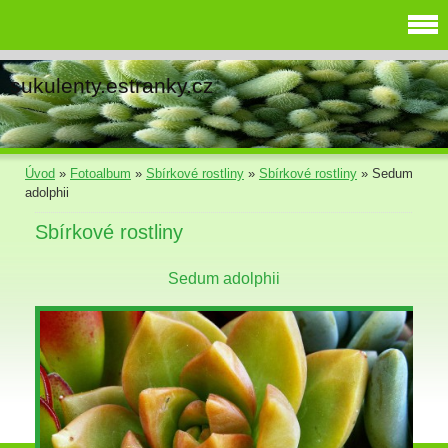
sukulenty.estranky.cz
Úvod
»
Fotoalbum
»
Sbírkové rostliny
»
Sbírkové rostliny
»
Sedum
adolphii
Sbírkové rostliny
Sedum adolphii