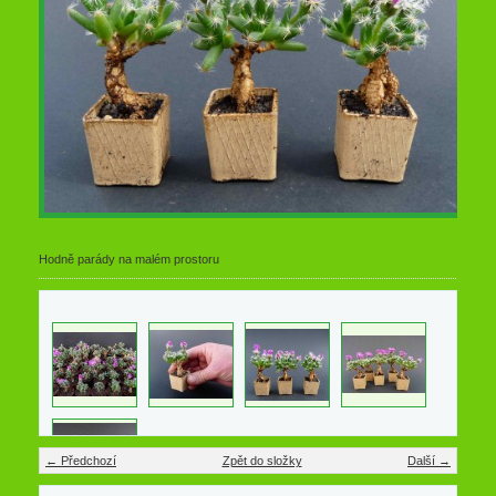
Hodně parády na malém prostoru
← Předchozí
Zpět do složky
Další →