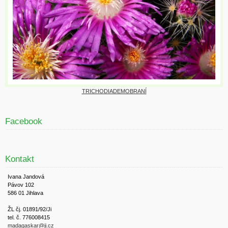
TRICHODIADEMOBRANÍ
Facebook
Kontakt
Ivana Jandová
Pávov 102
586 01 Jihlava
ŽL čj. 01891/92/Ji
tel. č. 776008415
madagaskar@ji.cz