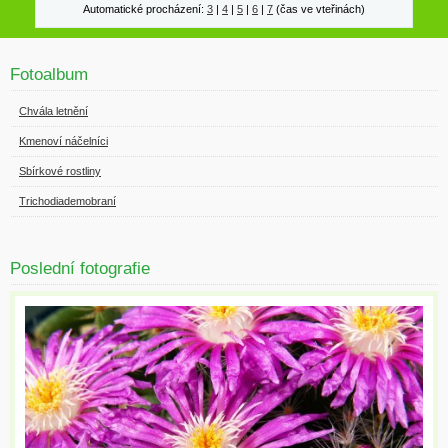
Automatické procházení:
3
|
4
|
5
|
6
|
7
(čas ve vteřinách)
Fotoalbum
Chvála letnění
Kmenoví náčelníci
Sbírkové rostliny
Trichodiademobraní
Poslední fotografie