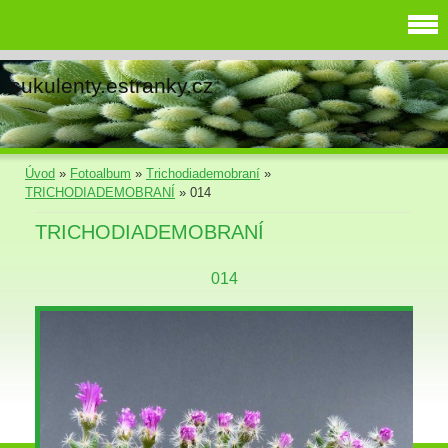
sukulenty.estranky.cz
Úvod
»
Fotoalbum
»
Trichodiademobraní
»
TRICHODIADEMOBRANÍ
»
014
TRICHODIADEMOBRANÍ
014